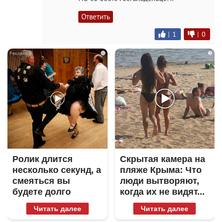
Ответить
|
1
|
0
i
i
Ролик длится
Скрытая камера на
несколько секунд, а
пляже Крыма: Что
смеяться вы
люди вытворяют,
будете долго
когда их не видят...
Читать далее
Читать далее