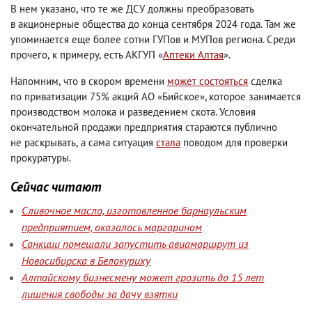
В нем указано
,
что те же ДСУ должны преобразовать
в акционерные общества до конца сентября 2024 года. Там же
упоминается еще более сотни ГУПов и МУПов региона. Среди
прочего
,
к примеру
,
есть АКГУП «
Аптеки Алтая
».
Напомним
,
что в скором времени
может состояться
сделка
по приватизации 75% акций АО
«
Бийское
», которое занимается
производством молока и разведением скота. Условия
окончательной продажи предприятия стараются публично
не раскрывать
,
а сама ситуация
стала
поводом для проверки
прокуратуры.
Сейчас читают
Сливочное масло, изготовленное барнаульским
предприятием, оказалось маргарином
Санкции помешали запустить авиамаршрут из
Новосибирска в Белокуриху
Алтайскому бизнесмену может грозить до 15 лет
лишения свободы за дачу взятки