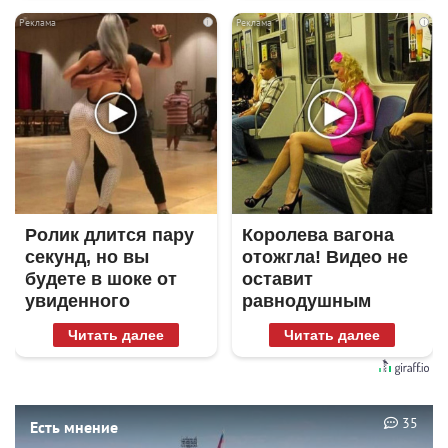
i
i
Ролик длится пару
Королева вагона
секунд, но вы
отожгла! Видео не
будете в шоке от
оставит
увиденного
равнодушным
Читать далее
Читать далее
35
Есть мнение