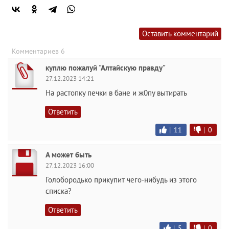
Оставить комментарий
Комментариев 6
куплю пожалуй "Алтайскую правду"
27.12.2023 14:21
На растопку печки в бане и ж0пу вытирать
Ответить
|
11
|
0
А может быть
27.12.2023 16:00
Голобородько прикупит чего-нибудь из этого
списка?
Ответить
|
5
|
0