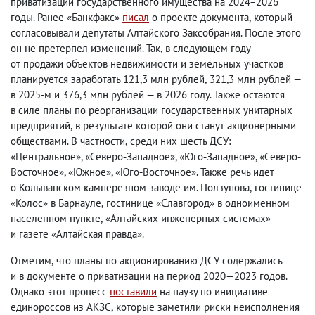
приватизации государственного имущества на 2024−2026
годы. Ранее «Банкфакс»
писал
о проекте документа
,
который
согласовывали депутаты Алтайского Заксобрания. После этого
он не претерпел изменений.
Так
,
в следующем году
от продажи объектов недвижимости и земельных участков
планируется заработать 121,3 млн рублей
,
321,3 млн рублей —
в 2025-м и 376,3 млн рублей — в 2026 году. Также остаются
в силе планы по реорганизации государственных унитарных
предприятий
,
в результате которой они станут акционерными
обществами. В частности
,
среди них шесть ДСУ:
«Центральное», «Северо-Западное», «Юго-Западное», «Северо-
Восточное», «Южное», «Юго-Восточное». Также речь идет
о Колыванском камнерезном заводе им. Ползунова
,
гостинице
«Колос» в Барнауле
,
гостинице «Славгород» в одноименном
населенном пункте
,
«Алтайских инженерных системах»
и газете «Алтайская правда».
Отметим
,
что планы по акционированию ДСУ содержались
и в документе о приватизации на период 2020—2023 годов.
Однако этот процесс
поставили
на паузу по инициативе
единороссов из АКЗС
,
которые заметили риски неисполнения