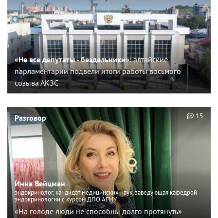
«Не все депутаты - бездельники»:
алтайские
парламентарии подвели итоги работы восьмого
созыва АКЗС
15
Разговор
Инна Вейцман
эндокринолог, кандидат медицинских наук, заведующая кафедрой
эндокринологии с курсом ДПО АГМУ
«На голоде люди не способны долго протянуть»