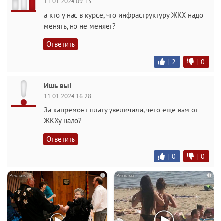
11.01.2024 09:13
а кто у нас в курсе, что инфраструктуру ЖКХ надо
менять, но не меняет?
Ответить
|
2
|
0
Ишь вы!
11.01.2024 16:28
За капремонт плату увеличили, чего ещё вам от
ЖКХу надо?
Ответить
|
0
|
0
i
i