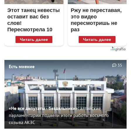
Этот танец невесты
Ржу не переставая,
оставит вас без
это видео
слов!
пересмотришь не
Пересмотрела 10
раз
раз
Читать далее
Читать далее
35
Есть мнение
«Не все депутаты - бездельники»:
алтайские
парламентарии подвели итоги работы восьмого
созыва АКЗС