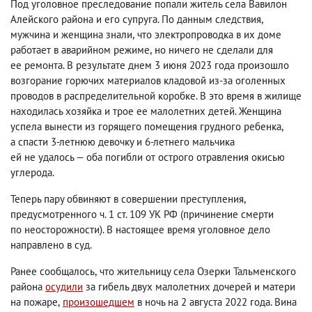
Под уголовное преследование попали житель села Вавилон
Алейского района и его супруга. По данным следствия
,
мужчина и женщина знали
,
что электропроводка в их доме
работает в аварийном режиме
,
но ничего не сделали для
ее ремонта. В результате днем 3 июня 2023 года произошло
возгорание горючих материалов кладовой из-за оголенных
проводов в распределительной коробке. В это время в жилище
находилась хозяйка и трое ее малолетних детей. Женщина
успела вынести из горящего помещения грудного ребенка
,
а спасти 3-летнюю девочку и 6-летнего мальчика
ей не удалось — оба погибли от острого отравления окисью
углерода.
Теперь пару обвиняют в совершении преступления
,
предусмотренного ч. 1 ст. 109 УК РФ
(
причинение смерти
по неосторожности). В настоящее время уголовное дело
направлено в суд.
Ранее сообщалось
,
что жительницу села Озерки Тальменского
района
осудили
за гибель двух малолетних дочерей и матери
на пожаре
,
произошедшем
в ночь на 2 августа 2022 года. Вина