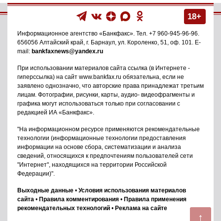
18+
Информационное агентство
«Банкфакс»
. Тел.
+7 960-945-96-96
.
656056
Алтайский край, г. Барнаул
,
ул. Короленко, 51, оф. 101
. E-
mail:
bankfaxnews@yandex.ru
При использовании материалов сайта ссылка (в Интернете -
гиперссылка) на сайт www.bankfax.ru обязательна, если не
заявлено однозначно, что авторские права принадлежат третьим
лицам. Фотографии, рисунки, карты, аудио- видеофрагменты и
графика могут использоваться только при согласовании с
редакцией ИА «Банкфакс».
"На информационном ресурсе применяются рекомендательные
технологии (информационные технологии предоставления
информации на основе сбора, систематизации и анализа
сведений, относящихся к предпочтениям пользователей сети
"Интернет", находящихся на территории Российской
Федерации)".
Выходные данные
•
Условия использования материалов
сайта
•
Правила комментирования
•
Правила применения
рекомендательных технологий
•
Реклама на сайте
↑