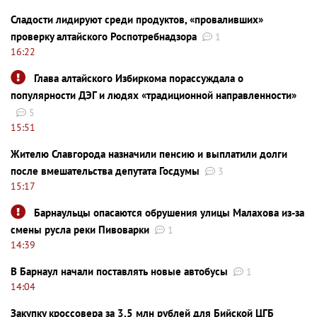
Сладости лидируют среди продуктов, «проваливших»
проверку алтайского Роспотребнадзора
1
16:22
Глава алтайского Избиркома порассуждала о
популярности ДЭГ и людях «традиционной направленности»
5
15:51
Жителю Славгорода назначили пенсию и выплатили долги
после вмешательства депутата Госдумы
3
15:17
Барнаульцы опасаются обрушения улицы Малахова из-за
смены русла реки Пивоварки
1
14:39
В Барнаул начали поставлять новые автобусы
1
14:04
Закупку кроссовера за 3,5 млн рублей для Бийской ЦГБ