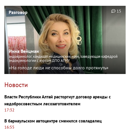
15
Разговор
Инна Вейцман
эндокринолог, кандидат медицинских наук, заведующая кафедрой
эндокринологии с курсом ДПО АГМУ
«На голоде люди не способны долго протянуть»
Новости
Власти Республики Алтай расторгнут договор аренды с
недобросовестным лесозаготовителем
17:32
В барнаульском автоцентре сменился совладелец
16:55