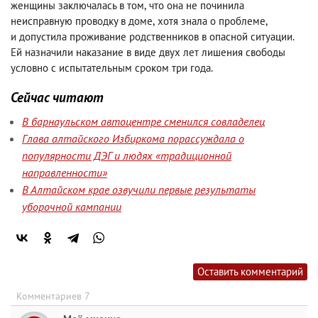
женщины заключалась в том
,
что она не починила
неисправную проводку в доме
,
хотя знала о проблеме
,
и допустила проживание родственников в опасной ситуации.
Ей назначили наказание в виде двух лет лишения свободы
условно с испытательным сроком три года.
Сейчас читают
В барнаульском автоцентре сменился совладелец
Глава алтайского Избиркома порассуждала о
популярности ДЭГ и людях «традиционной
направленности»
В Алтайском крае озвучили первые результаты
уборочной кампании
Оставить комментарий
Комментариев 7