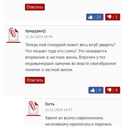
Ответить
|
23
|
5
придурки))
11.01.2024 14:44
Теперь мой геморрой может весь ютуб увидеть?
Что мешает туда его слить? Это называется
вторжение в частную жизнь. Впрочем у тех
недовымерших камуняк во власти своеобразное
понятие о частной жизни.
Ответить
|
9
|
9
Гость
11.01.2024 14:57
Хватит ко всему современному
негативному приплетать и порочить