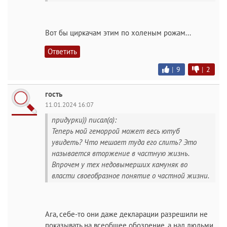
Вот бы циркачам этим по холеным рожам...
Ответить
|
9
|
2
гость
11.01.2024 16:07
придурки)) писал(а):
Теперь мой геморрой может весь ютуб
увидеть? Что мешает туда его слить? Это
называется вторжение в частную жизнь.
Впрочем у тех недовымерших камуняк во
власти своеобразное понятие о частной жизни.
Ага, себе-то они даже декларации разрешили не
показывать на всеобщее обозрение, а над людьми