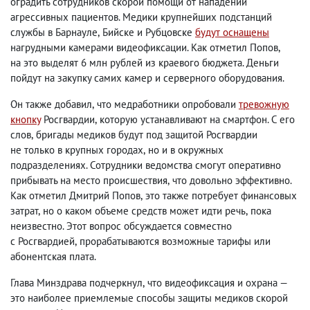
оградить сотрудников скорой помощи от нападений
агрессивных пациентов. Медики крупнейших подстанций
службы в Барнауле
,
Бийске и Рубцовске
будут оснащены
нагрудными камерами видеофиксации. Как отметил Попов
,
на это выделят 6 млн рублей из краевого бюджета. Деньги
пойдут на закупку самих камер и серверного оборудования.
Он также добавил
,
что медработники опробовали
тревожную
кнопку
Росгвардии
,
которую устанавливают на смартфон. С его
слов
,
бригады медиков будут под защитой Росгвардии
не только в крупных городах
,
но и в окружных
подразделениях. С
отрудники ведомства смогут оперативно
прибывать на место происшествия
,
что довольно эффективно.
Как отметил Дмитрий Попов
,
это также потребует финансовых
затрат
,
но о каком объеме средств может идти речь
,
пока
неизвестно. Этот вопрос обсуждается совместно
с Росгвардией
,
прорабатываются возможные тарифы или
абонентская плата.
Глава Минздрава подчеркнул
,
что видеофиксация и охрана —
это наиболее приемлемые способы защиты медиков скорой