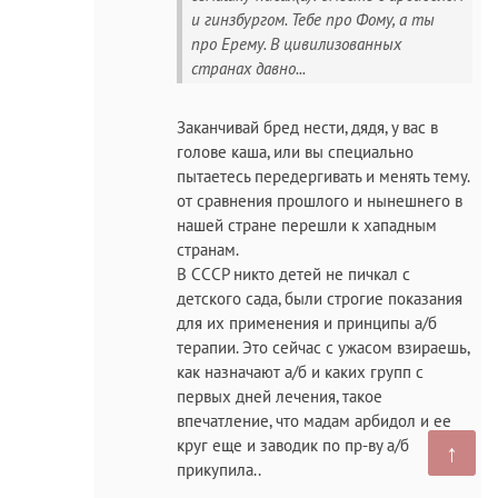
и гинзбургом. Тебе про Фому, а ты
про Ерему. В цивилизованных
странах давно...
Заканчивай бред нести, дядя, у вас в
голове каша, или вы специально
пытаетесь передергивать и менять тему.
от сравнения прошлого и нынешнего в
нашей стране перешли к хападным
странам.
В СССР никто детей не пичкал с
детского сада, были строгие показания
для их применения и принципы а/б
терапии. Это сейчас с ужасом взираешь,
как назначают а/б и каких групп с
первых дней лечения, такое
впечатление, что мадам арбидол и ее
круг еще и заводик по пр-ву а/б
↑
прикупила..