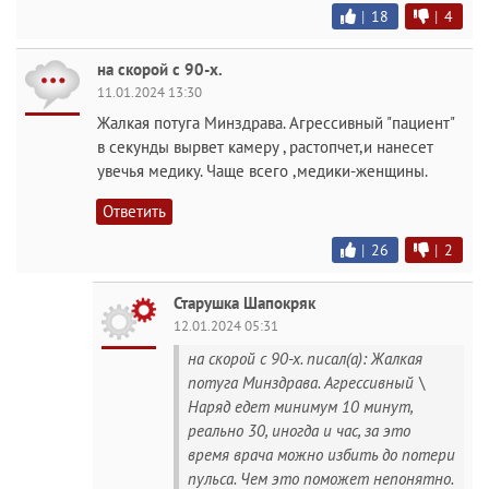
|
18
|
4
на скорой с 90-х.
11.01.2024 13:30
Жалкая потуга Минздрава. Агрессивный "пациент"
в секунды вырвет камеру , растопчет,и нанесет
увечья медику. Чаще всего ,медики-женщины.
Ответить
|
26
|
2
Старушка Шапокряк
12.01.2024 05:31
на скорой с 90-х. писал(а): Жалкая
потуга Минздрава. Агрессивный \
Наряд едет минимум 10 минут,
реально 30, иногда и час, за это
время врача можно избить до потери
пульса. Чем это поможет непонятно.