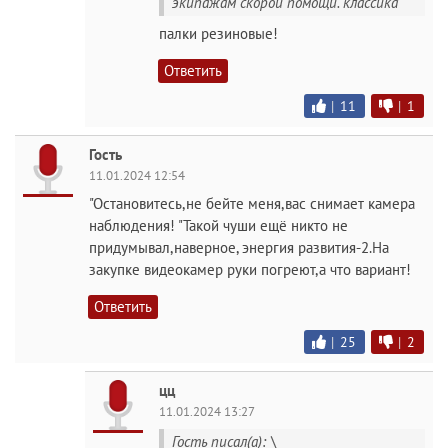
экипажам скорой помощи. классика
палки резиновые!
Ответить
|
11
|
1
Гость
11.01.2024 12:54
"Остановитесь,не бейте меня,вас снимает камера
наблюдения! "Такой чуши ещё никто не
придумывал,наверное, энергия развития-2.На
закупке видеокамер руки погреют,а что вариант!
Ответить
|
25
|
2
цц
11.01.2024 13:27
Гость писал(а): \