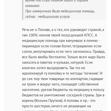
время под стол пешком ходил и горшок
осваивал.
При коммунчках была медицинская помощь,
сейчас - медицинская услуга
Речь не о Попове, а о тех, кто руководит страной, а
там 100% членов твоей полусдохшей КПСС. А
медицинскую помощь при камуняках я помню -
пирамидон если голова болит, тетрациклин если
сопли, ампутировать если чего загноилось. Правда,
все было якобы бесплатно. Только всем надо было
заносить в пакетах и кульках, натурой. Если
конечно хотел выздороветь. Так что не
идеализируй ту помойку и те методы "лечения". И
до сих пор твои товарищи по компартии, сидящие
на троне и вокруг него, геноцидят собственное
население, урезая бюджеты на медицину в пользу
бюджетов на уничтожение соседней страны. Зри в
корень!(Козьма Прутков). А поповы и пр. - это
просто шестерки, ничего не решающие на