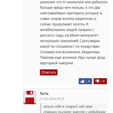
доказано что от анальгина или дибазола
больше вреда чем пользы. А это два
наиглавнейших препарата, которые в
совке скорая колола пациентам, и
сейчас продолжает колоть. И
антибиотиками людей пичкали с
детского сада, загубили иммунитет
нескольких поколений. Сразу видно
какой ты специалист по лекарствам.
Семашку она вспомнила. Академика
Павлова еще вспомни. Иди лучше деда
картошкой накорми.
Ответить
|
4
|
4
Гость
11.01.2024 20:53
засунь себе в старый зад свою
семашку писал(а): вместе с арбидолом