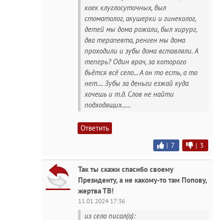
коек клуглосуточных, был
стоматолог, акушерки и гинеколог,
детей мы дома рожали, был хирург,
два терапевта, ренген мы дома
проходили и зубы дома вставляли. А
теперь? Один врач, за которого
бьётся всё село... А он то есть, а то
нет.... Зубы за деньги езжай куда
хочешь и т.д. Слов не найти
подходящих......
Ответить
|
7
|
3
Так ты скажи спасибо своему
Президенту, а не какому-то там Попову,
жертва ТВ!
11.01.2024 17:36
из села писал(а):