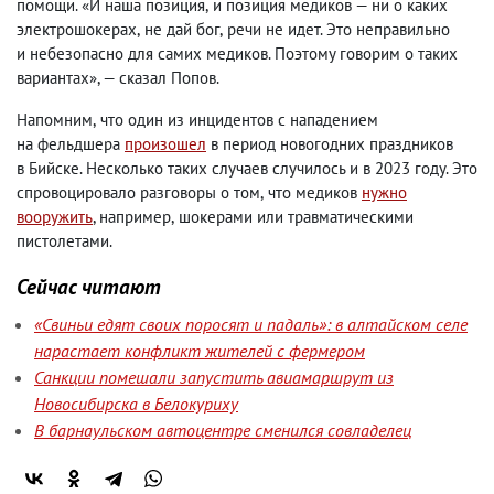
помощи. «И наша позиция
,
и позиция медиков — ни о каких
электрошокерах
,
не дай бог
,
речи не идет. Это неправильно
и небезопасно для самих медиков. Поэтому говорим о таких
вариантах», — сказал Попов.
Напомним
,
что один из инцидентов с нападением
на фельдшера
произошел
в период новогодних праздников
в Бийске. Несколько таких случаев случилось и в 2023 году. Это
спровоцировало разговоры о том
,
что медиков
нужно
вооружить
, например
,
шокерами или травматическими
пистолетами.
Сейчас читают
«Свиньи едят своих поросят и падаль»: в алтайском селе
нарастает конфликт жителей с фермером
Санкции помешали запустить авиамаршрут из
Новосибирска в Белокуриху
В барнаульском автоцентре сменился совладелец