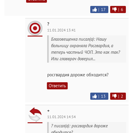
|
17
|
6
?
11.01.2024 13:41
Благовещенка писал(а): Нашу
больницу охраняла Росгвардия, а
теперь частный ЧОП. Это как так?
Или главврач доверил...
росгвардия дороже обходится?
Ответить
|
13
|
2
+
11.01.2024 14:54
? писал(а): росгвардия дороже
обходится?