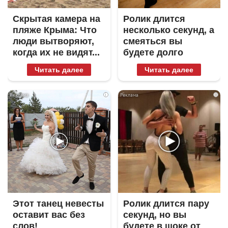
Скрытая камера на
Ролик длится
пляже Крыма: Что
несколько секунд, а
люди вытворяют,
смеяться вы
когда их не видят...
будете долго
Читать далее
Читать далее
i
i
Этот танец невесты
Ролик длится пару
оставит вас без
секунд, но вы
слов!
будете в шоке от