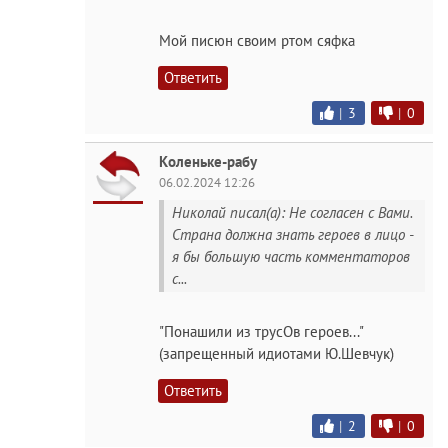
Мой писюн своим ртом сяфка
Ответить
|
3
|
0
Коленьке-рабу
06.02.2024 12:26
Николай писал(а): Не согласен с Вами.
Страна должна знать героев в лицо -
я бы большую часть комментаторов
с...
"Понашили из трусОв героев..."
(запрещенный идиотами Ю.Шевчук)
Ответить
|
2
|
0