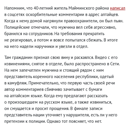
Напомним
,
что 40-летний житель Майминского района
написал
в соцсетях оскорбительные комментарии в адрес алтайцев.
Когда к нему домой нагрянули правоохранители
,
он был пьян.
Полицейские отмечали
,
что мужчина вел себя агрессивно
,
бранился на сотрудников. На требования прекратить
не реагировал
,
а потом и вовсе попытался сбежать. В итоге
на него надели наручники и увезли в отдел.
Там гражданин признал свою вину и раскаялся. Видео с его
извинениями
,
снятое в отделе
,
было распространено в Сети.
На нем запечатлен мужчина и стоящий рядом с ним
представитель коренного населения республики
,
одетый
в камуфляж. Примечательно
,
что первую часть своей речи
автор комментариев сбивчиво зачитывает с бумаги
на алтайском языке. Когда ему предлагают рассказать
о произошедшем на русском языке
,
а также извиниться
,
он смущается и просит прощения. В финале записи
представитель нации уточняет у нарушителя
,
есть ли у него
претензии к полиции. Однако тот поясняет
,
что нет.