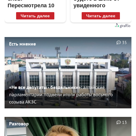
Пересмотрела 10
увиденного
раз
Читать далее
Читать далее
35
Есть мнение
«Не все депутаты - бездельники»:
алтайские
парламентарии подвели итоги работы восьмого
созыва АКЗС
13
Разговор