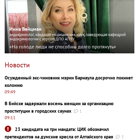
Инна Вейцман
эндокринолог, кандидат медицинских наук, заведующая кафедрой
эндокринологии с курсом ДПО АГМУ
«На голоде люди не способны долго протянуть»
Новости
Осужденный экс-чиновник мэрии Барнаула досрочно покинет
колонию
09:49
В Бийске задержали восемь женщин за организацию
проституции в городских саунах
1
09:11
23 кандидата на три мандата: ЦИК обозначил
претендентов на думские кресла от Алтайского края
3