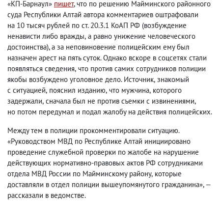
«КП-Барнаул»
пишет
, что по решению Майминского районного
суда Республики Алтай автора комментариев оштрафовали
на 10 тысяч рублей по ст. 20.3.1 КоАП РФ
(
возбуждение
ненависти либо вражды
,
а равно унижение человеческого
достоинства), а за неповиновение полицейским ему был
назначен арест на пять суток. Однако вскоре в
соцсетях стали
появляться сведения
,
что против самих сотрудников полиции
якобы возбуждено уголовное дело. Источник
,
знакомый
с ситуацией
,
пояснил изданию
,
что мужчина
,
которого
задержали
,
сначала был не против съемки с извинениями
,
но потом передумал и подал жалобу на действия полицейских.
Между тем в полиции прокомментировали ситуацию.
«Руководством МВД по Республике Алтай инициировано
проведение служебной проверки по жалобе на нарушение
действующих нормативно-правовых актов РФ сотрудниками
отдела МВД России по Майминскому району
,
которые
доставляли в отдел полиции вышеупомянутого гражданина», —
рассказали в ведомстве.