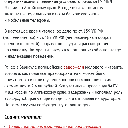
оперативниками управления уголовного розыска ГУ МВД
России по Алтайскому краю. В ходе обыска по месту
жительства подельников изъяты банковские карты
и мобильные телефоны.
В настоящее время уголовное дело по ст. 159 УК РФ
(
мошенничество) и ст. 187 УК РФ
(
неправомерный оборот
средств платежей) направлено в суд для рассмотрения
по существу. Фигуранты находятся под подпиской о невыезде
и надлежащем поведении.
Ранее в Барнауле полицейские
задержали
молодого мигранта
,
который
,
как полагают правоохранители
,
может быть
причастен к хищению у пенсионеров по мошенническим
схемам почти 2 млн рублей. Как указывала пресс-служба ГУ
МВД России по Алтайскому краю
,
задержанный исполнял роль
курьера
,
забирая у стариков деньги и отправляя их кураторам.
По всем случаям возбуждены уголовные дела.
Сейчас читают
Сливочное масло, изготовленное барнаульским