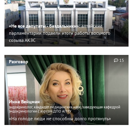
«Не все депутаты - бездельники»:
алтайские
парламентарии подвели итоги работы восьмого
созыва АКЗС
15
Разговор
Инна Вейцман
эндокринолог, кандидат медицинских наук, заведующая кафедрой
эндокринологии с курсом ДПО АГМУ
«На голоде люди не способны долго протянуть»