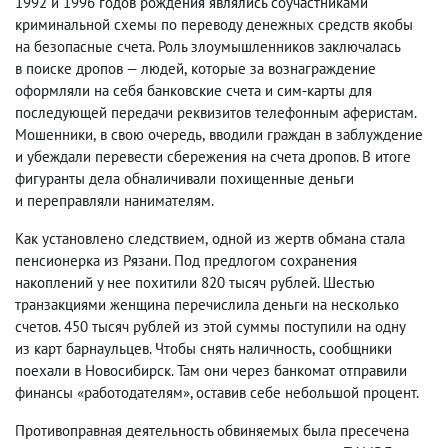
1992 и 1996 годов рождения являлись соучастниками
криминальной схемы по переводу денежных средств якобы
на безопасные счета.
Роль злоумышленников заключалась
в поиске дропов — людей
,
которые за вознаграждение
оформляли на себя банковские счета и сим-карты для
последующей передачи реквизитов телефонным аферистам.
Мошенники
,
в свою очередь
,
вводили граждан в заблуждение
и убеждали перевести сбережения на счета дропов. В итоге
фигуранты дела обналичивали похищенные деньги
и переправляли нанимателям.
Как установлено следствием
,
о
дной из жертв обмана
стала
пенсионерка из Рязани. Под предлогом сохранения
накоплений у нее похитили 820 тысяч рублей. Шестью
транзакциями женщина перечислила деньги на несколько
счетов. 450 тысяч рублей из этой суммы поступили на одну
из карт барнаульцев. Чтобы снять наличность
,
сообщники
поехали в Новосибирск. Там они через банкомат отправили
финансы «работодателям», о
ставив себе небольшой процент
.
Противоправная деятельность обвиняемых была пресечена