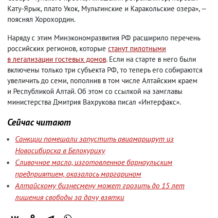
Кату-Ярык
,
плато Укок
,
Мультинские и Каракольские озера», —
пояснял Хорохордин.
Наряду с этим Минэкономразвития РФ расширило перечень
российских регионов
,
которые
станут пилотными
в легализации гостевых домов
. Если на старте в него были
включены только три субъекта РФ
,
то теперь его собираются
увеличить до семи
,
пополнив в том числе Алтайским краем
и Республикой Алтай. Об этом со ссылкой на замглавы
министерства Дмитрия Вахрукова писал «Интерфакс».
Сейчас читают
Санкции помешали запустить авиамаршрут из
Новосибирска в Белокуриху
Сливочное масло, изготовленное барнаульским
предприятием, оказалось маргарином
Алтайскому бизнесмену может грозить до 15 лет
лишения свободы за дачу взятки