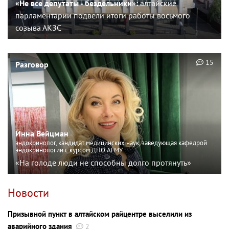
«Не все депутаты - бездельники»:
алтайские
парламентарии подвели итоги работы восьмого
созыва АКЗС
15
Разговор
Инна Вейцман
эндокринолог, кандидат медицинских наук, заведующая кафедрой
эндокринологии с курсом ДПО АГМУ
«На голоде люди не способны долго протянуть»
Новости
Призывной пункт в алтайском райцентре выселили из
аварийного здания
2