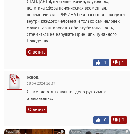
СТАНДАРТЫ, имитация жизни, плутовство,
политика сфера психическая временная,
переменчивая. ПРИЧИНА безопасности находится
внутри каждого человека и только сам человек
может гарантировать себе эту безопасность,
стремиться не нарушать Принципы Гуманного
Поведения.
Ответить
|
1
|
1
освод
18.04.2024 16:39
Спасение отдыхающих - дело рук самих
отдыхающих.
Ответить
|
0
|
0
i
i