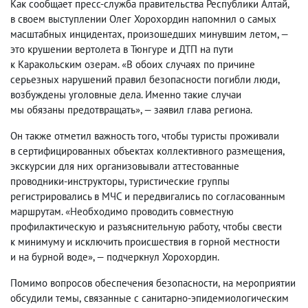
Как сообщает пресс-служба правительства Республики Алтай
,
в своем выступлении Олег Хорохордин напомнил о самых
масштабных инцидентах
,
произошедших минувшим летом, —
это крушении вертолета в Тюнгуре и ДТП на пути
к Каракольским озерам. «В обоих случаях по причине
серьезных нарушений правил безопасности погибли люди
,
возбуждены уголовные дела. Именно такие случаи
мы обязаны предотвращать», — заявил глава региона.
Он также отметил важность того
,
чтобы туристы проживали
в сертифицированных объектах коллективного размещения
,
экскурсии для них организовывали аттестованные
проводники-инструкторы
,
туристические группы
регистрировались в МЧС и передвигались по согласованным
маршрутам. «Необходимо проводить совместную
профилактическую и разъяснительную работу
,
чтобы свести
к минимуму и исключить происшествия в горной местности
и на бурной воде», — подчеркнул Хорохордин.
Помимо вопросов обеспечения безопасности
,
на мероприятии
обсудили темы
,
связанные с санитарно-эпидемиологическим