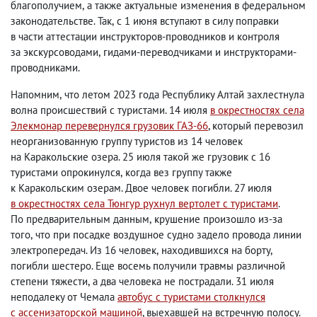
благополучием
,
а также актуальные изменения в федеральном
законодательстве. Так
,
с 1 июня вступают в силу поправки
в части аттестации инструкторов-проводников и контроля
за экскурсоводами
,
гидами-переводчиками и инструкторами-
проводниками.
Напомним
,
что летом 2023 года Республику Алтай захлестнула
волна происшествий с туристами. 14 июля
в окрестностях села
Элекмонар перевернулся грузовик ГАЗ-66
, который перевозил
неорганизованную группу туристов из 14 человек
на Каракольские озера. 25 июля такой же грузовик с 16
туристами опрокинулся
,
когда вез группу также
к Каракольским озерам. Двое человек погибли. 27 июля
в окрестностях села Тюнгур рухнул вертолет с туристами
.
По предварительным данным
,
крушение произошло из-за
того
,
что при посадке воздушное судно задело провода линии
электропередач. Из 16 человек
,
находившихся на борту
,
погибли шестеро. Еще восемь получили травмы различной
степени тяжести
,
а два человека не пострадали. 31 июля
неподалеку от Чемала
автобус с туристами столкнулся
с ассенизаторской машиной
, выехавшей на встречную полосу.