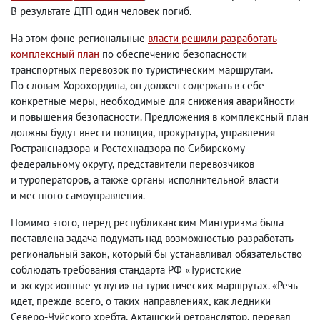
В результате ДТП один человек погиб.
На этом фоне региональные
власти решили разработать
комплексный план
по обеспечению безопасности
транспортных перевозок по туристическим маршрутам.
По словам Хорохордина
,
он должен содержать в себе
конкретные меры
,
необходимые для снижения аварийности
и повышения безопасности. Предложения в комплексный план
должны будут внести полиция
,
прокуратура
,
управления
Ространснадзора и Ростехнадзора по Сибирскому
федеральному округу
,
представители перевозчиков
и туроператоров
,
а также органы исполнительной власти
и местного самоуправления.
Помимо этого
,
перед республиканским Минтуризма была
поставлена задача подумать над возможностью разработать
региональный закон
,
который бы устанавливал обязательство
соблюдать требования стандарта РФ «Туристские
и экскурсионные услуги» на туристических маршрутах. «Речь
идет
,
прежде всего
,
о таких направлениях
,
как ледники
Северо-Чуйского хребта
,
Акташский ретранслятор
,
перевал