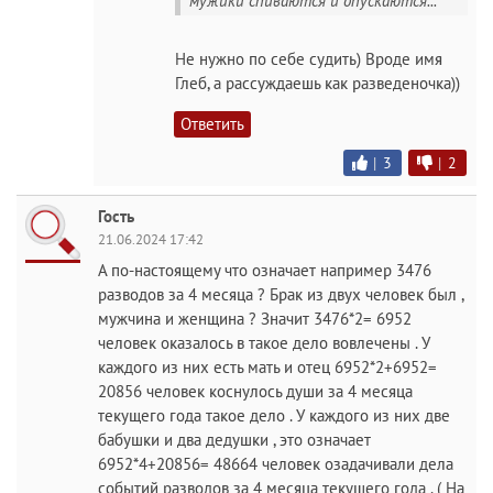
мужики спиваются и опускаются...
Не нужно по себе судить) Вроде имя
Глеб, а рассуждаешь как разведеночка))
Ответить
|
3
|
2
Гость
21.06.2024 17:42
А по-настоящему что означает например 3476
разводов за 4 месяца ? Брак из двух человек был ,
мужчина и женщина ? Значит 3476*2= 6952
человек оказалось в такое дело вовлечены . У
каждого из них есть мать и отец 6952*2+6952=
20856 человек коснулось души за 4 месяца
текущего года такое дело . У каждого из них две
бабушки и два дедушки , это означает
6952*4+20856= 48664 человек озадачивали дела
событий разводов за 4 месяца текущего года . ( На