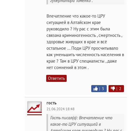
губернатора Томенко .
Впечатление что какое-то ЦРУ
ситуацией в Алтайском крае
руководило ? Ну рас с этим была
связана криминогенность , смертность ,
здоровье живущих в крае и всё
остальное ... Поди ЦРУ просчитывало
как уменьшить численность населения в
крае ? Там в ЦРУ специалисты , даже
нет сомнений в этом .
Ответить
|
3
|
2
гость
21.06.2024 18:48
Гость писал(а): Впечатление что
какое-то ЦРУ ситуацией в
Алтайском крае руководило ? Ну рас с