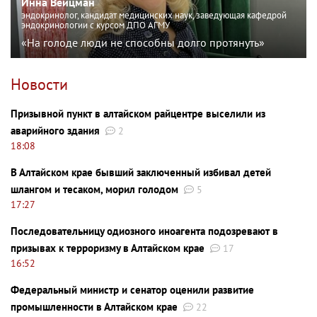
Инна Вейцман
эндокринолог, кандидат медицинских наук, заведующая кафедрой
эндокринологии с курсом ДПО АГМУ
«На голоде люди не способны долго протянуть»
Новости
Призывной пункт в алтайском райцентре выселили из
аварийного здания
2
18:08
В Алтайском крае бывший заключенный избивал детей
шлангом и тесаком, морил голодом
5
17:27
Последовательницу одиозного иноагента подозревают в
призывах к терроризму в Алтайском крае
17
16:52
Федеральный министр и сенатор оценили развитие
промышленности в Алтайском крае
22