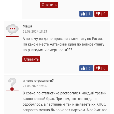
Ответить
|
1
|
0
Маша
21.06.2024 18:23
А почему тогда не привели статистику по Росии.
На каком месте Алтайский край по антирейтингу
по разводам и смертности???
Ответить
|
3
|
0
и чего страшного?
21.06.2024 19:06
В совке по статистике расторгался каждый третий
заключенный брак. При том, что это тогда не
одобрялось, а партийным так и вылететь их КПСС
запросто можно было через партком. А сейчас все