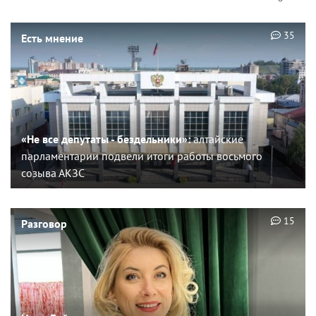
35
Есть мнение
«Не все депутаты - бездельники»:
алтайские
парламентарии подвели итоги работы восьмого
созыва АКЗС
15
Разговор