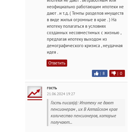
ипотеки не дают . Безработным или
неофициально работающим ипотеки не
дают . и т.д. ( Темпы разделов имуществ
в виде жилья огромные в крае . ) На
ипотеку полагаться в условиях
созданных несовместимых с жизнью ,
предлагая ипотеку выходом из
демографического кризиса , неудачная
идея .
Ответить
|
8
|
0
гость
21.06.2024 19:27
Гость писал(а): Ипотеку не дают
пенсионерам , их В Алтайском крае
количество пенсионеров, которые
получают...