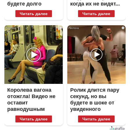
будете долго
когда их не видят...
Читать далее
Читать далее
i
i
Королева вагона
Ролик длится пару
отожгла! Видео не
секунд, но вы
оставит
будете в шоке от
равнодушным
увиденного
Читать далее
Читать далее