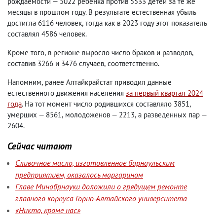
рождаемости — 5022 ребенка против 5533 детей за те же
месяцы в прошлом году. В результате естественная убыль
достигла 6116 человек
,
тогда как в 2023 году этот показатель
составлял 4586 человек.
Кроме того
,
в регионе выросло число браков и разводов
,
составив 3266 и 3476 случаев
,
соответственно.
Напомним
,
ранее Алтайкрайстат приводил данные
естественного движения населения
за первый квартал 2024
года
. На тот момент число родившихся составляло 3851
,
умерших — 8561
,
молодоженов — 2213
,
а разведенных пар —
2604.
Сейчас читают
Сливочное масло, изготовленное барнаульским
предприятием, оказалось маргарином
Главе Минобрнауки доложили о грядущем ремонте
главного корпуса Горно-Алтайского университета
«Никто, кроме нас»