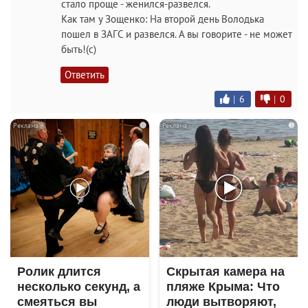
стало проще - женился-развелся.
Как там у Зощенко: На второй день Володька
пошел в ЗАГС и развелся. А вы говорите - не может
быть!(с)
Ответить
|
6
|
0
i
i
Ролик длится
Скрытая камера на
несколько секунд, а
пляже Крыма: Что
смеяться вы
люди вытворяют,