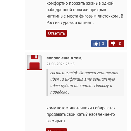
комфортно прожить жизнь в одной
набедренной повязке прикрыв
интимные места фиговым листочком . В
России суровый климат .
Ответить
|
0
|
0
вопрос еще в том,
21.06.2024 23:48
гость писал(а): Ипотека гениальная
идея , а инфляция эту гениальную
идею рубит на корню . Потому и
парадокс .
кому потом ипотечники собираются
продавать свои хаты? население-то
вымирает.