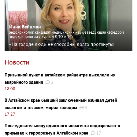
Инна Вейцман
эндокринолог, кандидат медицинских наук, заведующая кафедрой
эндокринологии с курсом ДПО АГМУ
«На голоде люди не способны долго протянуть»
Новости
Призывной пункт в алтайском райцентре выселили из
аварийного здания
2
18:08
В Алтайском крае бывший заключенный избивал детей
шлангом и тесаком, морил голодом
5
17:27
Последовательницу одиозного иноагента подозревают в
призывах к терроризму в Алтайском крае
17