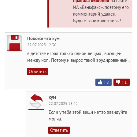
правила общения
на сайте
ИА «Банкфакс», поэтому его
комментарий удален.
Будьте взаимовежливы!
Похоже что кум
22.07.2025 12:30
в детстве играл только одной вещью , висящей
между ног . Потому и вырос такой эрудированный .
Ответить
|
8
|
1
кyм
22.07.2025 13:42
Если у тебя этой вещи нет,то завидуйте
молча.
Ответить