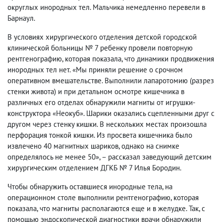
округлых инородных тел. Мальчика немедленно перевели в
Барнаул.
В условиях хирургического отделения детской городской
клинической больницы № 7 ребенку провели повторную
рентгенографию, которая показала, что динамики продвижения
инородных тел нет. «Мы приняли решение о срочном
оперативном вмешательстве. Выполнили лапаротомию (разрез
стенки живота) и при детальном осмотре кишечника в
различных его отделах обнаружили магниты от игрушки-
конструктора «Неокуб». Шарики оказались сцепленными друг с
другом через стенку кишки. В нескольких местах произошла
перфорация тонкой кишки. Из просвета кишечника было
извлечено 40 магнитных шариков, однако на снимке
определялось не менее 50», – рассказал заведующий детским
хирургическим отделением ДГКБ № 7 Илья Бородин.
Чтобы обнаружить оставшиеся инородные тела, на
операционном столе выполнили рентгенографию, которая
показала, что магниты располагаются еще и в желудке. Так, с
помощью эндоскопической диагностики врачи обнаружили