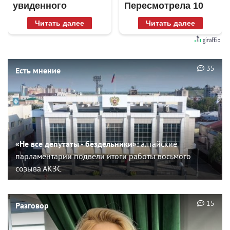
увиденного
Пересмотрела 10
раз
Читать далее
Читать далее
35
Есть мнение
«Не все депутаты - бездельники»:
алтайские
парламентарии подвели итоги работы восьмого
созыва АКЗС
15
Разговор