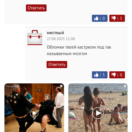
Ответить
|
0
|
5
местный
27.08.2025 11:08
Обломки твоей кастрюли под так
называемым мозгом
Ответить
|
5
|
0
i
i