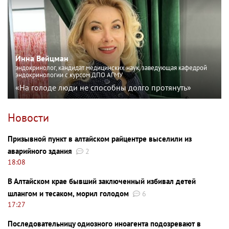
Инна Вейцман
эндокринолог, кандидат медицинских наук, заведующая кафедрой
эндокринологии с курсом ДПО АГМУ
«На голоде люди не способны долго протянуть»
Новости
Призывной пункт в алтайском райцентре выселили из
аварийного здания
2
18:08
В Алтайском крае бывший заключенный избивал детей
шлангом и тесаком, морил голодом
6
17:27
Последовательницу одиозного иноагента подозревают в