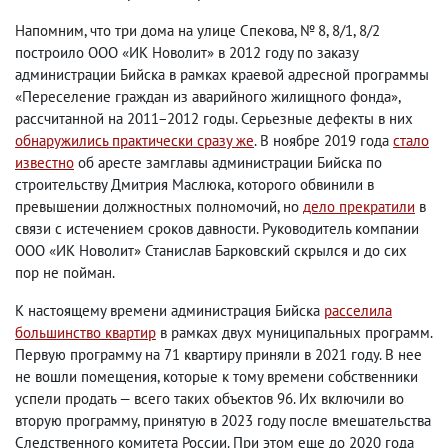
Напомним, что три дома на улице Спекова, № 8, 8/1, 8/2
построило ООО «ИК Новолит» в 2012 году по заказу
администрации Бийска в рамках краевой адресной программы
«Переселение граждан из аварийного жилищного фонда»,
рассчитанной на 2011−2012 годы. Серьезные дефекты в них
обнаружились практически сразу же
. В ноябре 2019 года
стало
известно
об аресте замглавы администрации Бийска по
строительству Дмитрия Маслюка, которого обвинили в
превышении должностных полномочий, но
дело прекратили
в
связи с истечением сроков давности. Руководитель компании
ООО «ИК Новолит» Станислав Барковский скрылся и до сих
пор не пойман.
К настоящему времени администрация Бийска
расселила
большинство квартир
в рамках двух муниципальных программ.
Первую программу на 71 квартиру приняли в 2021 году. В нее
не вошли помещения, которые к тому времени собственники
успели продать — всего таких объектов 96. Их включили во
вторую программу, принятую в 2023 году после вмешательства
Следственного комитета России. При этом еще до 2020 года