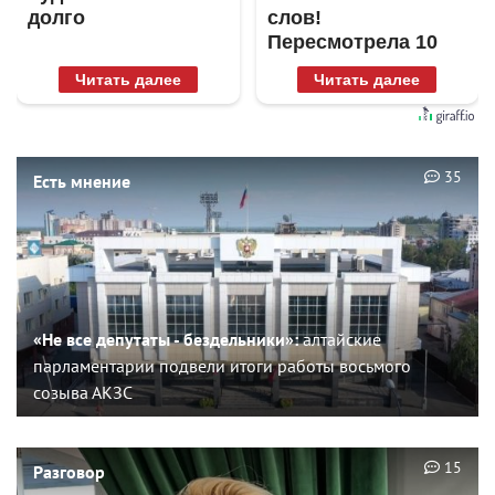
долго
слов!
Пересмотрела 10
раз
Читать далее
Читать далее
35
Есть мнение
«Не все депутаты - бездельники»:
алтайские
парламентарии подвели итоги работы восьмого
созыва АКЗС
15
Разговор