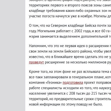
территориях первого и второго поясов зоны сани
кладбище требования каких-либо охранных зон не
участке погоста начнутся уже в ноябре. Могилы дл
О том, что на Северном кладбище Бийска почти з
году. Могильник работает с 2002 года, и все 60 г
мэрия занимается выделением дополнительной т
Напомним, что это не первая идея о расширении по
свои земли на земли Бийского района, чтобы уве
известно, что в ближайшее время сделать это не уд
проведут
расширение за несколько миллионов ру
Кроме того, на этом фоне не раз всплывала тема 
все-таки запланировали в генеральном плане, кот
компания «Геоника»
подготовила
проект поправок 
работе специалисты исходили из того, что науког
население увеличится с 208 тысяч до 215 тысяч 
территорий, но предварительные сроки строительс
новой информации по этому поводу не было.