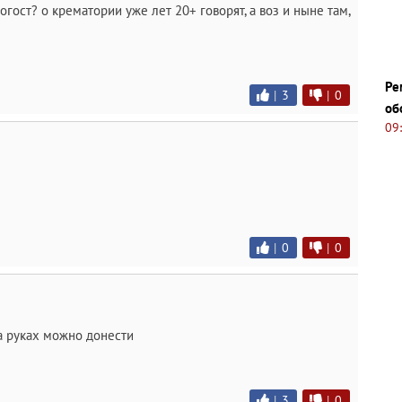
гост? о крематории уже лет 20+ говорят, а воз и ныне там,
Ре
|
3
|
0
об
09
|
0
|
0
 На руках можно донести
|
3
|
0