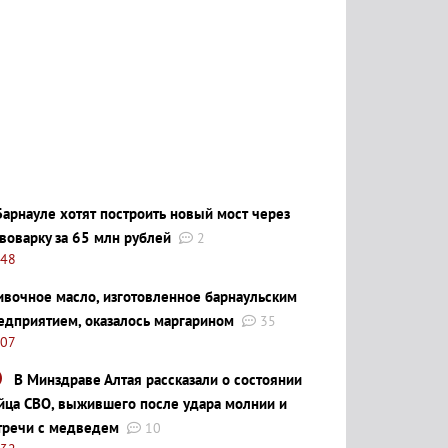
Барнауле хотят построить новый мост через
воварку за 65 млн рублей
2
:48
ивочное масло, изготовленное барнаульским
едприятием, оказалось маргарином
35
:07
В Минздраве Алтая рассказали о состоянии
йца СВО, выжившего после удара молнии и
тречи с медведем
10