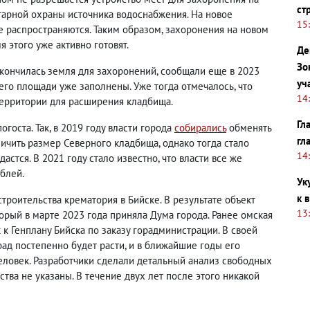
ст
тарной охраны источника водоснабжения. На новое
15
 распространяются. Таким образом, захоронения на новом
я этого уже активно готовят.
Де
Зо
акончилась земля для захоронений, сообщали еще в 2023
уч
а его площади уже заполнены. Уже тогда отмечалось, что
14
ерритории для расширения кладбища.
Гл
госта. Так, в 2019 году власти города
собирались
обменять
гл
личить размер Северного кладбища, однако тогда стало
14
астся. В 2021 году стало известно, что власти все же
блей.
Ук
к 
строительства крематория в Бийске. В результате объект
13
орый в марте 2023 года приняла Дума города. Ранее омская
к Генплану Бийска по заказу горадминистрации. В своей
рад постепенно будет расти, и в ближайшие годы его
человек. Разработчики сделали детальный анализ свободных
тва не указаны. В течение двух лет после этого никакой