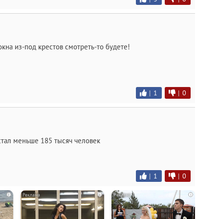
окна из-под крестов смотреть-то будете!
|
1
|
0
стал меньше 185 тысяч человек
|
1
|
0
i
i
i