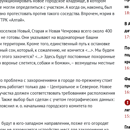
функционировать новое городское кладбище, в котором
из
 могли определиться с участком. А когда он, наконец, был
18
о протестовать против такого соседства. Впрочем, мэрия в
ТРК «Алтай».
В 
де
оселков Новый, Старая и Новая Чемровка всего около 400
17
ь не готовы. Они указывают на водонапорные башни
 территории. Кроме того, единственный путь к остановке
По
ный сон, который, к сожалению, не кончится <…>. Мы будем
по
у этого захочется? <…> Здесь будут постоянные похоронные
кр
то воронье слетится, собаки и бомжи», – возмущены местные
16
Фе
то проблема с захоронениями в городе по-прежнему стоит
пр
ень работает только два – Центральное и Северное. Новое
16
о участка должен соответствовать требованиям расположения
. Также выбор был сделан с учетом географических данных:
пояснил и. о. начальника городского комитета по
ле
15
 будут в юго-западном направлении, позже его огородят
Гл
ном не разрешается устройство мест для захоронения на