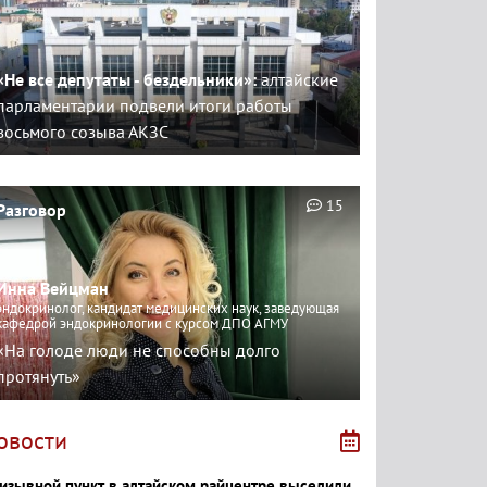
«Не все депутаты - бездельники»:
алтайские
парламентарии подвели итоги работы
восьмого созыва АКЗС
15
Разговор
Инна Вейцман
эндокринолог, кандидат медицинских наук, заведующая
кафедрой эндокринологии с курсом ДПО АГМУ
«На голоде люди не способны долго
протянуть»
овости
изывной пункт в алтайском райцентре выселили