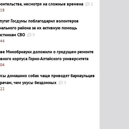
роительства, несмотря на сложные времена
2
:18
путат Госдумы поблагодарил волонтеров
нального района за их активную помощь
астникам СВО
9
:44
аве Минобрнауки доложили о грядущем ремонте
авного корпуса Горно-Алтайского университета
:04
усы домашних собак чаще приводят барнаульцев
врачам, чем укусы бездомных
3
:22