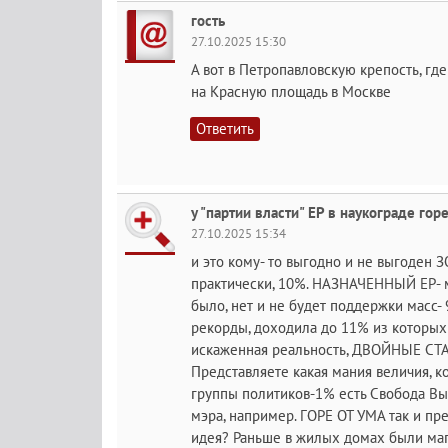
гость
27.10.2025 15:30
А вот в Петропавловскую крепость, гд
на Красную площадь в Москве
Ответить
у "партии власти" ЕР в наукограде гор
27.10.2025 15:34
и это кому- то выгодно и не выгоден З
практически, 10%. НАЗНАЧЕННЫЙ ЕР- мэ
было, нет и не будет поддержки масс-
рекорды, доходила до 11% из которых
искаженная реальность, ДВОЙНЫЕ СТА
Представляете какая мания величия, к
группы политиков-1% есть Свобода Вы
мэра, например. ГОРЕ ОТ УМА так и пре
идея? Раньше в жилых домах были мага