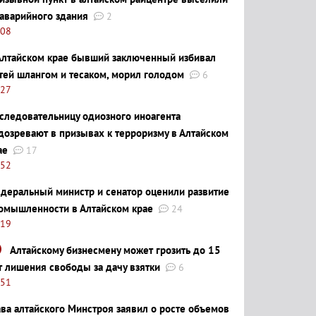
 аварийного здания
2
:08
Алтайском крае бывший заключенный избивал
тей шлангом и тесаком, морил голодом
6
:27
следовательницу одиозного иноагента
дозревают в призывах к терроризму в Алтайском
ае
17
:52
деральный министр и сенатор оценили развитие
омышленности в Алтайском крае
24
:19
Алтайскому бизнесмену может грозить до 15
т лишения свободы за дачу взятки
6
:51
ава алтайского Минстроя заявил о росте объемов