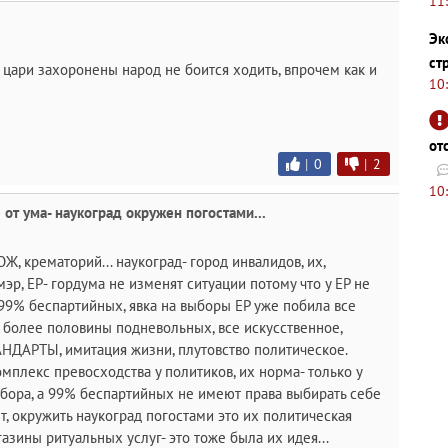
11
Эк
ст
е цари захоронены народ не боится ходить, впрочем как и
10
от
|
0
|
2
10
е от ума- наукоград окружен погостами...
ОЖ, крематорий... наукоград- город инвалидов, их,
р, ЕР- гордума не изменят ситуации потому что у ЕР не
 99% беспартийных, явка на выборы ЕР уже побила все
 более половины подневольных, все искусственное,
НДАРТЫ, имитация жизни, плутовство политическое.
омплекс превосходства у политиков, их норма- только у
бора, а 99% беспартийных не имеют права выбирать себе
т, окружить наукоград погостами это их политическая
зины ритуальных услуг- это тоже была их идея...