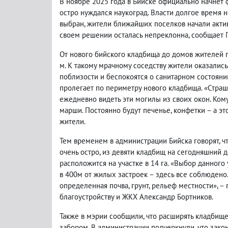
В ноябре 2025 года в Бийске официально начнет 
остро нуждался наукоград. Власти долгое время не
выбран, жители ближайших поселков начали активн
своем решении осталась непреклонна, сообщает Г
От нового бийского кладбища до домов жителей п
м. К такому мрачному соседству жители оказалис
поблизости и беспокоятся о санитарном состоянии
пролегает по периметру нового кладбища. «Страш
ежедневно видеть эти могилы из своих окон. Ком
марши. Постоянно будут печенье, конфетки – а э
жители.
Тем временем в администрации Бийска говорят, ч
очень остро, из девяти кладбищ на сегодняшний д
расположится на участке в 14 га. «Выбор данног
в 400м от жилых застроек – здесь все соблюдено
определенная почва, грунт, рельеф местности», – 
благоустройству и ЖКХ Александр Бортников.
Также в мэрии сообщили, что расширять кладбище
забором. В администрации подчеркнули, что зако