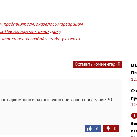
им предприятием, оказалось маргарином
з Новосибирска в Белокуриху
 лет лишения свободы за дачу взятки
Оставить комментарий
В 
Пи
12
Сл
пр
орог наркоманов и алкоголиков превышен последние 30
12
бо
|
6
|
0
вс