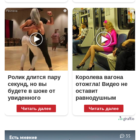
i
i
Ролик длится пару
Королева вагона
секунд, но вы
отожгла! Видео не
будете в шоке от
оставит
увиденного
равнодушным
Читать далее
Читать далее
35
Есть мнение