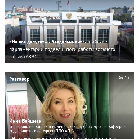
«Не все депутаты - бездельники»:
алтайские
парламентарии подвели итоги работы восьмого
созыва АКЗС
15
Разговор
Инна Вейцман
эндокринолог, кандидат медицинских наук, заведующая кафедрой
эндокринологии с курсом ДПО АГМУ
«На голоде люди не способны долго протянуть»