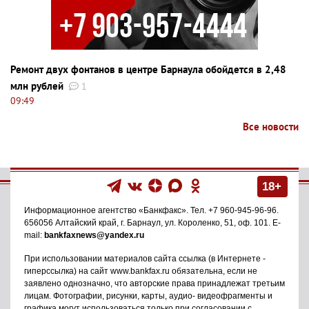
Ремонт двух фонтанов в центре Барнаула обойдется в 2,48
млн рублей
1
09:49
Все новости
18+
Информационное агентство
«Банкфакс»
. Тел.
+7 960-945-96-96
.
656056
Алтайский край, г. Барнаул
,
ул. Короленко, 51, оф. 101
. E-
mail:
bankfaxnews@yandex.ru
При использовании материалов сайта ссылка (в Интернете -
гиперссылка) на сайт www.bankfax.ru обязательна, если не
заявлено однозначно, что авторские права принадлежат третьим
лицам. Фотографии, рисунки, карты, аудио- видеофрагменты и
графика могут использоваться только при согласовании с