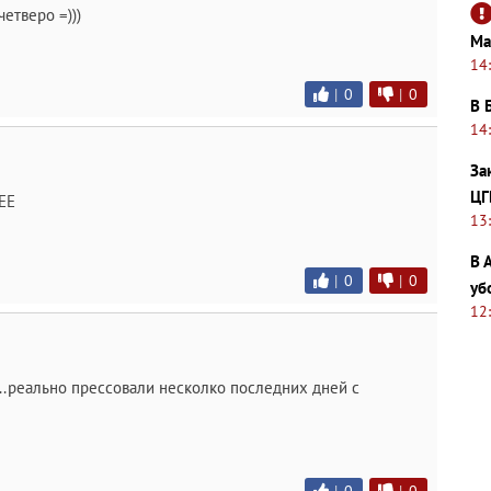
четверо =)))
Ма
14
|
0
|
0
В 
14
За
ЦГ
ЕЕ
13
В 
|
0
|
0
уб
12
..реально прессовали несколко последних дней с