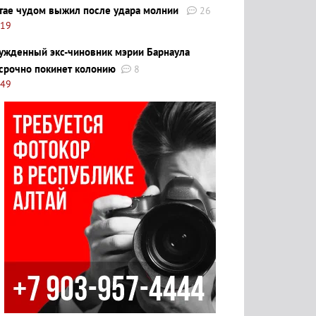
тае чудом выжил после удара молнии
26
:19
ужденный экс-чиновник мэрии Барнаула
срочно покинет колонию
8
:49