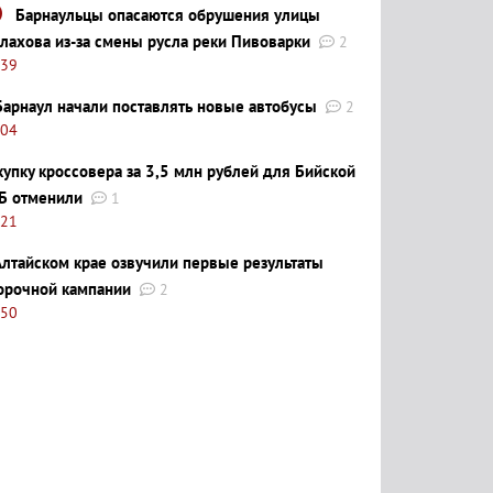
Барнаульцы опасаются обрушения улицы
лахова из-за смены русла реки Пивоварки
2
:39
Барнаул начали поставлять новые автобусы
2
:04
купку кроссовера за 3,5 млн рублей для Бийской
Б отменили
1
:21
Алтайском крае озвучили первые результаты
орочной кампании
2
:50