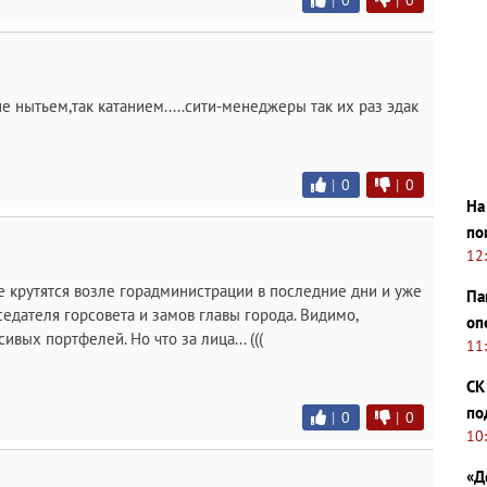
|
0
|
0
не нытьем,так катанием.....сити-менеджеры так их раз эдак
|
0
|
0
На
по
12
е крутятся возле горадминистрации в последние дни и уже
Па
едателя горсовета и замов главы города. Видимо,
оп
вых портфелей. Но что за лица... (((
11
СК
по
|
0
|
0
10
«Д