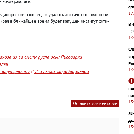
ое воздержались.
ар
17
динороссов наконец-то удалось достичь поставленной
 края в ближайшее время будет запущен институт сити-
В 
16
Сл
«п
хова из-за смены русла реки Пивоварки
Ро
елец
16
 популярности ДЭГ и людях «традиционной
по
на
15
Оставить комментарий
Жи
до
15