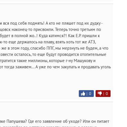
вся под себя подмять! А кто не пляшет под их дудку -
бцовск наконец-то присвоили. Теперь точно третьим по
будет в полной жо..! Куда катимся?! Как Е.Р. пришли к
ак-то еще держалось на плаву, взять хоть тот же АТЗ,
же в этом году, спасибо ППГ, мы мерзнуть не будем, а что
овести осталось, то еще будут проводится отопительные
т тратится такие миллионы, которые г-ну Машукову и
т тогда заживем... А уже по чем закупать и продавать уголь
|
0
|
0
вке Папушева? Где его заявление об уходе? Или он питает