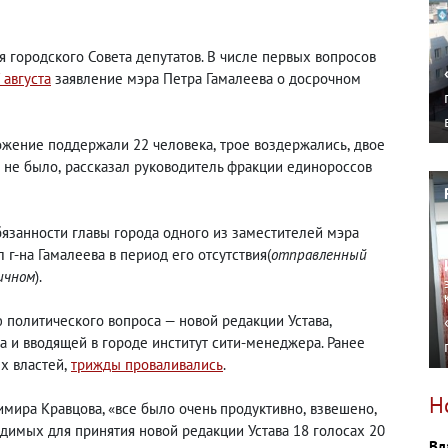
я городского Совета депутатов. В числе первых вопросов
 августа
заявление мэра Петра Гамалеева о досрочном
ложение поддержали 22 человека
,
трое воздержались
,
двое
и не было
,
рассказал руководитель фракции единороссов
язанности главы города одного из заместителей мэра
 г-на Гамалеева в период его отсутствия
(
отправленный
ичном
).
 политического вопроса — новой редакции Устава
,
и вводящей в городе институт сити-менеджера. Ранее
х властей
,
трижды проваливались
.
Н
имира Кравцова, «все было очень продуктивно
,
взвешено
,
одимых для принятия новой редакции Устава 18 голосах 20
Вл