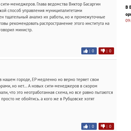
 сити-менеджеров. Глава ведомства Виктор Басаргин
В 
такой способ управления муниципалитетами
ор
ен тщательный анализ их работы, но и промежуточные
09
товы рекомендовать распространение этого института на
говорил министр.
|
0
|
0
 в нашем городе, ЕР медленно но верно теряет свои
рами, но нет... А новых сити-менеджеров в скором
али, что это неотработанная схема, но все равно пытаются
ия просто не обойтись. а кого же в Рубцовске хотят
|
0
|
0