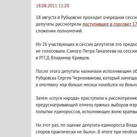
18.08.2011 11:20
18 августа в Рубцовске проходит очередная сесси
депутаты рассмотрели
поступившее в горсовет 17
сложении полномочий.
Из 26 участвующих в сессии депутатов это пред
не голосовали. Самого Петра Гамалеева на сесси
в РГСД Владимир Кравцов.
После этого депутаты назначали исполняющим об
Рубцовска Сергея Черноиванова, который замещал
в отставку мэр больше месяца находился на больн
Затем «слуги народа» приступили к рассмотрению
предусматривающей отмену прямых выборов мэра 
попытки единороссов
,
исполняющих волю краевы
На этот раз
,
по оценке депутата-единоросса Влад
споров практически не было». В итоге при необх