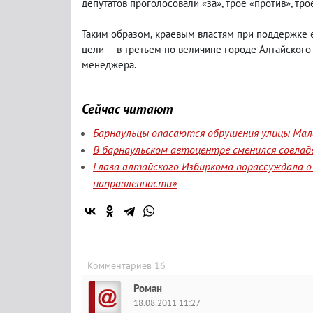
депутатов проголосовали «за», трое «против», тр
Таким образом
,
краевым властям при поддержке е
цели — в третьем по величине городе Алтайского
менеджера.
Сейчас читают
Барнаульцы опасаются обрушения улицы Мала
В барнаульском автоцентре сменился совлад
Глава алтайского Избиркома порассуждала о
направленности»
Комментариев 16
Роман
18.08.2011 11:27