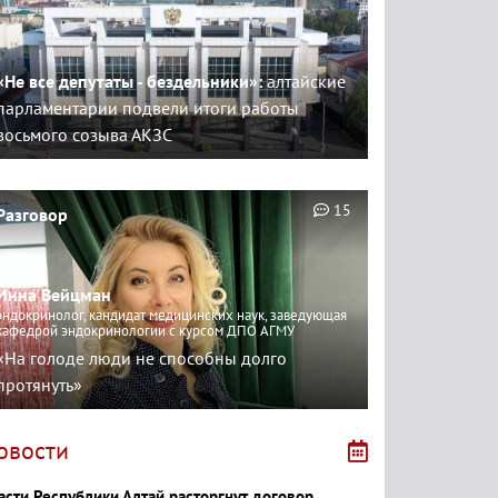
«Не все депутаты - бездельники»:
алтайские
парламентарии подвели итоги работы
восьмого созыва АКЗС
15
Разговор
Инна Вейцман
эндокринолог, кандидат медицинских наук, заведующая
кафедрой эндокринологии с курсом ДПО АГМУ
«На голоде люди не способны долго
протянуть»
овости
асти Республики Алтай расторгнут договор