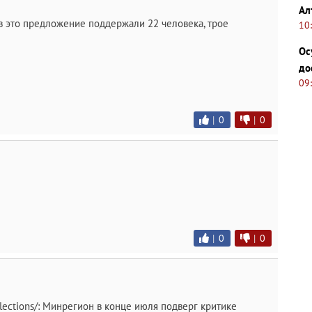
Ал
в это предложение поддержали 22 человека, трое
10
Ос
до
09
|
0
|
0
|
0
|
0
elections/: Минрегион в конце июля подверг критике