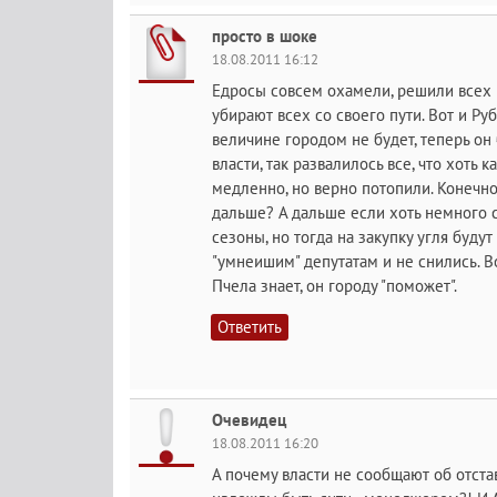
просто в шоке
18.08.2011 16:12
Едросы совсем охамели, решили всех и 
убирают всех со своего пути. Вот и Ру
величине городом не будет, теперь он 
власти, так развалилось все, что хоть к
медленно, но верно потопили. Конечно 
дальше? А дальше если хоть немного с
сезоны, но тогда на закупку угля буду
"умнеишим" депутатам и не снились. Во
Пчела знает, он городу "поможет".
Ответить
Очевидец
18.08.2011 16:20
А почему власти не сообщают об отста