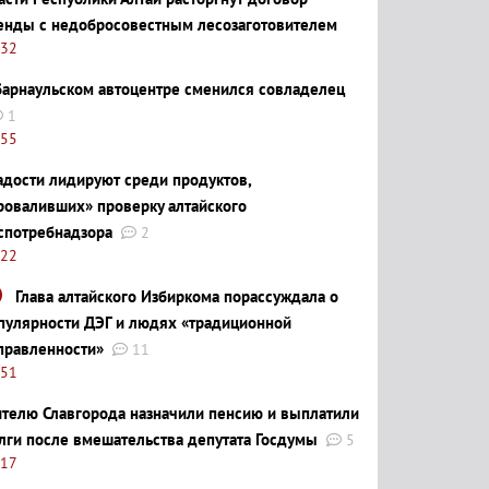
енды с недобросовестным лесозаготовителем
:32
барнаульском автоцентре сменился совладелец
1
:55
адости лидируют среди продуктов,
роваливших» проверку алтайского
спотребнадзора
2
:22
Глава алтайского Избиркома порассуждала о
пулярности ДЭГ и людях «традиционной
правленности»
11
:51
телю Славгорода назначили пенсию и выплатили
лги после вмешательства депутата Госдумы
5
:17