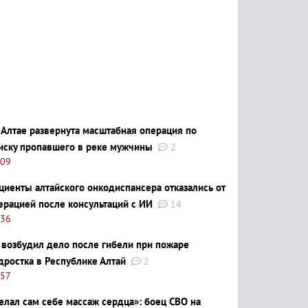
 Алтае развернута масштабная операция по
иску пропавшего в реке мужчины
2
:09
циенты алтайского онкодиспансера отказались от
ерацией после консультаций с ИИ
14
:36
 возбудил дело после гибели при пожаре
дростка в Республике Алтай
2
:57
елал сам себе массаж сердца»: боец СВО на