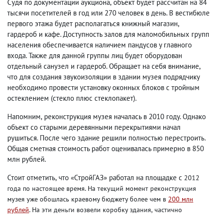
Судя по документации аукциона
,
объект будет рассчитан на 84
тысячи посетителей в год или 270 человек в день. В вестибюле
первого этажа будет располагаться книжный магазин
,
гардероб и кафе. Доступность залов для маломобильных групп
населения обеспечивается наличием пандусов у главного
входа. Также для данной группы лиц будет оборудован
отдельный санузел и гардероб. Обращает на себя внимание
,
что для создания звукоизоляции в здании музея подрядчику
необходимо провести установку оконных блоков с тройным
остеклением
(
стекло плюс стеклопакет).
Напомним
,
реконструкция музея началась в 2010 году. Однако
объект со старыми деревянными перекрытиями начал
рушиться. После чего здание решили полностью перестроить.
Общая сметная стоимость работ оценивалась примерно в 850
млн рублей.
Стоит отметить
,
что «СтройГАЗ» работал на площадке с
2012
года по настоящее время
. На текущий момент реконструкция
музея уже обошлась краевому бюджету более чем в
200 млн
рублей
. На эти деньги возвели коробку здания
,
частично