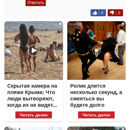
Ответить
|
0
|
0
i
i
Скрытая камера на
Ролик длится
пляже Крыма: Что
несколько секунд, а
люди вытворяют,
смеяться вы
когда их не видят...
будете долго
Читать далее
Читать далее
i
i