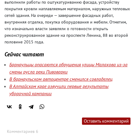
выполнили работы по оштукатуриванию фасада
,
устройству
покрытия кровли наплавляемым материалом
,
наружных тепловых
сетей здания. На очереди — завершение фасадных работ
,
внутренняя отделка
,
покупка оборудования и мебели. Отметим
,
что изначально власти заявляли о готовности открыть
реконструированное здание на проспекте Ленина
,
88 во второй
половине 2015 года.
Сейчас читают
Барнаульцы опасаются обрушения улицы Малахова из-за
смены русла реки Пивоварки
В барнаульском автоцентре сменился совладелец
В Алтайском крае озвучили первые результаты
уборочной кампании
Оставить комментарий
Комментариев 6