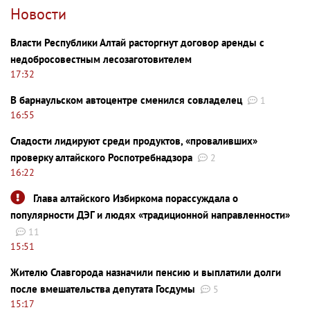
Новости
Власти Республики Алтай расторгнут договор аренды с
недобросовестным лесозаготовителем
17:32
В барнаульском автоцентре сменился совладелец
1
16:55
Сладости лидируют среди продуктов, «проваливших»
проверку алтайского Роспотребнадзора
2
16:22
Глава алтайского Избиркома порассуждала о
популярности ДЭГ и людях «традиционной направленности»
11
15:51
Жителю Славгорода назначили пенсию и выплатили долги
после вмешательства депутата Госдумы
5
15:17