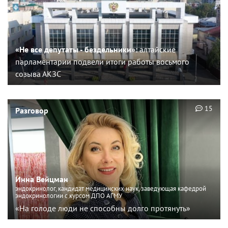
«Не все депутаты - бездельники»:
алтайские
парламентарии подвели итоги работы восьмого
созыва АКЗС
15
Разговор
Инна Вейцман
эндокринолог, кандидат медицинских наук, заведующая кафедрой
эндокринологии с курсом ДПО АГМУ
«На голоде люди не способны долго протянуть»