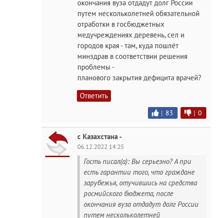
окончания вуза отдадут долг России
путем нескольколетней обязательной
отработки в госбюджетных
медучреждениях деревень, сел и
городов края - там, куда пошлёт
минздрав в соответствии решения
проблемы -
планового закрытия дефицита врачей?
Ответить
|
83
|
0
с Казахстана -
06.12.2022 14:25
Гость писал(а): Вы серьезно? А при
есть гарантии того, что граждане
зарубежья, отучившись на средства
росмийского бюджета, после
окончания вуза отдадут долг России
путем нескольколетней