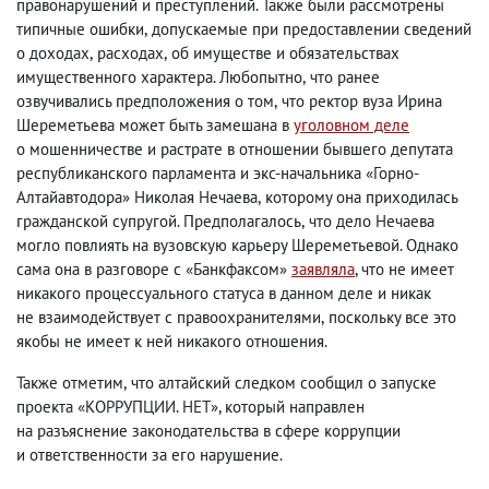
правонарушений и преступлений. Также были рассмотрены
типичные ошибки
,
допускаемые при предоставлении сведений
о доходах
,
расходах
,
об имуществе и обязательствах
имущественного характера. Любопытно
,
что ранее
озвучивались предположения о том
,
что ректор вуза Ирина
Шереметьева может быть замешана в
уголовном деле
о мошенничестве и растрате в отношении бывшего депутата
республиканского парламента и экс-начальника «Горно-
Алтайавтодора» Николая Нечаева
,
которому она приходилась
гражданской супругой. Предполагалось
,
что дело Нечаева
могло повлиять на вузовскую карьеру Шереметьевой. Однако
сама она в разговоре с «Банкфаксом»
заявляла
, что не имеет
никакого процессуального статуса в данном деле и никак
не взаимодействует с правоохранителями
,
поскольку все это
якобы не имеет к ней никакого отношения.
Также отметим
,
что алтайский следком сообщил о запуске
проекта «КОРРУПЦИИ. НЕТ», который направлен
на разъяснение законодательства в сфере коррупции
и ответственности за его нарушение.