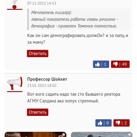
07.12.2022 14:52
Мечтатель писал(а):
лавный показатель работы главы региона -
демография - провален Томенко полностью.
Как он сам демографировать должОн? и за папу, и
за маму?
Ответить
|
1
|
49
Профессор Шойхет
23.01.2023 18:02
Вот кого садить надо так сто бывшего ректора
АГМУ Салдана ака лопух стремный.
Ответить
|
0
|
2
i
i