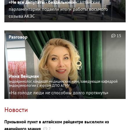
«Не все депутаты - бездельники»:
алтайские
парламентарии подвели итоги работы восьмого
созыва АКЗС
15
Разговор
Инна Вейцман
эндокринолог, кандидат медицинских наук, заведующая кафедрой
эндокринологии с курсом ДПО АГМУ
«На голоде люди не способны долго протянуть»
Новости
Призывной пункт в алтайском райцентре выселили из
аварийного здания
2