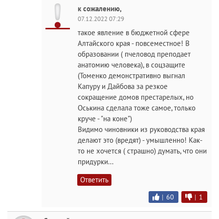
к сожалению,
07.12.2022 07:29
такое явление в бюджетной сфере
Алтайского края - повсеместное! В
образовании ( пчеловод преподает
анатомию человека), в соцзащите
(Томенко демонстративно выгнал
Капуру и Дайбова за резкое
сокращение домов престарелых, но
Оськина сделала тоже самое, только
круче - "на коне")
Видимо чиновники из руководства края
делают это (вредят) - умышленно! Как-
то не хочется ( страшно) думать, что они
придурки...
Ответить
|
60
|
1