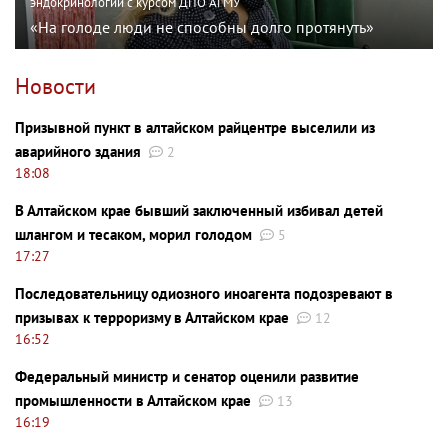
эндокринологии с курсом ДПО АГМУ
«На голоде люди не способны долго протянуть»
Новости
Призывной пункт в алтайском райцентре выселили из
аварийного здания
2
18:08
В Алтайском крае бывший заключенный избивал детей
шлангом и тесаком, морил голодом
5
17:27
Последовательницу одиозного иноагента подозревают в
призывах к терроризму в Алтайском крае
12
16:52
Федеральный министр и сенатор оценили развитие
промышленности в Алтайском крае
13
16:19