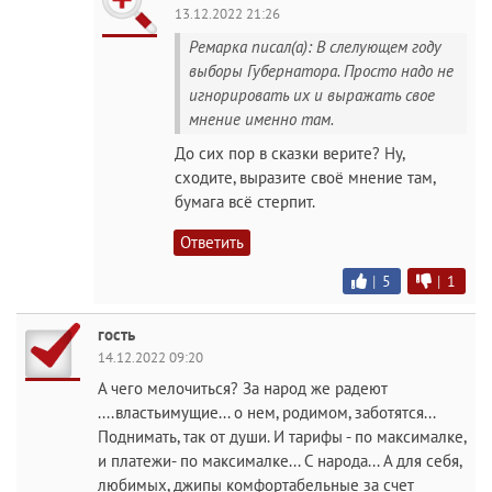
13.12.2022 21:26
Ремарка писал(а): В слелующем году
выборы Губернатора. Просто надо не
игнорировать их и выражать свое
мнение именно там.
До сих пор в сказки верите? Ну,
сходите, выразите своё мнение там,
бумага всё стерпит.
Ответить
|
5
|
1
гость
14.12.2022 09:20
А чего мелочиться? За народ же радеют
....властьимущие... о нем, родимом, заботятся...
Поднимать, так от души. И тарифы - по максималке,
и платежи- по максималке... С народа... А для себя,
любимых, джипы комфортабельные за счет