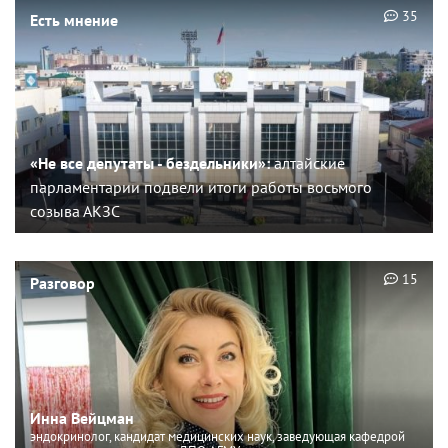
35
Есть мнение
«Не все депутаты - бездельники»:
алтайские
парламентарии подвели итоги работы восьмого
созыва АКЗС
15
Разговор
Инна Вейцман
эндокринолог, кандидат медицинских наук, заведующая кафедрой