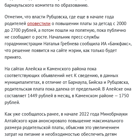
барнаульского комитета по образованию.
Отметим
,
что власти Рубцовска
,
где еще в начале года
родителей
оповестили
о повышении платы за детсад с 2000
до 2700 рублей
,
а потом пошли на попятную
,
пока публично
не сообщают о росте. Начальник пресс-службы
горадминистрации Наталья Гребнева сообщила ИА «Банкфакс»,
что решение появится на сайте мэрии
,
как только будет
принято.
На сайтах Алейска и Каменского района пока
соответствующих объявлений нет. К сведению
,
в данных
муниципалитетах
,
в отличие от Барнаула
,
Бийска и Рубцовска
,
родительская плата пока далека от предельной. В Алейске она
составляет 1449 рублей в месяц
,
в Каменском районе — 1750
рублей.
Как уже сообщалось ранее
,
в начале 2022 года Минобрнауки
Алтайского края анонсировало повышение максимального
размера родительской платы
,
объясняя это увеличением
затрат на питание и необходимостью обеспечить детям