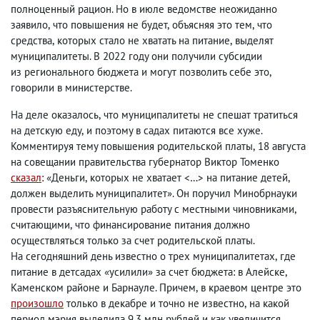
полноценный рацион. Но в июле ведомстве неожиданно
заявило
,
что повышения не будет
,
объясняя это тем
,
что
средства
,
которых стало не хватать на питание
,
выделят
муниципалитеты. В 2022 году они получили субсидии
из регионального бюджета и могут позволить себе это
,
говорили в министерстве.
На деле оказалось
,
что муниципалитеты не спешат тратиться
на детскую еду
,
и поэтому в садах питаются все хуже.
Комментируя тему повышения родительской платы
,
18 августа
на совещании правительства губернатор Виктор Томенко
сказал
: «Деньги
,
которых не хватает <…> на питание детей
,
должен выделить муниципалитет». Он поручил Минобрнауки
провести разъяснительную работу с местными чиновниками
,
считающими
,
что финансирование питания должно
осуществляться только за счет родительской платы.
На сегодняшний день известно о трех муниципалитетах
,
где
питание в детсадах «усилили» за счет бюджета: в Алейске
,
Каменском районе и Барнауле. Причем
,
в краевом центре это
произошло
только в декабре и точно не известно
,
на какой
период мэрия выделила 9,3 млн рублей и как увеличится