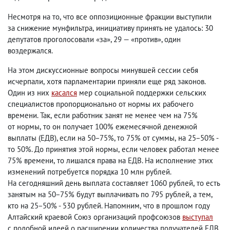
Несмотря на то
,
что все оппозиционные фракции выступили
за снижение мунфильтра
,
инициативу принять не удалось: 30
депутатов проголосовали «за», 29 — «против», один
воздержался.
На этом дискуссионные вопросы минувшей сессии себя
исчерпали
,
хотя парламентарии приняли еще ряд законов.
Один из них
касался
мер социальной поддержки сельских
специалистов пропорционально от нормы их рабочего
времени. Так
,
если работник занят не менее чем на 75%
от нормы
,
то он получает 100% ежемесячной денежной
выплаты
(
ЕДВ), если на 50−75%, то 75% от суммы
,
на 25−50% -
то 50%. До принятия этой нормы
,
если человек работал менее
75% времени
,
то лишался права на ЕДВ. На исполнение этих
изменений потребуется порядка 10 млн рублей.
На сегодняшний день выплата составляет 1060 рублей
,
то есть
занятым на 50−75% будут выплачивать по 795 рублей
,
а тем
,
кто на 25−50% - 530 рублей. Напомним
,
что в прошлом году
Алтайский краевой Союз организаций профсоюзов
выступал
с подобной идеей о расширении количества получателей ЕДВ
,