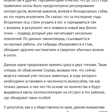
бешенства и других. Парламентарий отметил
,
что до 2013 года
правилами охоты было предусмотрено регулирование
охотресурсов
,
включая шакалов
,
волков и безнадзорных собак
,
но это норму исключили. Он сказал
,
что за последние годы
бездомные псы стали уходить в лес и скрещиваться там
с волками
,
в результате чего появился новый вид
(
более
точно — подвид), который уже насчитывает несколько
поколений. По данным законотворца
,
ссылавшегося
на научные работы
,
эти гибриды объединяются в стаи
,
обладают другими инстинктами и свирепее обычных волков
в охоте.
Данную идею предложили принять сразу в двух чтениях. Такая
спешка
,
по объяснению Серова
,
вызвана тем
,
что сейчас
ведется зимний учет лесных животных
,
в ходе которого
необходимо установить и численность волкособов
,
так как
точных данных о них нет. На основе их количества и будут
выдаваться квоты охотинспекторам на отстрел в тех районах
,
где обнаружат таких особей.
У депутатов
,
как и у общественности края
,
данная инициатива