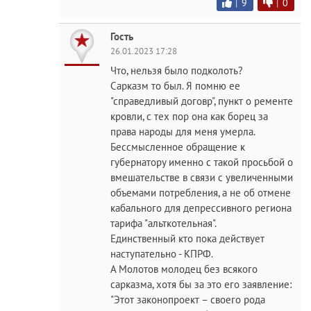
|
9
|
0
Гость
26.01.2023 17:28
Что, нельзя было подколоть?
Сарказм то был. Я помню ее
"справедливый договр", пункт о ременте
кровли, с тех пор она как борец за
права народы для меня умерла.
Бессмысленное обращение к
губернатору именно с такой просьбой о
вмешательстве в связи с увеличенными
объемами потребления, а не об отмене
кабального для депрессивного региона
тарифа "альткотельная".
Единственный кто пока действует
наступательно - КПРФ.
А Молотов молодец без всякого
сарказма, хотя бы за это его заявление:
"Этот законопроект – своего рода