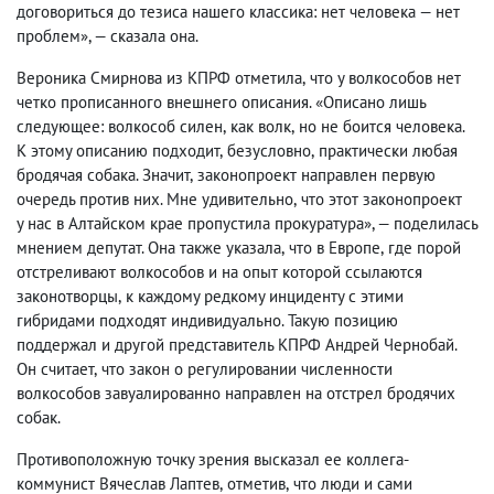
договориться до тезиса нашего классика: нет человека — нет
проблем», — сказала она.
Вероника Смирнова из КПРФ отметила
,
что у волкособов нет
четко прописанного внешнего описания. «Описано лишь
следующее: волкособ силен
,
как волк
,
но не боится человека.
К этому описанию подходит
,
безусловно
,
практически любая
бродячая собака. Значит
,
законопроект направлен первую
очередь против них. Мне удивительно
,
что этот законопроект
у нас в Алтайском крае пропустила прокуратура», — поделилась
мнением депутат. Она также указала
,
что в Европе
,
где порой
отстреливают волкособов и на опыт которой ссылаются
законотворцы
,
к каждому редкому инциденту с этими
гибридами подходят индивидуально.
Такую позицию
поддержал и другой представитель КПРФ Андрей Чернобай.
Он считает
,
что закон о регулировании численности
волкособов завуалированно направлен на отстрел бродячих
собак.
Противоположную точку зрения высказал ее коллега-
коммунист Вячеслав Лаптев
,
отметив
,
что люди и сами