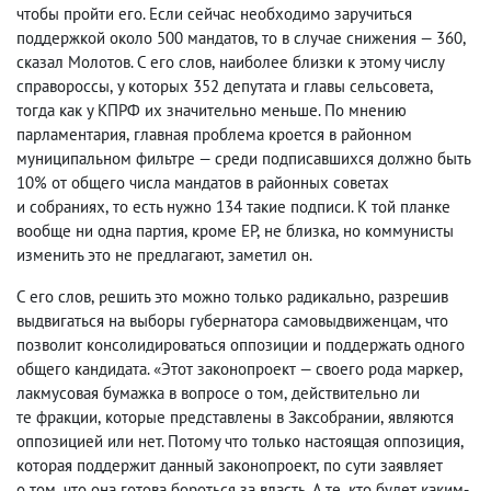
чтобы пройти его. Если сейчас необходимо заручиться
поддержкой около 500 мандатов
,
то в случае снижения — 360
,
сказал Молотов. С его слов
,
наиболее близки к этому числу
справороссы
,
у которых 352 депутата и главы сельсовета
,
тогда как у КПРФ их значительно меньше. По мнению
парламентария
,
главная проблема кроется в районном
муниципальном фильтре — среди подписавшихся должно быть
10% от общего числа мандатов в районных советах
и собраниях
,
то есть нужно 134 такие подписи. К той планке
вообще ни одна партия
,
кроме ЕР
,
не близка
,
но коммунисты
изменить это не предлагают
,
заметил он.
С его слов
,
решить это можно только радикально
,
разрешив
выдвигаться на выборы губернатора самовыдвиженцам
,
что
позволит консолидироваться оппозиции и поддержать одного
общего кандидата. «Этот законопроект — своего рода маркер
,
лакмусовая бумажка в вопросе о том
,
действительно ли
те фракции
,
которые представлены в Заксобрании
,
являются
оппозицией или нет. Потому что только настоящая оппозиция
,
которая поддержит данный законопроект
,
по сути заявляет
о том
,
что она готова бороться за власть. А те
,
кто будет каким-