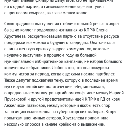
муниципальный фильтр из депутатов
,
кто не принадлежит
ни к одной партии
,
и самовыдвиженцев
», — выступил
с прогнозом комросс
,
вызвав смешки коллег.
Свою традицию выступления с обличительной речью в адрес
бывших коллег продолжила изгнанная из КПРФ Елена
Хрусталева
,
раскритиковавшая партию за отсутствие ресурса
поддержки возможного будущего кандидата. Она зачитала
с листа жесткую критику в адрес коммунистов
,
которые
неудачно выступили в прошлом году на большой
муниципальной избирательной кампании
,
не набрав большого
количества избранников. Любопытно
,
что она пожурила
коммунистов за период
,
когда еще сама носила партбилет.
Также депутат подхватила тему
,
которую в последнее время
муссируют алтайские политические Telegram-каналы
,
о предполагаемом внутрипартийном конфликте между Марией
Прусаковой и другой представительницей КПРФ в ГД от края
Анжеликой Глазковой
,
между которыми якобы есть спор
за позицию выдвиженца на губернаторских выборах. Вторя
попыткам анонимных авторов
,
Хрусталева припомнила
несколько опросов в канале крайкома о выдвижении
,