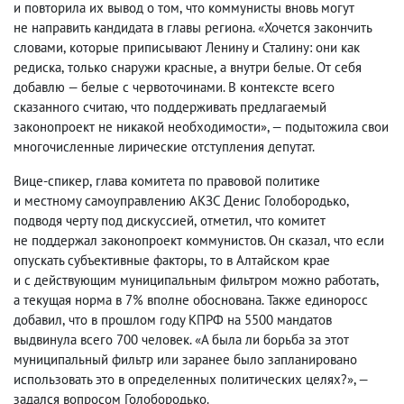
и повторила их вывод о том
,
что коммунисты вновь могут
не направить кандидата в главы региона. «Хочется закончить
словами
,
которые приписывают Ленину и Сталину: они как
редиска
,
только снаружи красные
,
а внутри белые. От себя
добавлю — белые с червоточинами. В контексте всего
сказанного считаю
,
что поддерживать предлагаемый
законопроект не никакой необходимости», — подытожила свои
многочисленные лирические отступления депутат.
Вице-спикер
,
глава комитета по правовой политике
и местному самоуправлению АКЗС Денис Голобородько
,
подводя черту под дискуссией
,
отметил
,
что комитет
не поддержал законопроект коммунистов. Он сказал
,
что если
опускать субъективные факторы
,
то в Алтайском крае
и с действующим муниципальным фильтром можно работать
,
а текущая норма в 7% вполне обоснована. Также единоросс
добавил
,
что в прошлом году КПРФ на 5500 мандатов
выдвинула всего 700 человек. «А была ли борьба за этот
муниципальный фильтр или заранее было запланировано
использовать это в определенных политических целях?», —
задался вопросом Голобородько.