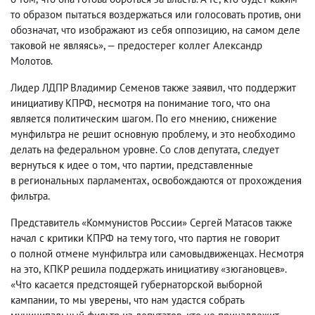
то образом пытаться воздержаться или голосовать против
,
они
обозначат
,
что изображают из себя оппозицию
,
на самом деле
таковой не являясь», — предостерег коллег Александр
Молотов.
Лидер ЛДПР Владимир Семенов также заявил
,
что поддержит
инициативу КПРФ
,
несмотря на понимание того
,
что она
является политическим шагом. По его мнению
,
снижение
мунфильтра не решит основную проблему
,
и это необходимо
делать на федеральном уровне. Со слов депутата
,
следует
вернуться к идее о том
,
что партии
,
представленные
в региональных парламентах
,
освобождаются от прохождения
фильтра.
Представитель «Коммунистов России» Сергей Матасов также
начал с критики КПРФ на тему того
,
что партия не говорит
о полной отмене мунфильтра или самовыдвиженцах. Несмотря
на это
,
КПКР решила поддержать инициативу «зюгановцев».
«Что касается предстоящей губернаторской выборной
кампании
,
то мы уверены
,
что нам удастся собрать