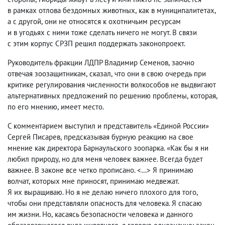
в рамках отлова бездомных животных
,
как в муниципалитетах
,
а с другой
,
они не относятся к охотничьим ресурсам
и в угодьях с ними тоже сделать ничего не могут. В связи
с этим корпус СРЗП решил поддержать законопроект.
Руководитель фракции ЛДПР Владимир Семенов
,
заочно
отвечая зоозащитникам
,
сказал
,
что они в свою очередь при
критике регулирования численности волкособов не выдвигают
альтернативных предложений по решению проблемы
,
которая
,
по его мнению
,
имеет место.
С комментарием выступил и представитель «Единой России»
Сергей Писарев
,
предсказывая бурную реакцию на свое
мнение как директора Барнаульского зоопарка. «Как бы я ни
любил природу
,
но для меня человек важнее. Всегда будет
важнее. В законе все четко прописано. <…> Я принимаю
волчат
,
которых мне приносят
,
принимаю медвежат.
Я их выращиваю. Но я не делаю ничего плохого для того
,
чтобы они представляли опасность для человека. Я спасаю
им жизни. Но
,
касаясь безопасности человека и данного