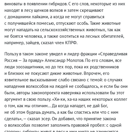
виноваты в появлении гибридов. С его слов
,
некоторые из них
находят в лесу щенков волков и затем скрещивают
с домашними лайками
,
а когда не могут справиться
с получившейся помесью
,
отпускают особь. Такие животные
могут нападать на сельскохозяйственных животных
,
так как
не боятся человека
,
а также охотиться на лесных обитателей
,
например
,
зайцев
,
сказал член КПРФ.
Пользу в таком законе увидел и лидер фракции «Справедливая
Россия — За правду» Александр Молотов. По его словам
,
все
люди зоозащитники
,
но до тех пор
,
пока их родственников
и близких не покусают дикие животные. Впрочем
,
его
язвительное высказывание слабо связано с темой: о случаях
нападения волкособов на людей не сообщалось
,
и если бы они
были
,
авторы законопроекта наверняка использовали бы этот
аргумент в свою пользу. «Хи-хи
,
ха-ха наших некоторых коллег
о том
,
как мы отличим… Да когда нападет
,
не дай Бог
,
не об этом будешь думать
,
а как бы спастись или что с ним
сделать», — сказал эсер. Он добавил
,
что принятие закона
о волкособах позволит заполнить правовой пробел: с одной
стороны
,
гибриды живут в лесу и ими никто не занимается