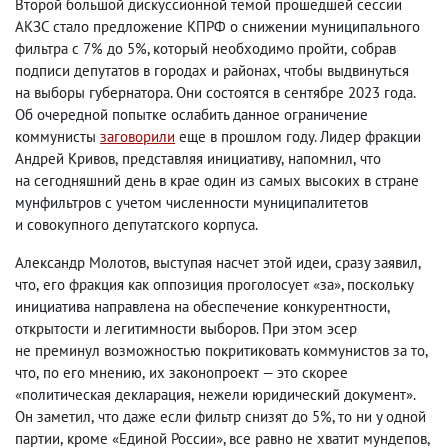
Второй большой дискуссионной темой прошедшей сессии
АКЗС стало предложение КПРФ о снижении муниципального
фильтра с 7% до 5%, который необходимо пройти
,
собрав
подписи депутатов в городах и районах
,
чтобы выдвинуться
на выборы губернатора. Они состоятся в сентябре 2023 года.
Об очередной попытке ослабить данное ограничение
коммунисты
заговорили
еще в прошлом году. Лидер фракции
Андрей Кривов
,
представляя инициативу
,
напомнил
,
что
на сегодняшний день в крае один из самых высоких в стране
мунфильтров с учетом численности муниципалитетов
и совокупного депутатского корпуса.
Александр Молотов
,
выступая насчет этой идеи
,
сразу заявил
,
что
,
его фракция как оппозиция проголосует «за», поскольку
инициатива направлена на обеспечение конкурентности
,
открытости и легитимности выборов. При этом эсер
не преминул возможностью покритиковать коммунистов за то
,
что
,
по его мнению
,
их законопроект — это скорее
«политическая декларация
,
нежели юридический документ».
Он заметил
,
что даже если фильтр снизят до 5%, то ни у одной
партии
,
кроме «Единой России», все равно не хватит мундепов
,