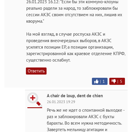
26.01.2023 16.12: "Если бы эти коммуно-клоуны
реально радели за народ, то заблокировали бы
сессии АКЗС своим отсутствием на них, лишив их
кворума."
На мой взгляд, в случае роспуска АКЗС и
проведения внеочередных выборов, в АКЗС
усилятся позиции ЕР, а позиции организации,
зарегистрированной как краевое отделение КПРФ,
существенно ослабнут.
Ответить
|
1
|
5
A chair de loup, dent de chien
26.01.2023 19:29
Речь же не идет о спонтанной выходке -
раз и заблокировали АКЗС с бухты
барахты. Во всем нужна методичность.
Завертеть мельницу агитации и