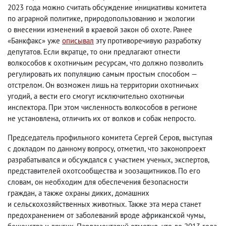
2023 года можно считать обсуждение инициативы комитета
по аграрной политике
,
природопользованию и экологии
о внесении изменений в краевой закон об охоте. Ранее
«Банкфакс» уже
описывал
эту противоречивую разработку
депутатов. Если вкратце
,
то они предлагают отнести
волкособов к охотничьим ресурсам
,
что должно позволить
регулировать их популяцию самым простым способом —
отстрелом. Он возможен лишь на территории охотничьих
угодий
,
а вести его смогут исключительно охотничьи
инспектора. При этом численность волкособов в регионе
не установлена
,
отличить их от волков и собак непросто.
Председатель профильного комитета Сергей Серов
,
выступая
с докладом по данному вопросу
,
отметил
,
что законопроект
разрабатывался и обсуждался с участием ученых
,
экспертов
,
представителей охотсообщества и зоозащитников. По его
словам
,
он необходим для обеспечения безопасности
граждан
,
а также охраны диких
,
домашних
и сельскохозяйственных животных. Также эта мера станет
предохранением от заболеваний вроде африканской чумы
,