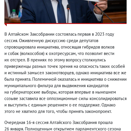
В Алтайском Заксобрании состоялась первая в 2023 году
сессия. Оживленную дискуссию среди депутатов
спровоцировала инициатива
,
относящая гибридов волков
и собак
(
волкособов) к охотресурсам
,
что позволит вести
их отстрел. В прениях по этому вопросу столкнулись
приверженцы разных точек зрения на опасность таких особей
и истинный замысел законотворцев
,
однако инициатива все же
была принята. Полемичной оказалась и инициатива о снижении
муниципального фильтра для выдвижения кандидатов
на губернаторские выборы
,
которая впервые в нынешнем
созыве заставила все оппозиционные силы консолидироваться
и выступить с единым решением о ее поддержке. Однако
этого не хватило для того
,
чтобы принять законопроект.
Очередная 16-я сессия Алтайского Заксобрания прошла
26 января. Полноценным открытием парламентского сезона