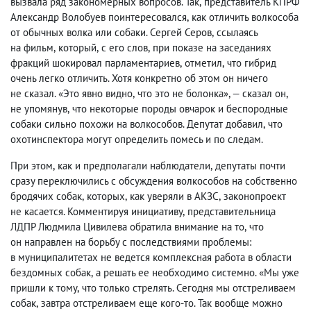
вызвала ряд закономерных вопросов. Так
,
представитель КПРФ
Александр Волобуев поинтересовался
,
как отличить волкособа
от обычных волка или собаки. Сергей Серов
,
ссылаясь
на фильм
,
который
,
с его слов
,
при показе на заседаниях
фракций шокировал парламентариев
,
отметил
,
что гибрид
очень легко отличить. Хотя конкретно об этом он ничего
не сказал. «Это явно видно
,
что это не болонка», — сказал он
,
не упомянув
,
что некоторые породы овчарок и беспородные
собаки сильно похожи на волкособов. Депутат добавил
,
что
охотинспектора могут определить помесь и по следам.
При этом
,
как и предполагали наблюдатели
,
депутаты почти
сразу переключились с обсуждения волкособов на собственно
бродячих собак
,
которых
,
как уверяли в АКЗС
,
законопроект
не касается.
Комментируя инициативу
,
представительница
ЛДПР Людмила Цивилева обратила внимание на то
,
что
он направлен на борьбу с последствиями проблемы:
в муниципалитетах не ведется комплексная работа в области
бездомных собак
,
а решать ее необходимо системно. «Мы уже
пришли к тому
,
что только стрелять. Сегодня мы отстреливаем
собак
,
завтра отстреливаем еще кого-то. Так вообще можно