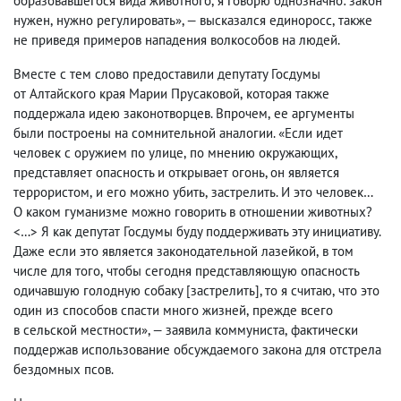
образовавшегося вида животного
,
я говорю однозначно: закон
нужен
,
нужно регулировать», — высказался единоросс
,
также
не приведя примеров нападения волкособов на людей.
Вместе с тем слово предоставили депутату Госдумы
от Алтайского края Марии Прусаковой
,
которая также
поддержала идею законотворцев. Впрочем
,
ее аргументы
были построены на сомнительной аналогии. «Если идет
человек с оружием по улице
,
по мнению окружающих
,
представляет опасность и
открывает огонь,
он является
террористом
,
и его можно убить
,
застрелить. И это человек…
О каком гуманизме можно говорить в отношении животных?
<…> Я как депутат Госдумы буду поддерживать эту инициативу.
Даже если это является законодательной лазейкой
,
в том
числе для того
,
чтобы сегодня представляющую опасность
одичавшую голодную собаку [застрелить], то я считаю
,
что это
один из способов спасти много жизней
,
прежде всего
в сельской местности», — заявила коммуниста
,
фактически
поддержав использование обсуждаемого закона для отстрела
бездомных псов.