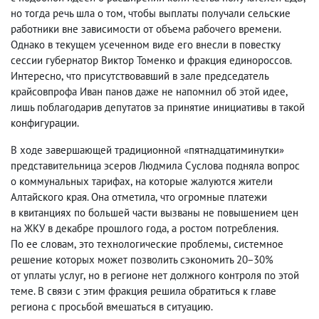
но тогда речь шла о том
,
чтобы выплаты получали сельские
работники вне зависимости от объема рабочего времени.
Однако в текущем усеченном виде его внесли в повестку
сессии губернатор Виктор Томенко и фракция единороссов.
Интересно
,
что присутствовавший в зале председатель
крайсовпрофа Иван панов даже не напомнил об этой идее
,
лишь поблагодарив депутатов за принятие инициативы в такой
конфигурации.
В ходе завершающей традиционной «пятнадцатиминутки»
представительница эсеров Людмила Суслова подняла вопрос
о коммунальных тарифах
,
на которые жалуются жители
Алтайского края. Она отметила
,
что огромные платежи
в квитанциях по большей части вызваны не повышением цен
на ЖКУ в декабре прошлого года
,
а ростом потребления.
По ее словам
,
это технологические проблемы
,
системное
решение которых может позволить сэкономить 20−30%
от уплаты услуг
,
но в регионе нет должного контроля по этой
теме. В связи с этим фракция решила обратиться к главе
региона с просьбой вмешаться в ситуацию.