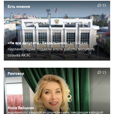
35
Есть мнение
«Не все депутаты - бездельники»:
алтайские
парламентарии подвели итоги работы восьмого
созыва АКЗС
15
Разговор
Инна Вейцман
эндокринолог, кандидат медицинских наук, заведующая кафедрой