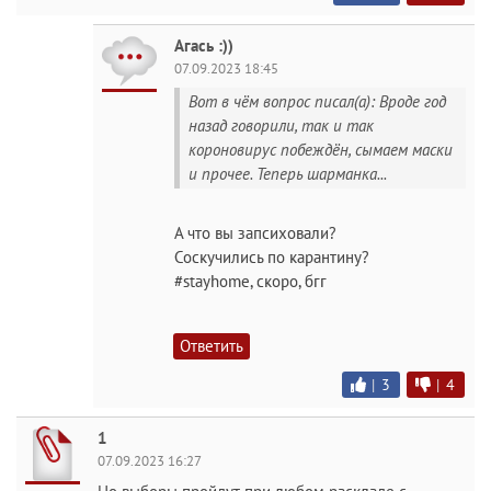
Агась :))
07.09.2023 18:45
Вот в чём вопрос писал(а): Вроде год
назад говорили, так и так
короновирус побеждён, сымаем маски
и прочее. Теперь шарманка...
А что вы запсиховали?
Соскучились по карантину?
#stayhome, скоро, бгг
Ответить
|
3
|
4
1
07.09.2023 16:27