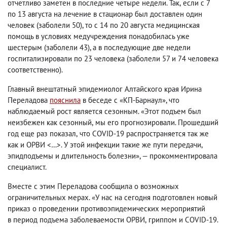
отчетливо заметен в последние четыре недели. Так
,
если с 7
по 13 августа на лечение в стационар был доставлен один
человек
(
заболели 50), то с 14 по 20 августа медицинская
помощь в условиях медучреждения понадобилась уже
шестерым
(
заболели 43), а в последующие две недели
госпитализировали по 23 человека
(
заболели 57 и 74 человека
соответственно).
Главный внештатный эпидемиолог Алтайского края Ирина
Переладова
пояснила
в беседе с «КП-Барнаул», что
наблюдаемый рост является сезонным. «Этот подъем был
неизбежен как сезонный
,
мы его прогнозировали. Прошедший
год еще раз показал
,
что COVID-19 распространяется так же
как и ОРВИ <…>. У этой инфекции такие же пути передачи
,
эпидподъемы и длительность болезни», — прокомментировала
специалист.
Вместе с этим Переладова сообщила о возможных
ограничительных мерах. «У нас на сегодня подготовлен новый
приказ о проведении противоэпидемических мероприятий
в период подъема заболеваемости ОРВИ
,
гриппом и COVID-19.