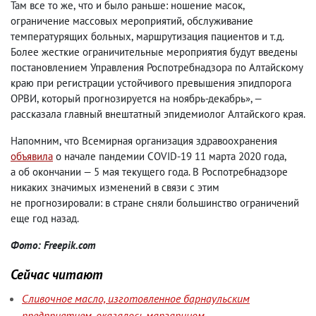
Там все то же
,
что и было раньше: ношение масок
,
ограничение массовых мероприятий
,
обслуживание
температурящих больных
,
маршрутизация пациентов и т.д.
Более жесткие ограничительные мероприятия будут введены
постановлением Управления Роспотребнадзора по Алтайскому
краю при регистрации устойчивого превышения эпидпорога
ОРВИ
,
который прогнозируется на ноябрь-декабрь», —
рассказала главный внештатный эпидемиолог Алтайского края.
Напомним
,
что Всемирная организация здравоохранения
объявила
о начале пандемии COVID-19 11 марта 2020 года
,
а об окончании — 5 мая текущего года. В Роспотребнадзоре
никаких значимых изменений в связи с этим
не прогнозировали: в стране сняли большинство ограничений
еще год назад.
Фото: Freepik.com
Сейчас читают
Сливочное масло, изготовленное барнаульским
предприятием, оказалось маргарином