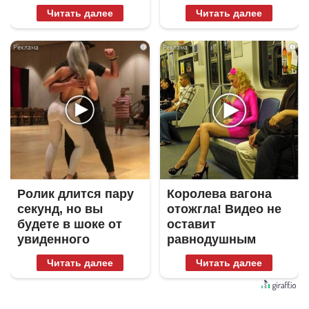
Читать далее
Читать далее
i
i
Ролик длится пару
Королева вагона
секунд, но вы
отожгла! Видео не
будете в шоке от
оставит
увиденного
равнодушным
Читать далее
Читать далее