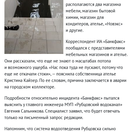
располагаются два магазина
мебели,
магазин бытовой
химии
,
магазин для
кондитеров
,
ателье
, «Новэкс»
и другие.
Корреспондент ИА «Банкфакс»
пообщался с представителями
мебельных магазинов и ателье.
Они рассказали
,
что еще не знают о масштабах потопа
и возможного ущерба. «Нас пока туда не пускают
,
потому что
еще не откачали стоки», — пояснила собственница ателье
Кристина Кайзер. По ее словам
,
причина заключается в аварии
на городском коллекторе.
Подробности относительно инцидента «Банкфакс» пытался
выяснить у главного инженера МУП «Рубцовский водоканал»
Евгения Сальникова. Специалист заявил
,
что будет отвечать
только на письменный запрос редакции.
Напомним
,
что система водоотведения Рубцовска сильно