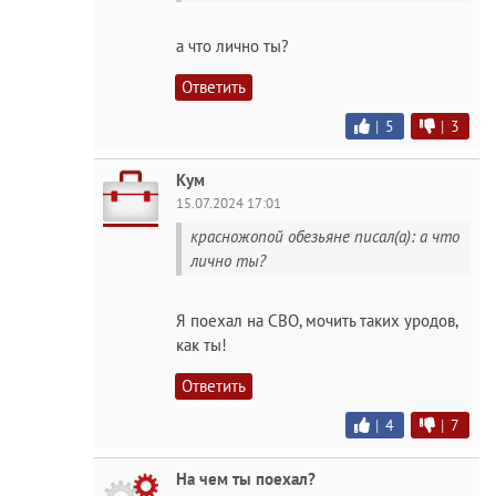
а что лично ты?
Ответить
|
5
|
3
Кум
15.07.2024 17:01
красножoпoй обезьяне писал(а): а что
лично ты?
Я поехал на СВО, мочить таких уродов,
как ты!
Ответить
|
4
|
7
На чем ты поехал?