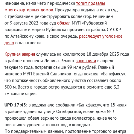
изношена
,
из-за чего периодически
топит подвалы
многоквартирных домов
. Прокуратура подавала иск в суд
с требованием реконструировать коллектор. Решением
от 9 августа 2022 года суд
обязал
МУП «Рубцовский
водоканал» и мэрию Рубцовска произвести работы. СУ СКР
по Алтайскому краю
,
в свою очередь
,
расследует уголовное
дело
о халатности.
Крупная авария
случилась на коллекторе 18 декабря 2023 года
в районе проспекта Ленина. Ремонт
закончили
в апреле
текущего года
,
потратив свыше 99 млн рублей. Главный
инженер МУП Евгений Сальников тогда пояснял «Банкфаксу»,
что протяженность обновленного участка составляет около
500 м. Всего в городе остро нуждаются в ремонте еще 3,3
км канализации.
UPD 17:43:
в водоканале сообщили
«Банкфаксу», что 15 июля
в районе здания на улице Октябрьской
,
возле дома № 3
произошел обвал верхнего свода коллектора
,
из-за чего
повысился уровень сточных вод в колодцах.
По предварительным данным
,
подтопление торгового центра