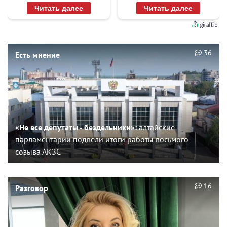
Читать далее
Читать далее
36
Есть мнение
«Не все депутаты - бездельники»:
алтайские
парламентарии подвели итоги работы восьмого
созыва АКЗС
16
Разговор