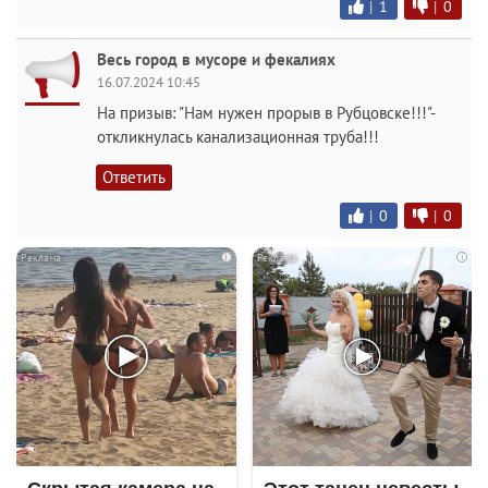
|
1
|
0
Весь город в мусоре и фекалиях
16.07.2024 10:45
На призыв: "Нам нужен прорыв в Рубцовске!!!"-
откликнулась канализационная труба!!!
Ответить
|
0
|
0
i
i