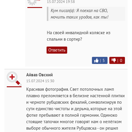
15.07.2024 19:58
Кум писал(а): Я поехал на СВО,
мочить таких уродов, как ты!
На своей инвалидной коляске из
спальни в сортир?
Ответить
|
5
|
0
Айваз Овский
15.07.2024 15:30
Красивая фотография. Свет потолочных ламп
плавно преломляется в белизне настенной плитки
и черноте рубцовских фекалий, символизируя по
сути единство чистоты и дepьма, которые на этой
фотке пребывают в полной гармонии. Одиноко
стоящие тапочки многое говорят нам о нелёгком
выборе обычного жителя Рубцовска - он решил