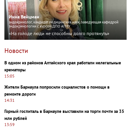
Инна Вейцман
эндокринолог, кандидат медицинских наук, заведующая кафедрой
эндокринологии с курсом ДПО АГМУ
«На голоде люди не способны долго протянуть»
Новости
В одном из районов Алтайского края работали нелегальные
крематоры
15:05
Жители Барнаула попросили социалистов о помощи в
ремонте дороги
14:31
Горный госпиталь в Барнауле выставили на торги почти за 35
млн рублей
13:59