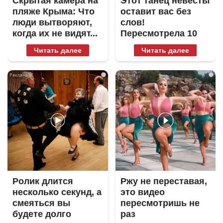
Скрытая камера на
Этот танец невесты
пляже Крыма: Что
оставит вас без
люди вытворяют,
слов!
когда их не видят...
Пересмотрела 10
раз
Читать далее
Читать далее
i
i
Ролик длится
Ржу не переставая,
несколько секунд, а
это видео
смеяться вы
пересмотришь не
будете долго
раз