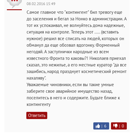
08.02.2016 15:49
Самое главное что "контингент" бил тревогу еще
до заселения и бегал за Нонко в администрации. А
тот их успокаивал, не волнуйтесь дома надежные,
ситуация на контроле. Теперь этот ..... (вставить
нужное) решил все списать на людей, которых он
обманул да еще обозвал вдогонку. Форменный
негодяй. А заступнички народные из всем
известного Фронта то каковы?! Николаев приехал
сказал, это нежилье, а его местные куратор "да все
зашибись, народ празднует косметический ремонт
нахаляву".
Уважаемые чиновники, если вы такие умные
заберите свое аварийное имущество назад,
поселитесь в него и содержите. Будьте ближе к
контингенту
Ответить
|
6
|
0