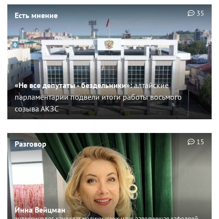
35
Есть мнение
«Не все депутаты - бездельники»:
алтайские
парламентарии подвели итоги работы восьмого
созыва АКЗС
15
Разговор
Инна Вейцман
эндокринолог, кандидат медицинских наук, заведующая кафедрой