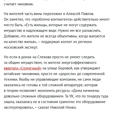
считает чиновник.
На жителей часть вины переложил и Алексей Павлов.
Он заметил
,
что «проблема контингента» действительно имеет
место быть. «Есть жильцы
,
которые не могут содержать
имущество в надлежащем виде. Нужно им все разъяснять.
Добавлю
,
что жители не всегда объективны
,
когда жалуются
на качество жилья», — поддержал коллег из региона
московский эксперт.
Но если в домах на Спекова просто не умеют следить
за общим имуществом
,
то жители энергоэффективного
квартала «Солнечный»
на улице Боровой
,
как утверждают
алтайские чиновники
,
просто не «доросли» до современной
техники. Якобы ни управляющие компании
,
ни сами люди
оказались не готовы к той сложной аппаратуре
,
которая
в теории позволяет экономить ресурсы. «Дома начинены
довольно сложным оборудованием. Та УК
,
что по тендеру туда
зашла
,
оказалась не в состоянии грамотно это оборудование
эксплуатировать», — сказал Николай Нонко.