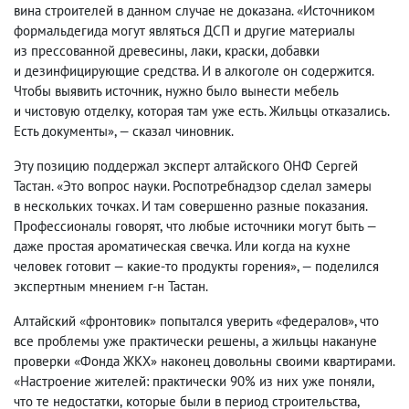
вина строителей в данном случае не доказана. «Источником
формальдегида могут являться ДСП и другие материалы
из прессованной древесины
,
лаки
,
краски
,
добавки
и дезинфицирующие средства. И в алкоголе он содержится.
Чтобы выявить источник
,
нужно было вынести мебель
и чистовую отделку
,
которая там уже есть. Жильцы отказались.
Есть документы», — сказал чиновник.
Эту позицию поддержал эксперт алтайского ОНФ Сергей
Тастан. «Это вопрос науки. Роспотребнадзор сделал замеры
в нескольких точках. И там совершенно разные показания.
Профессионалы говорят
,
что любые источники могут быть —
даже простая ароматическая свечка. Или когда на кухне
человек готовит — какие-то продукты горения», — поделился
экспертным мнением г-н Тастан.
Алтайский «фронтовик» попытался уверить «федералов», что
все проблемы уже практически решены
,
а жильцы накануне
проверки «Фонда ЖКХ» наконец довольны своими квартирами.
«Настроение жителей: практически 90% из них уже поняли
,
что те недостатки
,
которые были в период строительства
,