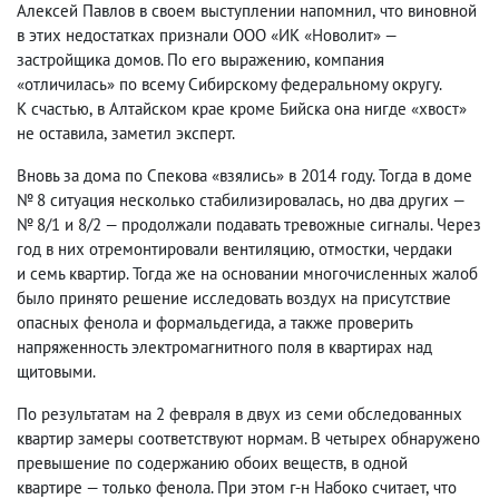
Алексей Павлов в своем выступлении напомнил
,
что виновной
в этих недостатках признали ООО «ИК «Новолит» —
застройщика домов. По его выражению
,
компания
«отличилась» по всему Сибирскому федеральному округу.
К счастью
,
в Алтайском крае кроме Бийска она нигде «хвост»
не оставила
,
заметил эксперт.
Вновь за дома по Спекова «взялись» в 2014 году. Тогда в доме
№ 8 ситуация несколько стабилизировалась
,
но два других —
№ 8/1 и 8/2 — продолжали подавать тревожные сигналы. Через
год в них отремонтировали вентиляцию
,
отмостки
,
чердаки
и семь квартир. Тогда же на основании многочисленных жалоб
было принято решение исследовать воздух на присутствие
опасных фенола и формальдегида
,
а также проверить
напряженность электромагнитного поля в квартирах над
щитовыми.
По результатам на 2 февраля в двух из семи обследованных
квартир замеры соответствуют нормам. В четырех обнаружено
превышение по содержанию обоих веществ
,
в одной
квартире — только фенола. При этом г-н Набоко считает
,
что