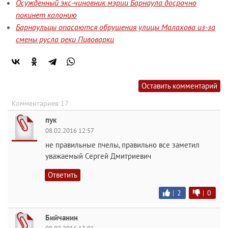
Осужденный экс-чиновник мэрии Барнаула досрочно
покинет колонию
Барнаульцы опасаются обрушения улицы Малахова из-за
смены русла реки Пивоварки
Оставить комментарий
Комментариев 17
пук
08.02.2016 12:57
не правильные пчелы, правильно все заметил
уважаемый Сергей Дмитриевич
Ответить
|
2
|
0
Бийчанин