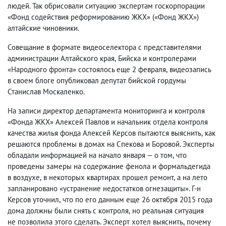
людей. Так обрисовали ситуацию экспертам госкорпорации
«Фонд содействия реформированию ЖКХ»
(
«Фонд ЖКХ»)
алтайские чиновники.
Совещание в формате видеоселектора с представителями
администрации Алтайского края
,
Бийска и контролерами
«Народного фронта» состоялось еще 2 февраля
,
видеозапись
в своем блоге опубликовал депутат бийской гордумы
Станислав Москаленко.
На записи директор департамента мониторинга и контроля
«Фонда ЖКХ» Алексей Павлов и начальник отдела контроля
качества жилья фонда Алексей Керсов пытаются выяснить
,
как
решаются проблемы в домах на Спекова и Боровой. Эксперты
обладали информацией на начало января — о том
,
что
проведены замеры на содержание фенола и формальдегида
в воздухе
,
в некоторых квартирах прошел ремонт
,
а на лето
запланировано «устранение недостатков огнезащиты». Г-н
Керсов уточнил
,
что по его данным еще 26 октября 2015 года
дома должны были снять с контроля
,
но реальная ситуация
не позволила этого сделать. Эксперт хотел выяснить
,
почему