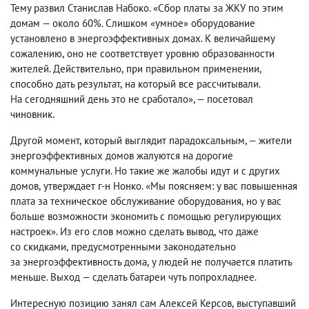
Тему развил Станислав Набоко. «Сбор платы за ЖКУ по этим
домам — около 60%. Слишком «умное» оборудование
установлено в энергоэффективных домах. К величайшему
сожалению
,
оно не соответствует уровню образованности
жителей. Действительно
,
при правильном применении
,
способно дать результат
,
на который все рассчитывали.
На сегодняшний день это не сработало», — посетовал
чиновник.
Другой момент
,
который выглядит парадоксальным, — жители
энергоэффективных домов жалуются на дорогие
коммунальные услуги. Но такие же жалобы идут и с других
домов
,
утверждает г-н Нонко. «Мы поясняем: у вас повышенная
плата за техническое обслуживание оборудования
,
но у вас
больше возможности экономить с помощью регулирующих
настроек». Из его слов можно сделать вывод
,
что даже
со скидками
,
предусмотренными законодательно
за энергоэффективность дома
,
у людей не получается платить
меньше. Выход — сделать батареи чуть попрохладнее.
Интересную позицию занял сам Алексей Керсов
,
выступавший