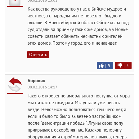
08.02.2016 13:01
Как всегда руководство у нас в Бийске мудрое и
честное, а с народом им не повезло - быдло и
алкаши. В Новосибирской обл. в г.Обске мэра под
суд отдали за приёмку таких же домов, а у Нонке
совести хватает обвинять несчастных жителей
этих домов. Поэтому город его и ненавидет.
Ответить
|
9
|
3
Боровик
08.02.2016 14:17
Такого откровенно аморального поступка, от мэра
мы ни как не ожидали. Мы устали уже писать
везде. Невозможно пользоваться тем чего нет, а
если и было то было вывезено застройщиком
после "демонтрации победы". Лгуны свою попу
прикрывают, оскорбляя нас. Казаков половину
оборудования и стройматериалоы вывез, теперь