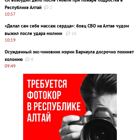
Республике Алтай
2
10:57
«Делал сам себе массаж сердца»: боец СВО на Алтае чудом
выжил после удара молнии
26
10:19
Осужденный экс-чиновник мэрии Барнаула досрочно покинет
колонию
8
09:49