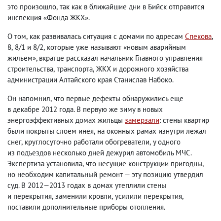
это произошло
,
так как в ближайшие дни в Бийск отправится
инспекция «Фонда ЖКХ».
О том
,
как развивалась ситуация с домами по адресам
Спекова
,
8
,
8/1 и 8/2
,
которые уже называют «новым аварийным
жильем», вкратце рассказал начальник Главного управления
строительства
,
транспорта
,
ЖКХ и дорожного хозяйства
администрации Алтайского края Станислав Набоко.
Он напомнил
,
что первые дефекты обнаружились еще
в декабре 2012 года. В первую же зиму в новых
энергоэффективных домах жильцы
замерзали
: стены квартир
были покрыты слоем инея
,
на оконных рамах изнутри лежал
снег
,
круглосуточно работали обогреватели
,
у одного
из подъездов несколько дней дежурил автомобиль МЧС.
Экспертиза установила
,
что несущие конструкции пригодны
,
но необходим капитальный ремонт — эту позицию утвердил
суд. В 2012—2013 годах в домах утеплили стены
и перекрытия
,
заменили кровли
,
усилили перекрытия
,
поставили дополнительные приборы отопления.