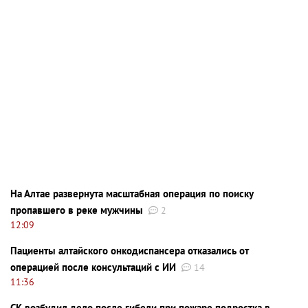
На Алтае развернута масштабная операция по поиску
пропавшего в реке мужчины
2
12:09
Пациенты алтайского онкодиспансера отказались от
операцией после консультаций с ИИ
14
11:36
СК возбудил дело после гибели при пожаре подростка в