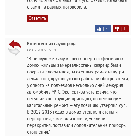
соседях жили бы алкаши и уголовники, тогда бы я
с вами на равных поговорила.
Ответить
|
4
|
1
Кнтингент из наукограда
08.02.2016 15:14
"В первую же зиму в новых энергоэффективных
домах жильцы замерзали: стены квартир были
покрыты слоем инея, на оконных рамах изнутри
лежал снег, круглосуточно работали обогреватели,
у одного из подъездов несколько дней дежурил
автомобиль МЧС. Экспертиза установила, что
несущие конструкции пригодны, но необходим
капитальный ремонт — эту позицию утвердил суд.
В 2012-2013 годах в домах утеплили стены и
перекрытия, заменили кровли, усилили
перекрытия, поставили дополнительные приборы
отопления."