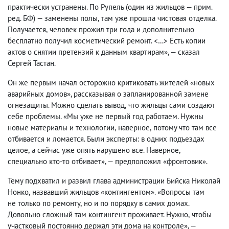
практически устранены. По Рупель
(
один из жильцов — прим.
ред. БФ) — заменены полы
,
там уже прошла чистовая отделка.
Получается
,
человек прожил три года и дополнительно
бесплатно получил косметический ремонт. <…> Есть копии
актов о снятии претензий к данным квартирам», — сказал
Сергей Тастан.
Он же первым начал осторожно критиковать жителей «новых
аварийных домов», рассказывая о запланированной замене
огнезащиты. Можно сделать вывод
,
что жильцы сами создают
себе проблемы. «Мы уже не первый год работаем. Нужны
новые материалы и технологии
,
наверное
,
потому что там все
отбивается и ломается. Были эксперты: в одних подъездах
целое
,
а сейчас уже опять нарушено все. Наверное
,
специально кто-то отбивает», — предположил «фронтовик».
Тему подхватил и развил глава администрации Бийска Николай
Нонко
,
назвавший жильцов «контингентом». «Вопросы там
не только по ремонту
,
но и по порядку в самих домах.
Довольно сложный там контингент проживает. Нужно
,
чтобы
участковый постоянно держал эти дома на контроле», —