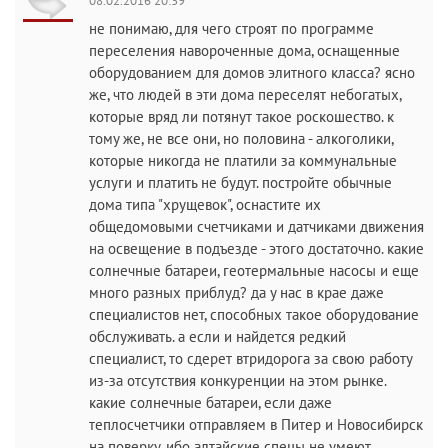
08.02.2016 20:39
не понимаю, для чего строят по программе
переселения навороченные дома, оснащенные
оборудованием для домов элитного класса? ясно
же, что людей в эти дома переселят небогатых,
которые вряд ли потянут такое роскошество. к
тому же, не все они, но половина - алкоголики,
которые никогда не платили за коммунальные
услуги и платить не будут. постройте обычные
дома типа "хрущевок", оснастите их
общедомовыми счетчиками и датчиками движения
на освещение в подъезде - этого достаточно. какие
солнечные батареи, геотермальные насосы и еще
много разных приблуд? да у нас в крае даже
специалистов нет, способных такое оборудование
обслуживать. а если и найдется редкий
специалист, то сдерет втридорога за свою работу
из-за отсутствия конкуренции на этом рынке.
какие солнечные батареи, если даже
теплосчетчики отправляем в Питер и Новосибирск
на поверку, ибо алтайские спецы не умеют