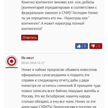
Конечно контингент виноват, кхе- кхе, дебилы
[комментарий отредактирован в соответствии с
федеральным законом о СМИ]! Господин Нонко
ты уж определись кто мы - Наукоград или "
контингент". А может наукоград полный
контингента?
Ответить
|
3
|
1
Из мест
08.02.2016 15:17
Нонке и набоке предлагаю объявить новоселов
официально сумасшедшими и подшить эти
справки к следующему отчету, дабы у дяди
министра не осталось сомнений. В принципе туда
можно записать всех бийчан, пишущих жалобы в
Москву. Это же безобразие, нашему народу
столько обещано, а ему все мало. Нонко за эти
дома надо СУДИТЬ! Громогласова в поселке на