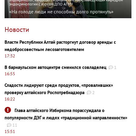
эндокринологии с курсом ДПО АГМУ
«На голоде люди не способны долго протянуть»
Новости
Власти Республики Алтай расторгнут договор аренды с
недобросовестным лесозаготовителем
17:32
В барнаульском автоцентре сменился совладелец
1
16:55
Сладости лидируют среди продуктов, «проваливших»
проверку алтайского Роспотребнадзора
2
16:22
Глава алтайского Избиркома порассуждала о
популярности ДЭГ и людях «традиционной направленности»
11
15:51