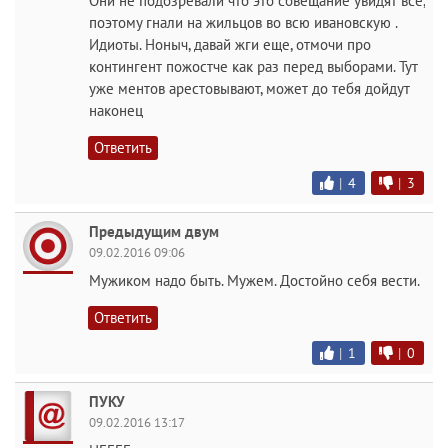
Они не подозревали что это совещание увидят все,
поэтому гнали на жильцов во всю ивановскую .
Идиоты. Ноныч, давай жги еще, отмочи про
контингент пожостче как раз перед выборами. Тут
уже ментов арестовывают, может до тебя дойдут
наконец
Ответить
|
4
|
3
Предыдущим двум
09.02.2016 09:06
Мужиком надо быть. Мужем. Достойно себя вести.
Ответить
|
1
|
0
ПУКУ
09.02.2016 13:17