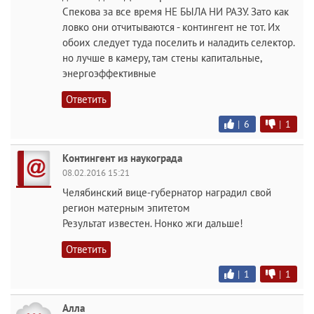
Спекова за все время НЕ БЫЛА НИ РАЗУ. Зато как
ловко они отчитываются - контингент не тот. Их
обоих следует туда поселить и наладить селектор.
но лучше в камеру, там стены капитальные,
энергоэффективные
Ответить
|
6
|
1
Контингент из наукограда
08.02.2016 15:21
Челябинский вице-губернатор наградил свой
регион матерным эпитетом
Результат известен. Нонко жги дальше!
Ответить
|
1
|
1
Алла