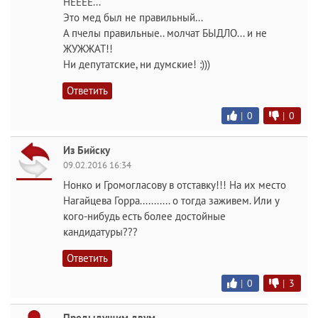
НЕЕЕЕ...
Это мед был не правильный...
А пчелы правильные.. молчат БЫДЛО... и не
ЖУЖЖАТ!!
Ни депутатские, ни думские! :)))
Ответить
|
0
|
0
Из Бийску
09.02.2016 16:34
Нонко и Громогласову в отставку!!! На их место
Нагайцева Горра........... о тогда заживем. Или у
кого-нибудь есть более достойные
кандидатуры???
Ответить
|
0
|
3
Предыдущим двум