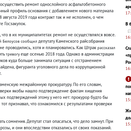
 осуществить ремонт однослойного асфальтобетонного
ар
очный профиль основания с добавлением нового материала
17
8 августа 2019 года контракт так и не исполнен
,
о чем
е Госзакупок.
В 
,
что в их муниципалитетах ремонт не осуществлялся вовсе.
16
депутату Каменского райсобрания
ей Белоусов сообщил
 не проводились
,
хотя и планировались. Как Штрак
рассказал
Сл
ить
еще осенью 2018 года. Однако в администрации
тревогу
«п
иков куда больше занимала ситуация с отстранением
Ро
Найдена
,
фигуранта уголовного дела по коррупционной
16
.
Каменскую межрайонную прокуратуру. По его словам
,
по
оверки якобы нашло подтверждение фактам хищения
на
ых подтверждений этому у него нет: прокурор будто бы
15
 тот признавал
,
что ознакомился с результатами проверки
Жи
до
ть сомнения. Депутат стал опасаться
,
что дело замнут. При
15
грозы
,
и они впоследствии отказались от своих показаний.