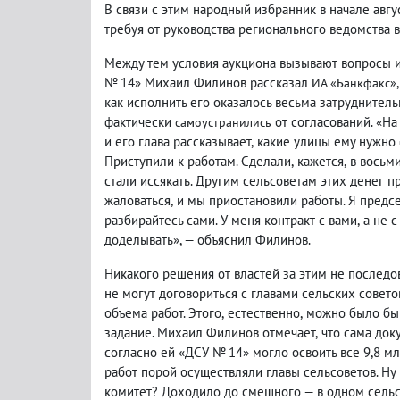
В связи с этим народный избранник в начале авгу
требуя от руководства регионального ведомства в
Между тем условия аукциона вызывают вопросы и
№ 14» Михаил Филинов рассказал
ИА «Банкфакс»
как исполнить его оказалось весьма затруднител
фактически
от согласований. «На
самоустранились
и его глава рассказывает
,
какие улицы ему нужно 
Приступили к работам. Сделали
,
кажется
,
в восьм
стали иссякать. Другим сельсоветам этих денег пр
жаловаться
,
и мы приостановили работы. Я предс
разбирайтесь сами. У меня контракт с вами
,
а не с
доделывать», — объяснил Филинов.
Никакого решения от властей за этим не последо
не могут договориться с главами сельских совето
объема работ. Этого
,
естественно
,
можно было бы
задание. Михаил Филинов отмечает
,
что сама док
согласно ей «ДСУ № 14» могло освоить все 9,8 м
работ порой осуществляли главы сельсоветов. Ну
комитет? Доходило до смешного — в одном сельс