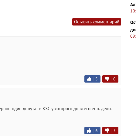
Ал
10
Оставить комментарий
Ос
до
09
|
5
|
0
ное один депутат в КЗС у которого до всего есть дело.
|
6
|
3