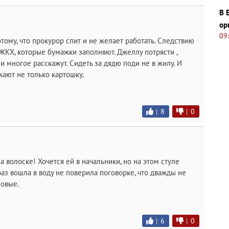
В 
ор
09
тому, что прокурор спит и не желает работать. Следствию
ЖКХ, которые бумажки заполняют. Джеллу потрясти ,
и многое расскажут. Сидеть за дядю поди не в жилу. И
жают не только картошку.
|
8
|
0
а волоске! Хочется ей в начальники, но на этом стуле
раз вошла в воду не поверила поговорке, что дважды не
повые.
|
6
|
0