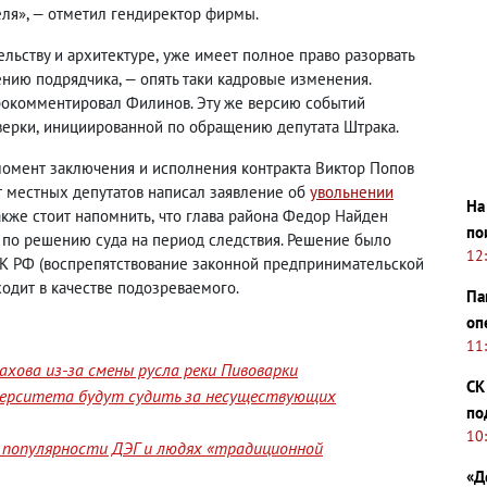
еля», — отметил гендиректор фирмы.
ельству и архитектуре
,
уже имеет полное право разорвать
нию подрядчика, — опять таки кадровые изменения.
прокомментировал Филинов. Эту же версию событий
верки
,
инициированной по обращению депутата Штрака.
момент заключения и исполнения контракта Виктор Попов
т местных депутатов написал заявление об
увольнении
На
акже стоит напомнить
,
что глава района Федор Найден
по
 по решению суда на период следствия. Решение было
12
УК РФ
(
воспрепятствование законной предпринимательской
ходит в качестве подозреваемого.
Па
оп
11
хова из-за смены русла реки Пивоварки
СК
верситета будут судить за несуществующих
по
10
 популярности ДЭГ и людях «традиционной
«Д