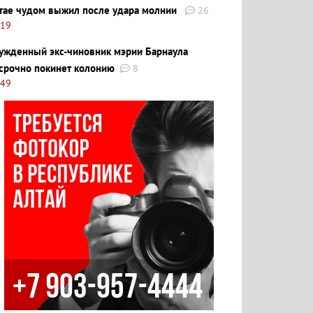
тае чудом выжил после удара молнии
26
:19
ужденный экс-чиновник мэрии Барнаула
срочно покинет колонию
8
:49