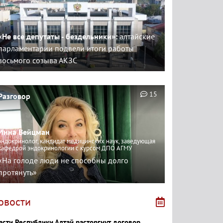
«Не все депутаты - бездельники»:
алтайские
парламентарии подвели итоги работы
восьмого созыва АКЗС
15
Разговор
Инна Вейцман
эндокринолог, кандидат медицинских наук, заведующая
кафедрой эндокринологии с курсом ДПО АГМУ
«На голоде люди не способны долго
протянуть»
овости
асти Республики Алтай расторгнут договор