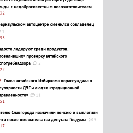
енды с недобросовестным лесозаготовителем
:32
барнаульском автоцентре сменился совладелец
1
:55
адости лидируют среди продуктов,
роваливших» проверку алтайского
спотребнадзора
2
:22
Глава алтайского Избиркома порассуждала о
пулярности ДЭГ и людях «традиционной
правленности»
11
:51
телю Славгорода назначили пенсию и выплатили
лги после вмешательства депутата Госдумы
5
:17