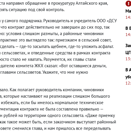
ста направил обращение в прокуратуру Алтайского края
,
зять ситуацию под свой контроль.
Ма
14
 у самого подрядчика. Руководитель и учредитель ООО «ДСУ
, что контракт действительно не завершен до сих пор
,
так
В 
ьно: условия слишком размыты
,
а районные чиновники
14
 практике это выглядело так: приезжаем в сельский совет
,
За
сделать — где-то засыпать щебнем
,
где-то уложить асфальт.
ЦГ
и сельсоветах
,
и отведенные средства в рамках контракта
13
осто стало не хватать. Разумеется
,
их главы стали
едателю комитета ЖКХ сказал: «Вот оставшиеся деньги
,
В 
 главами сельсоветов. Укажите
,
что мне нужно
уб
12
вало. Как полагает руководитель компании
,
чиновники
в
,
которые настаивают на реализации слишком большого
 избежать
,
если бы имелось нормальное техническое
ументация контракта не была составлена правильно —
лн рублей на территории одного сельсовета. «Даже приемку
 как такое может быть
,
если заказчиком выступает районный
овете сменился глава
,
и нам пришлось все переделывать