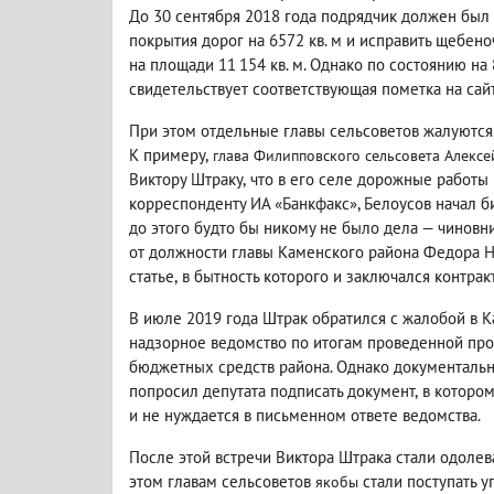
До 30 сентября 2018 года подрядчик должен был
покрытия дорог на 6572 кв. м и исправить щебен
на площади 11 154 кв. м. Однако по состоянию на 
свидетельствует соответствующая пометка на сайт
При этом отдельные главы сельсоветов жалуются
К примеру
,
глава Филипповского сельсовета Алекс
Виктору Штраку
,
что в его селе дорожные работы
корреспонденту ИА «Банкфакс», Белоусов начал б
до этого будто бы никому не было дела — чиновн
от должности главы Каменского района Федора 
статье
,
в бытность которого и заключался контракт
В июле 2019 года Штрак обратился с жалобой в 
надзорное ведомство по итогам проведенной пр
бюджетных средств района. Однако документальн
попросил депутата подписать документ
,
в котором
и не нуждается в письменном ответе ведомства.
После этой встречи Виктора Штрака стали одолева
этом главам сельсоветов
стали поступать у
якобы