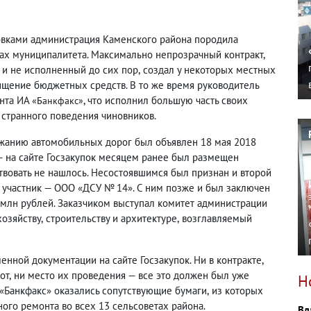
овками администрация Каменского района породила
ах муниципалитета. Максимально непрозрачный контракт
,
 и не исполненный до сих пор
,
создал у некоторых местных
ищение бюджетных средств. В то же время руководитель
ента ИА
, что исполнил большую часть своих
«Банкфакс»
а странного поведения чиновников.
ржанию автомобильных дорог был объявлен 18 мая 2018
 — на сайте Госзакупок месяцем ранее был размещен
вовать не нашлось. Несостоявшимся был признан и второй
ин участник — ООО «ДСУ № 14». С ним позже и был заключен
 млн рублей. Заказчиком выступал комитет администрации
озяйству
,
строительству и архитектуре
,
возглавляемый
енной документации на сайте Госзакупок. Ни в контракте
,
от
,
ни место их проведения — все это должен был уже
Н
 «Банкфакс» оказались сопутствующие бумаги
,
из которых
ого ремонта во всех 13 сельсоветах района.
Вл