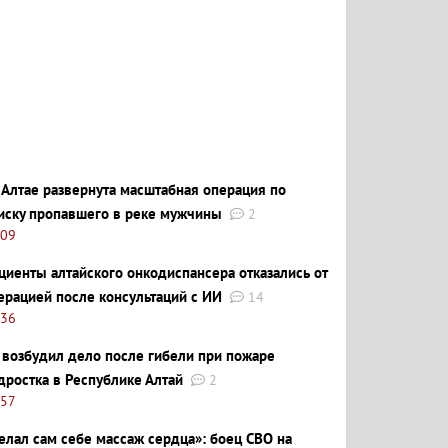
 Алтае развернута масштабная операция по
иску пропавшего в реке мужчины
2
:09
циенты алтайского онкодиспансера отказались от
ерацией после консультаций с ИИ
14
:36
 возбудил дело после гибели при пожаре
дростка в Республике Алтай
2
:57
елал сам себе массаж сердца»: боец СВО на