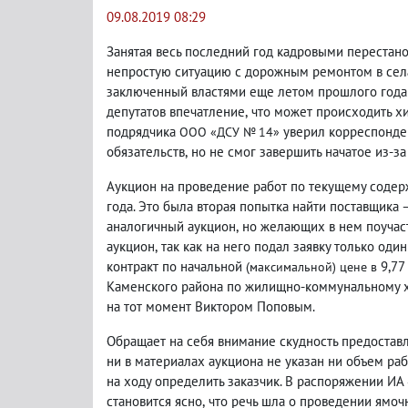
09.08.2019 08:29
Занятая весь последний год кадровыми перестан
непростую ситуацию с дорожным ремонтом в сел
заключенный властями еще летом прошлого года
депутатов впечатление
,
что может происходить х
подрядчика
уверил корреспонд
ООО «ДСУ № 14»
обязательств
,
но не смог завершить начатое из-з
Аукцион на проведение работ по текущему соде
года. Это была вторая попытка найти поставщика
аналогичный аукцион
,
но желающих в нем поучаст
аукцион
,
так как на него подал заявку только од
контракт по начальной
9,77
(максимальной) цене в
Каменского района по жилищно-коммунальному х
на тот момент Виктором Поповым.
Обращает на себя внимание скудность предоставл
ни в материалах аукциона не указан ни объем раб
на ходу определить заказчик. В распоряжении ИА
становится ясно
,
что речь шла о проведении ямочн