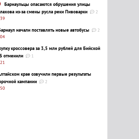
Барнаульцы опасаются обрушения улицы
лахова из-за смены русла реки Пивоварки
2
:39
Барнаул начали поставлять новые автобусы
2
:04
купку кроссовера за 3,5 млн рублей для Бийской
Б отменили
1
:21
Алтайском крае озвучили первые результаты
орочной кампании
2
:50