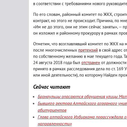
в соответствии с требованиями нового руководит
По его словам
,
районный комитет по ЖКХ
,
строит
контракт
,
но этого не происходит. Причина
,
по мне
«Им не до этого
,
они не этим сейчас заняты», — 
он изложил и районному прокурору в рамках про
Отметим
,
что возглавлявший комитет по ЖКХ на 
после многочисленных
претензий
в свой адрес о
по собственному желанию в мае текущего года. Т
24 августа 2018 года был
отстранен
от должности
принято в рамках расследования дела по ст. 169 
или иной деятельности), по которому Найден про
Сейчас читают
Барнаульцы опасаются обрушения улицы Мала
Бывшего ректора Алтайского аграрного уни
абитуриентов
Глава алтайского Избиркома порассуждала о
направленности»