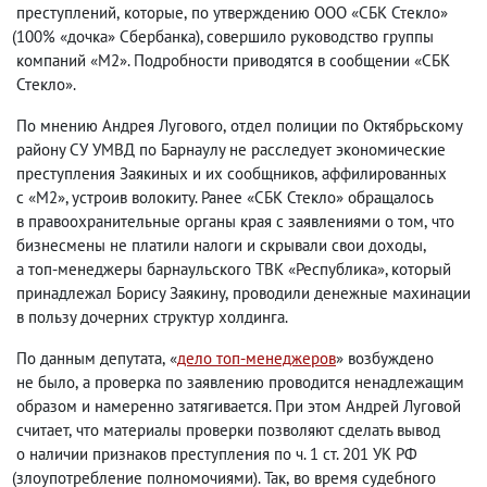
преступлений
,
которые
,
по утверждению ООО «СБК Стекло»
(
100% «дочка» Сбербанка), совершило руководство группы
компаний «М2». Подробности приводятся в сообщении «СБК
Стекло».
По мнению Андрея Лугового
,
отдел полиции по Октябрьскому
району СУ УМВД по Барнаулу не расследует экономические
преступления Заякиных и их сообщников
,
аффилированных
с «М2», устроив волокиту. Ранее «СБК Стекло» обращалось
в правоохранительные органы края с заявлениями о том
,
что
бизнесмены не платили налоги и скрывали свои доходы
,
а топ-менеджеры барнаульского ТВК «Республика», который
принадлежал Борису Заякину
,
проводили денежные махинации
в пользу дочерних структур холдинга.
По данным депутата
,
«
дело топ-менеджеров
» возбуждено
не было
,
а проверка по заявлению проводится ненадлежащим
образом и намеренно затягивается. При этом Андрей Луговой
считает
,
что материалы проверки позволяют сделать вывод
о наличии признаков преступления по ч. 1 ст. 201 УК РФ
(
злоупотребление полномочиями). Так
,
во время судебного