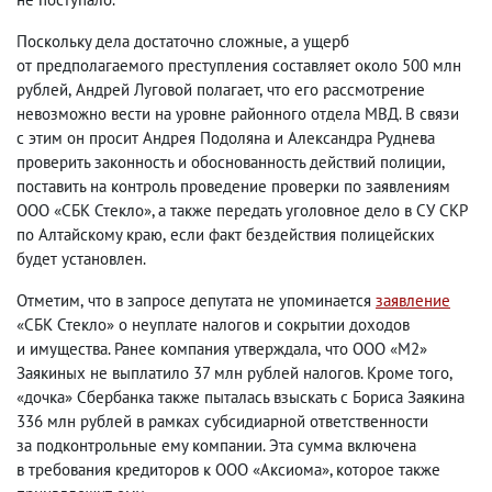
Поскольку дела достаточно сложные
,
а ущерб
от предполагаемого преступления составляет около 500 млн
рублей
,
Андрей Луговой полагает
,
что его рассмотрение
невозможно вести на уровне районного отдела МВД. В связи
с этим он просит Андрея Подоляна и Александра Руднева
проверить законность и обоснованность действий полиции
,
поставить на контроль проведение проверки по заявлениям
ООО «СБК Стекло», а также передать уголовное дело в СУ СКР
по Алтайскому краю
,
если факт бездействия полицейских
будет установлен.
Отметим
,
что в запросе депутата не упоминается
заявление
«СБК Стекло» о неуплате налогов и сокрытии доходов
и имущества. Ранее компания утверждала
,
что ООО «М2»
Заякиных не выплатило 37 млн рублей налогов. Кроме того
,
«дочка» Сбербанка также пыталась взыскать с Бориса Заякина
336 млн рублей в рамках субсидиарной ответственности
за подконтрольные ему компании. Эта сумма включена
в требования кредиторов к ООО «Аксиома», которое также