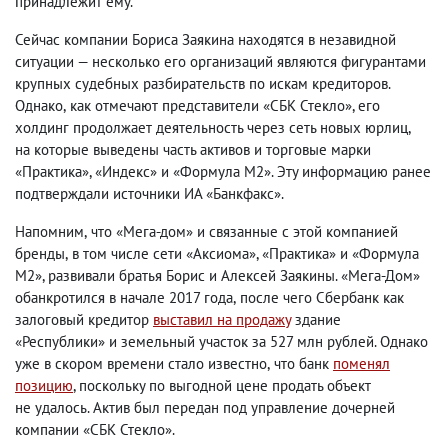
принадлежит ему.
Сейчас компании Бориса Заякина находятся в незавидной
ситуации — несколько его организаций являются фигурантами
крупных судебных разбирательств по искам кредиторов.
Однако
,
как отмечают представители «СБК Стекло», его
холдинг продолжает деятельность через сеть новых юрлиц
,
на которые выведены часть активов и торговые марки
«Практика», «Индекс» и «Формула М2». Эту информацию ранее
подтверждали источники ИА «Банкфакс».
Напомним
,
что «Мега-дом» и связанные с этой компанией
бренды
,
в том числе сети «Аксиома», «Практика» и «Формула
М2», развивали братья Борис и Алексей Заякины. «Мега-Дом»
обанкротился в начале 2017 года
,
после чего Сбербанк как
залоговый кредитор
выставил на продажу
здание
«Республики» и земельный участок за 527 млн рублей. Однако
уже в скором времени стало известно
,
что банк
поменял
позицию
, поскольку по выгодной цене продать объект
не удалось. Актив был передан под управление дочерней
компании «СБК Стекло».