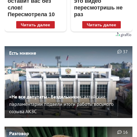
оставит вас без
это видео
слов!
пересмотришь не
Пересмотрела 10
раз
раз
Читать далее
Читать далее
37
Есть мнение
«Не все депутаты - бездельники»:
алтайские
парламентарии подвели итоги работы восьмого
созыва АКЗС
16
Разговор