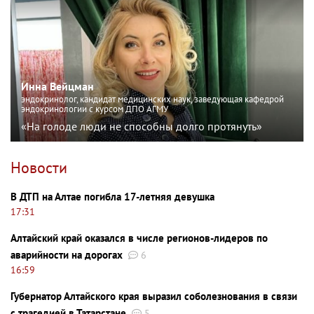
Инна Вейцман
эндокринолог, кандидат медицинских наук, заведующая кафедрой
эндокринологии с курсом ДПО АГМУ
«На голоде люди не способны долго протянуть»
Новости
В ДТП на Алтае погибла 17-летняя девушка
17:31
Алтайский край оказался в числе регионов-лидеров по
аварийности на дорогах
6
16:59
Губернатор Алтайского края выразил соболезнования в связи
с трагедией в Татарстане
5