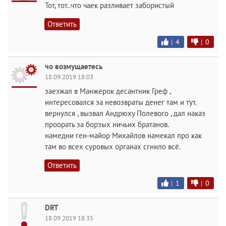
Тот, тот..что чаек разливает забористый
Ответить
|
4
|
0
чо возмущаетесь
18.09.2019 18:03
заезжал в Манжерок десантник Греф ,
интересовался за невозвраты денег там и тут.
вернулся , вызвал Андрюху Полевого , дал наказ
проорать за борзых ничьих братанов.
намедни ген-майор Михайлов намекал про как
там во всех суровых органах сгнило всё.
Ответить
|
1
|
0
DRT
18.09.2019 18:35