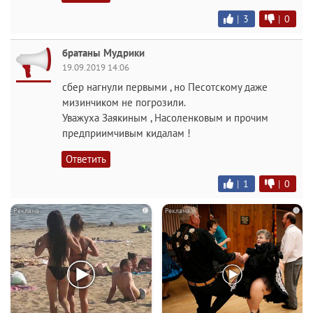
|
3
|
0
братаны Мудрики
19.09.2019 14:06
сбер нагнули первыми , но Песотскому даже
мизинчиком не погрозили.
Уважуха Заякиным , Насоленковым и прочим
предприимчивым кидалам !
Ответить
|
1
|
0
i
i