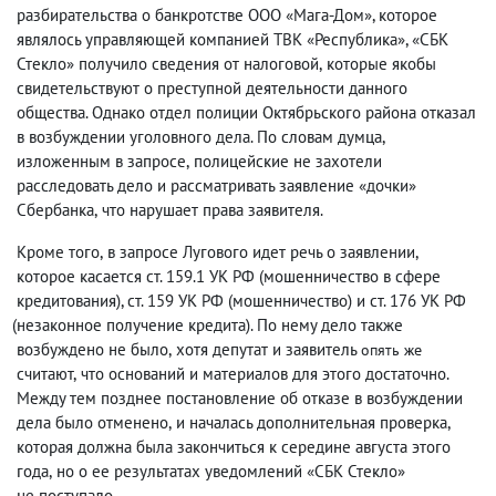
разбирательства о банкротстве ООО «Мага-Дом», которое
являлось управляющей компанией ТВК «Республика», «СБК
Стекло» получило сведения от налоговой
,
которые якобы
свидетельствуют о преступной деятельности данного
общества. Однако отдел полиции Октябрьского района отказал
в возбуждении уголовного дела. По словам думца
,
изложенным в запросе
,
полицейские не захотели
расследовать дело и рассматривать заявление «дочки»
Сбербанка
,
что нарушает права заявителя.
Кроме того
,
в запросе Лугового идет речь о заявлении
,
которое касается ст. 159.1 УК РФ
(
мошенничество в сфере
кредитования), ст. 159 УК РФ
(
мошенничество) и ст. 176 УК РФ
(
незаконное получение кредита). По нему дело также
возбуждено не было
,
хотя депутат и заявитель
опять же
считают
,
что оснований и материалов для этого достаточно.
Между тем позднее постановление об отказе в возбуждении
дела было отменено
,
и началась дополнительная проверка
,
которая должна была закончиться к середине августа этого
года
,
но о ее результатах уведомлений «СБК Стекло»
не поступало.