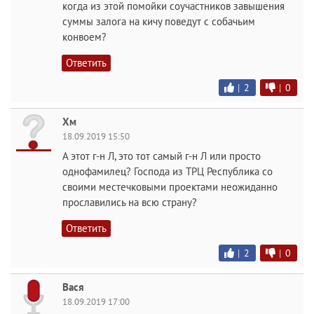
когда из этой помойки соучастников завышения
суммы залога на кичу поведут с собачьим
конвоем?
Ответить
|
2
|
0
Хм
18.09.2019 15:50
А этот г-н Л, это тот самый г-н Л или просто
однофамилец? Господа из ТРЦ Республика со
своими местечковыми проектами неожиданно
прославились на всю страну?
Ответить
|
2
|
0
Вася
18.09.2019 17:00