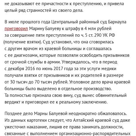
не доказывают ее причастности к преступлению
,
и привела
целый ряд странностей из своего дела.
В июле прошлого года Центральный районный суд Барнаула
приговорил
Марину Балуеву к штрафу в 4 млн рублей
за совершение пяти преступлений по ч. 5 ст. 290 УК РФ
(
получение взятки). Суд установил
,
что она сговорилась
с другим врачом из краевой больницы и соглашалась
с ее диагнозами
,
которые позволяли освободить призывников
от срочной службы в армии. Утверждалось
,
что в период
с декабря 2016 по июнь 2017 года за эти услуги медики
получали взятки от призывников и их родителей в размере
от 30 тысяч до 70 тысяч рублей. Уголовное дело врача краевой
больницы было выделено в отдельное производство.
Та полностью признала свою вину
,
суд вынес обвинительный
вердикт и приговорил ее к реальному заключению.
Позднее дело Марны Балуевой неоднократно обжаловалось.
Из данных картотеки следует
,
что Алтайский краевой суд даже
ужесточил наказание
,
лишив ее права занимать должности
,
связанные с выполнением организационно-распорядительных