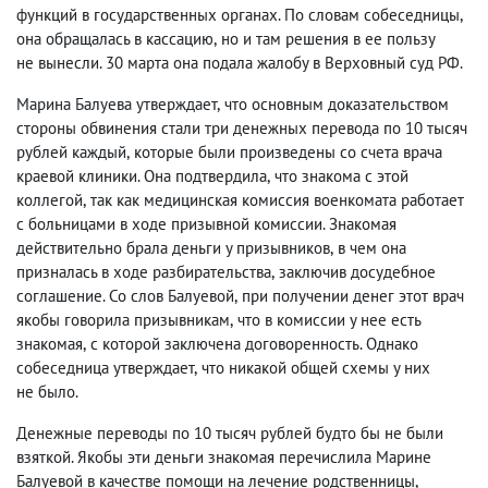
функций в государственных органах. По словам собеседницы
,
она обращалась в кассацию
,
но и там решения в ее пользу
не вынесли. 30 марта она подала жалобу в Верховный суд РФ.
Марина Балуева утверждает
,
что основным доказательством
стороны обвинения стали три денежных перевода по 10 тысяч
рублей каждый
,
которые были произведены со счета врача
краевой клиники. Она подтвердила
,
что знакома с этой
коллегой
,
так как медицинская комиссия военкомата работает
с больницами в ходе призывной комиссии. Знакомая
действительно брала деньги у призывников
,
в чем она
призналась в ходе разбирательства
,
заключив досудебное
соглашение. Со слов Балуевой
,
при получении денег этот врач
якобы говорила призывникам
,
что в комиссии у нее есть
знакомая
,
с которой заключена договоренность. Однако
собеседница утверждает
,
что никакой общей схемы у них
не было.
Денежные переводы по 10 тысяч рублей будто бы не были
взяткой. Якобы эти деньги знакомая перечислила Марине
Балуевой в качестве помощи на лечение родственницы
,