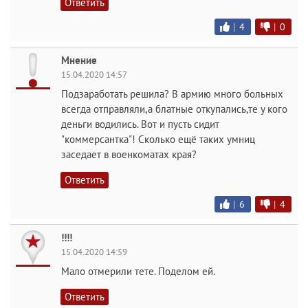
Ответить
|
4
|
0
Мнение
15.04.2020 14:57
Подзаработать решила? В армию много больных
всегда отправляли,а блатные откупались,те у кого
деньги водились. Вот и пусть сидит
"коммерсантка"! Сколько ещё таких умниц
заседает в военкоматах края?
Ответить
|
6
|
4
!!!!
15.04.2020 14:59
Мало отмерили тете. Поделом ей.
Ответить