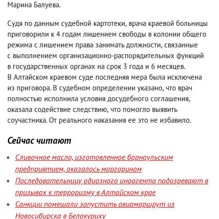
Марина Балуева.
Судя по данным судебной картотеки
,
врача краевой больницы
приговорили к 4 годам лишением свободы в колонии общего
режима с лишением права занимать должности
,
связанные
с выполнением организационно-распорядительных функций
в государственных органах на срок 3 года и 6 месяцев.
В Алтайском краевом суде последняя мера была исключена
из приговора. В судебном определении указано
,
что врач
полностью исполнила условия досудебного соглашения
,
оказала содействие следствию
,
что помогло выявить
соучастника. От реального наказания ее это не избавило.
Сейчас читают
Сливочное масло, изготовленное барнаульским
предприятием, оказалось маргарином
Последовательницу одиозного иноагента подозревают в
призывах к терроризму в Алтайском крае
Санкции помешали запустить авиамаршрут из
Новосибирска в Белокуриху