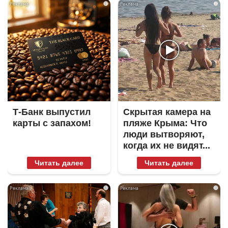
i
i
Т-Банк выпустил
Скрытая камера на
карты с запахом!
пляже Крыма: Что
люди вытворяют,
когда их не видят...
Читать далее
Читать далее
i
i