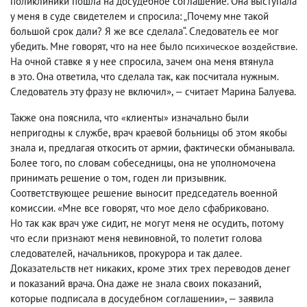
поликлиники пошла на досудебное соглашение. Она выступала
у меня в суде свидетелем и спросила: „Почему мне такой
большой срок дали? Я же все сделала“. Следователь ее мог
убедить. Мне говорят
,
что на нее было
.
психическое воздействие
На очной ставке я у нее спросила
,
зачем она меня втянула
в это. Она ответила
,
что сделала так
,
как посчитала нужным.
Следователь эту фразу не включил», — считает Марина Балуева.
Также она пояснила
,
что
клиенты
изначально были
«
»
непригодны к службе
,
врач краевой больницы об этом якобы
знала и
,
предлагая откосить от армии
,
фактически обманывала.
Более того
,
по словам собеседницы
,
она не уполномочена
принимать решение о том
,
годен ли призывник.
Соответствующее решение выносит председатель военной
комиссии. «Мне все говорят
,
что мое дело сфабриковано.
Но так как врач уже сидит
,
не могут меня не осудить
,
потому
что если признают меня невиновной
,
то полетит голова
следователей
,
начальников
,
прокурора и так далее.
Доказательств нет никаких
,
кроме этих трех переводов денег
и показаний врача. Она даже не знала своих показаний
,
которые подписала в досудебном соглашении», — заявила