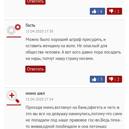
Ответить
|
6
|
1
Гость
15.04.2020 17:38
Можно было хороший штраф присудить, и
оставить женщину на воле. Не опасный для
общества человек. А вот кого давно пора посадить
на нары, топчут нашу страну ногами.
Ответить
|
3
|
2
мимо шел
15.04.2020 17:54
Проходя мимо,взглянул на банк,офигеть и чего ж
это вы все на девушку накинулись,потому что сами
не попадали под наше правовое гос-во.Ведь тема-
то живая,одной пообещали и она легонько