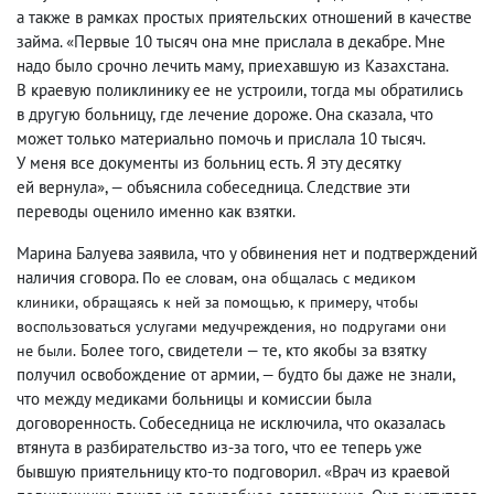
а также в рамках простых приятельских отношений в качестве
займа. «Первые 10 тысяч она мне прислала в декабре. Мне
надо было срочно лечить маму
,
приехавшую из Казахстана.
В краевую поликлинику ее не устроили
,
тогда мы обратились
в другую больницу
,
где лечение дороже. Она сказала
,
что
может только материально помочь и прислала 10 тысяч.
У меня все документы из больниц есть. Я эту десятку
ей вернула», — объяснила собеседница. Следствие эти
переводы оценило именно как взятки.
Марина Балуева заявила
,
что у обвинения нет и подтверждений
наличия сговора.
По ее словам
,
она общалась с медиком
клиники
,
обращаясь к ней за помощью
,
к примеру
,
чтобы
воспользоваться услугами медучреждения
,
но подругами они
Более того
,
свидетели — те
,
кто якобы за взятку
не были.
получил освобождение от армии, — будто бы даже не знали
,
что между медиками больницы и комиссии была
договоренность. Собеседница не исключила
,
что оказалась
втянута в разбирательство из-за того
,
что ее теперь уже
бывшую приятельницу кто-то подговорил. «Врач из краевой