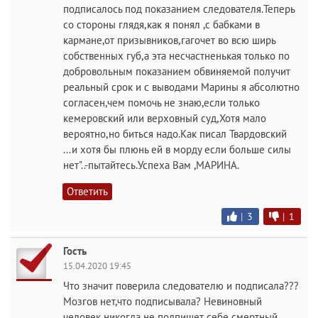
подписалось под показанием следователя.Теперь
со стороны глядя,как я понял ,с бабками в
кармане,от призывников,гагочет во всю ширь
собственных губ,а эта несчастненькая только по
добровольным показанием обвиняемой получит
реальный срок и с выводами Марины я абсолютно
согласен,чем помочь не знаю,если только
кемеровский или верховный суд,Хотя мало
вероятно,но биться надо.Как писал Твардовский
...и хотя бы плюнь ей в морду если больше силы
нет"..-пытайтесь.Успеха Вам ,МАРИНА.
Ответить
|
3
|
1
Гость
15.04.2020 19:45
Что значит поверила следователю и подписала???
Мозгов нет,что подписывала? Невиновный
человек никогда не подпишет себе смертный