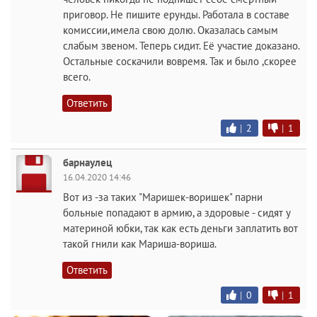
приговор. Не пишите ерунды. Работала в составе
комиссии,имела свою долю. Оказалась самым
слабым звеном. Теперь сидит. Её участие доказано.
Остальные соскачили вовремя. Так и было ,скорее
всего.
Ответить
|
2
|
1
барнаулец
16.04.2020 14:46
Вот из -за таких "Маришек-воришек" парни
больные попадают в армию, а здоровые - сидят у
материной юбки, так как есть деньги заплатить вот
такой гнили как Мариша-вориша.
Ответить
|
0
|
1