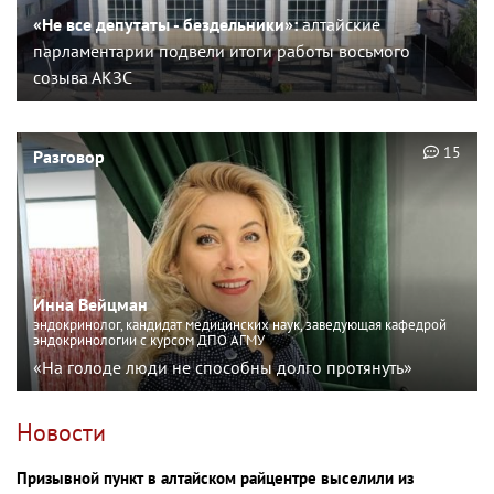
«Не все депутаты - бездельники»:
алтайские
парламентарии подвели итоги работы восьмого
созыва АКЗС
15
Разговор
Инна Вейцман
эндокринолог, кандидат медицинских наук, заведующая кафедрой
эндокринологии с курсом ДПО АГМУ
«На голоде люди не способны долго протянуть»
Новости
Призывной пункт в алтайском райцентре выселили из