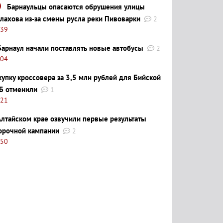
Барнаульцы опасаются обрушения улицы
лахова из-за смены русла реки Пивоварки
2
:39
Барнаул начали поставлять новые автобусы
2
:04
купку кроссовера за 3,5 млн рублей для Бийской
Б отменили
1
:21
Алтайском крае озвучили первые результаты
орочной кампании
2
:50