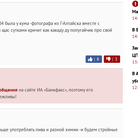
Ма
14
4 была у кума -фотографа из Г-Алтайска вместе с
В 
 щас сутками кричит как какаду ду попугайчик про свой
14
За
ЦГ
|
8
|
3
13
В 
уб
12
 общения
на сайте ИА «Банкфакс», поэтому его
вежливы!
ньше употреблять пива и разной химии -и будем стройные