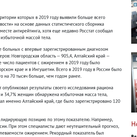
рритории которых в 2019 году выявили больше всего
вости» на основе данных статистического сборника
 месте антирейтинга
,
хотя еще недавно Росстат сообщал
 избыточной массой тела.
ле больных с впервые зарегистрированным диагнозом
еров: Новгородская область — 905,4
,
Алтайский край —
е число пациентов с ожирением в 2019 году было
рском крае и в Ингушетии. Всего в 2019 году в России было
то на 70 тысяч больше
,
чем годом ранее.
ат опубликовал результаты своего исследования рациона
н и 34,7% женщин обнаружена избыточная масса тела
,
ал именно Алтайский край
,
где было зарегистрировано 120
т лидирующую позицию по этому показателю. Например
,
Н
сии. При этом специалисты дают неутешительный прогноз
,
олеваемости ожирением. Рекордный показатель был
Вл