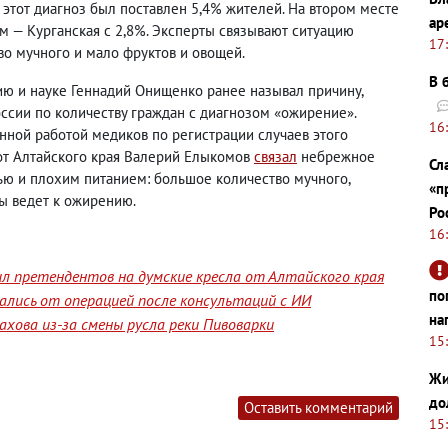
а этот диагноз был поставлен 5,4% жителей. На втором месте
ар
ем — Курганская с 2,8%. Эксперты связывают ситуацию
17
о мучного и мало фруктов и овощей.
В 
ию и науке Геннадий Онищенко ранее называл причину
,
оссии по количеству граждан с диагнозом «ожирение».
16
енной работой медиков по регистрации случаев этого
 от Алтайского края Валерий Елыкомов
связал
небрежное
Сл
ью и плохим питанием: большое количество мучного
,
«п
ы ведет к ожирению.
Ро
16
л претендентов на думские кресла от Алтайского края
по
лись от операцией после консультаций с ИИ
на
хова из-за смены русла реки Пивоварки
15
Жи
до
Оставить комментарий
15