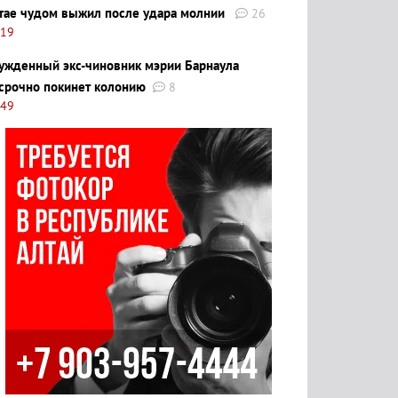
тае чудом выжил после удара молнии
26
:19
ужденный экс-чиновник мэрии Барнаула
срочно покинет колонию
8
:49