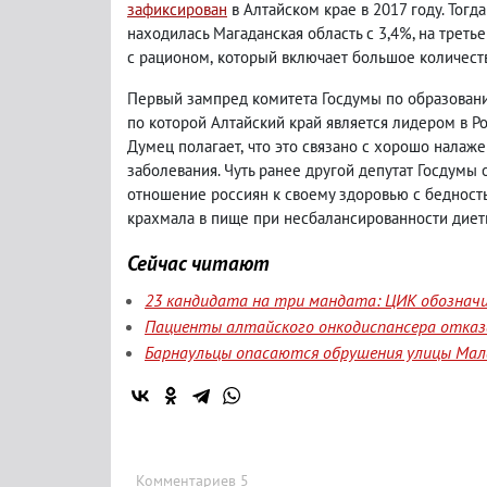
зафиксирован
в Алтайском крае в 2017 году. Тогд
находилась Магаданская область с 3,4%, на треть
с рационом
,
который включает большое количеств
Первый зампред комитета Госдумы по образован
по которой Алтайский край является лидером в Р
Думец полагает
,
что это связано с хорошо налаж
заболевания. Чуть ранее другой депутат Госдумы
отношение россиян к своему здоровью с бедност
крахмала в пище при несбалансированности диет
Сейчас читают
23 кандидата на три мандата: ЦИК обозначи
Пациенты алтайского онкодиспансера отказа
Барнаульцы опасаются обрушения улицы Мала
Комментариев 5