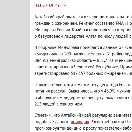
03.07.2020 16:54
Алтайский край оказался в числе регионов
,
на те
граждан с ожирением. Рейтинг составило РИА «Но
Минздрава России. Край расположился на втором
о безусловном лидерстве Алтая по числу людей с
В сборнике Минздрава приводятся данные о чис
на 100 тысяч населения. В тройке лид
«ожирение»
884,9
,
Ленинградская область — 851,7. Наименьше
зарегистрировано в Чеченской Республике
,
Примо
зарегистрировано 517 357 больных ожирением
,
ч
Примечательно
,
что в марте текущего года Росст
питания россиян. Выяснилось
,
что у 46,9% мужчи
и абсолютным лидером по числу тучных людей ст
213 людей с ожирением.
Отметим
,
что Алтайский край регулярно занимае
подобные данные
приводил
Роспотребнадзор Рос
прогнозируя тенденцию к росту показателей заб