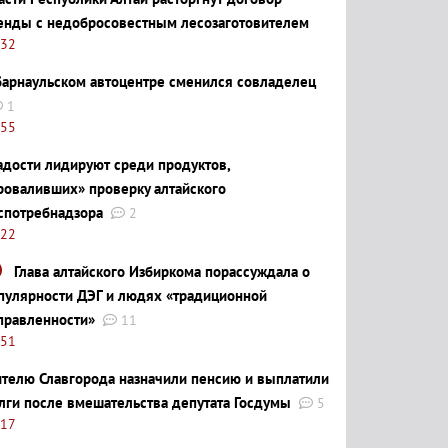
енды с недобросовестным лесозаготовителем
:32
барнаульском автоцентре сменился совладелец
1
:55
адости лидируют среди продуктов,
роваливших» проверку алтайского
спотребнадзора
2
:22
Глава алтайского Избиркома порассуждала о
пулярности ДЭГ и людях «традиционной
правленности»
11
:51
телю Славгорода назначили пенсию и выплатили
лги после вмешательства депутата Госдумы
5
:17