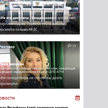
«Не все депутаты - бездельники»:
алтайские
парламентарии подвели итоги работы
восьмого созыва АКЗС
15
Разговор
Инна Вейцман
эндокринолог, кандидат медицинских наук, заведующая
кафедрой эндокринологии с курсом ДПО АГМУ
«На голоде люди не способны долго
протянуть»
овости
асти Республики Алтай расторгнут договор