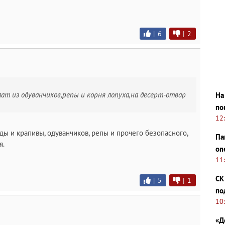
|
6
|
2
алат из одуванчиков,репы и корня лопуха,на десерт-отвар
На
по
12
ды и крапивы, одуванчиков, репы и прочего безопасного,
Па
я.
оп
11
СК
|
5
|
1
по
10
«Д