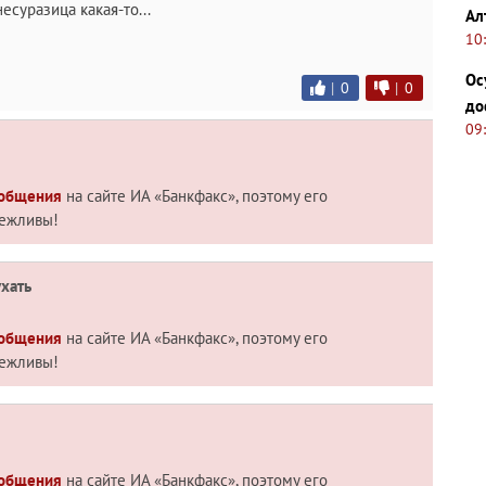
есуразица какая-то...
Ал
10
Ос
|
0
|
0
до
09
 общения
на сайте ИА «Банкфакс», поэтому его
вежливы!
хать
 общения
на сайте ИА «Банкфакс», поэтому его
вежливы!
 общения
на сайте ИА «Банкфакс», поэтому его