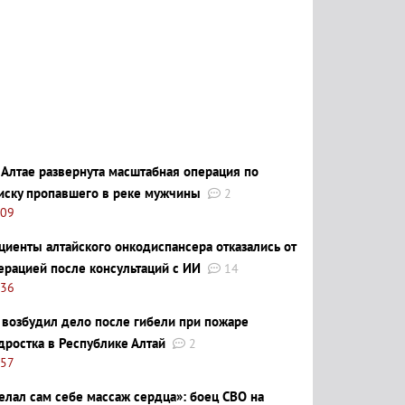
 Алтае развернута масштабная операция по
иску пропавшего в реке мужчины
2
:09
циенты алтайского онкодиспансера отказались от
ерацией после консультаций с ИИ
14
:36
 возбудил дело после гибели при пожаре
дростка в Республике Алтай
2
:57
елал сам себе массаж сердца»: боец СВО на