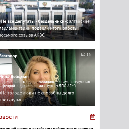
«Не все депутаты - бездельники»:
алтайские
парламентарии подвели итоги работы
восьмого созыва АКЗС
15
Разговор
Инна Вейцман
эндокринолог, кандидат медицинских наук, заведующая
кафедрой эндокринологии с курсом ДПО АГМУ
«На голоде люди не способны долго
протянуть»
овости
изывной пункт в алтайском райцентре выселили