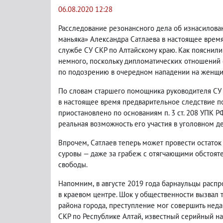
06.08.2020 12:28
Расследование резонансного дела об изнасилова
маньяка» Александра Сатлаева в настоящее время
службе СУ СКР по Алтайскому краю. Как пояснили
немного
,
поскольку дипломатических отношений 
по подозрению в очередном нападении на женщи
По словам старшего помощника руководителя СУ
в настоящее время предварительное следствие п
приостановлено по основаниям п. 3 ст. 208 УПК 
реальная возможность его участия в уголовном де
Впрочем
,
Сатлаев теперь может провести остаток
суровы — даже за грабеж с отягчающими обстоят
свободы.
Напомним
,
в августе 2019 года барнаульцы расп
в краевом центре. Шок у общественности вызвал т
района города
,
преступление мог совершить неда
СКР по Республике Алтай
,
известный серийный н