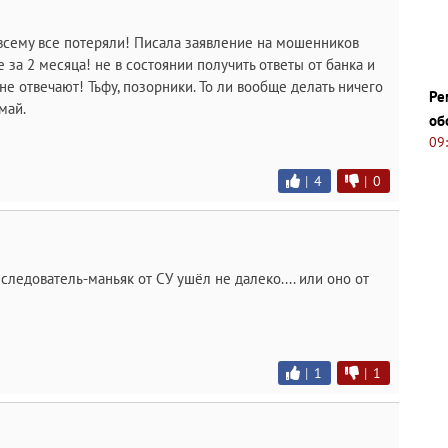
 всему все потеряли! Писала заявление на мошенников
е за 2 месяца! не в состоянии получить ответы от банка и
не отвечают! Тьфу, позорники. То ли вообще делать ничего
Ре
май.
об
09
|
4
|
0
следователь-маньяк от СУ ушёл не далеко.... или оно от
|
1
|
1