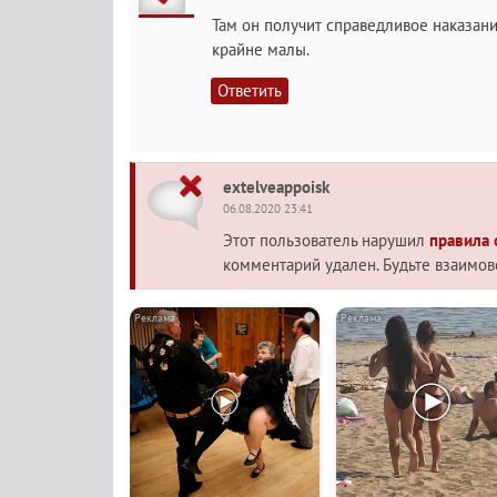
Там он получит справедливое наказание
крайне малы.
Ответить
extelveappoisk
06.08.2020 23:41
Этот пользователь нарушил
правила
комментарий удален. Будьте взаимо
i