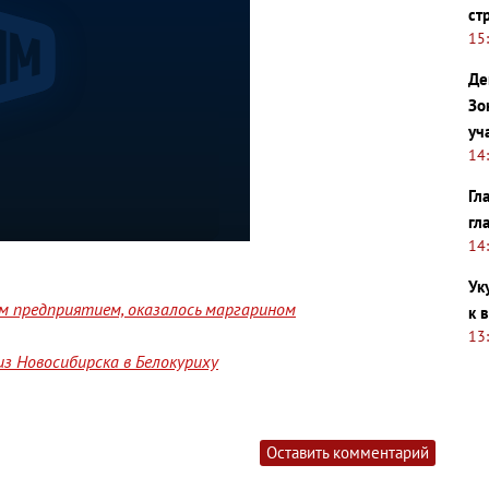
ст
15
Де
Зо
уч
14
Гл
гл
14
Ук
им предприятием, оказалось маргарином
к 
13
з Новосибирска в Белокуриху
Оставить комментарий