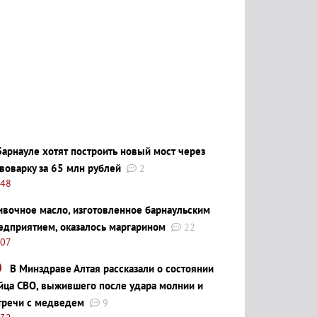
Барнауле хотят построить новый мост через
воварку за 65 млн рублей
2
:48
ивочное масло, изготовленное барнаульским
едприятием, оказалось маргарином
22
:07
В Минздраве Алтая рассказали о состоянии
йца СВО, выжившего после удара молнии и
тречи с медведем
9