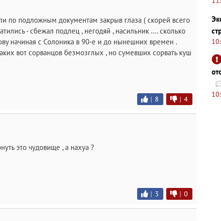
11
Эк
ли по подложным документам закрыв глаза ( скорей всего
ст
атились - сбежал подлец , негодяй , насильник .... сколько
10
ову начиная с Солоника в 90-е и до нынешних времен .
таких вот сорванцов безмозглых , но сумевших сорвать куш
от
10
|
8
|
4
нуть это чудовище , а нахуа ?
|
3
|
0