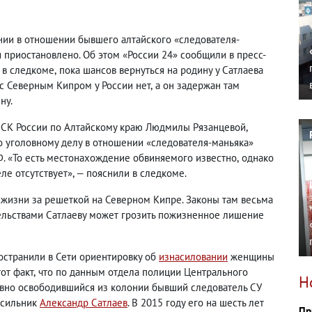
нии в отношении бывшего алтайского «следователя-
 приостановлено. Об этом «России 24» сообщили в пресс-
 в следкоме
,
пока шансов вернуться на родину у Сатлаева
с Северным Кипром у России нет
,
а он задержан там
ну.
 СК России по Алтайскому краю Людмилы Рязанцевой
,
о уголовному делу в отношении «следователя-маньяка»
РФ. «То есть местонахождение обвиняемого известно
,
однако
ле отсутствует», — пояснили в следкоме.
 жизни за решеткой на Северном Кипре. Законы там весьма
ельствами Сатлаеву может грозить пожизненное лишение
ространили в Сети ориентировку об
изнасиловании
женщины
от факт
,
что по данным отдела полиции Центрального
Н
вно освободившийся из колонии бывший следователь СУ
асильник
Александр Сатлаев
. В 2015 году его на шесть лет
Пр