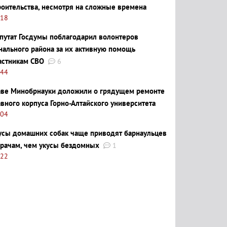
роительства, несмотря на сложные времена
:18
путат Госдумы поблагодарил волонтеров
нального района за их активную помощь
астникам СВО
6
:44
аве Минобрнауки доложили о грядущем ремонте
авного корпуса Горно-Алтайского университета
:04
усы домашних собак чаще приводят барнаульцев
врачам, чем укусы бездомных
1
:22