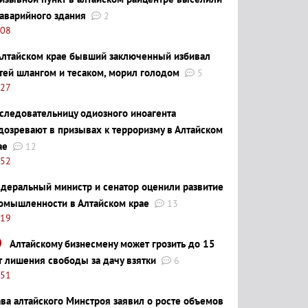
 аварийного здания
2
:08
Алтайском крае бывший заключенный избивал
тей шлангом и тесаком, морил голодом
5
:27
следовательницу одиозного иноагента
дозревают в призывах к терроризму в Алтайском
ае
12
:52
деральный министр и сенатор оценили развитие
омышленности в Алтайском крае
13
:19
Алтайскому бизнесмену может грозить до 15
т лишения свободы за дачу взятки
6
:51
ава алтайского Минстроя заявил о росте объемов