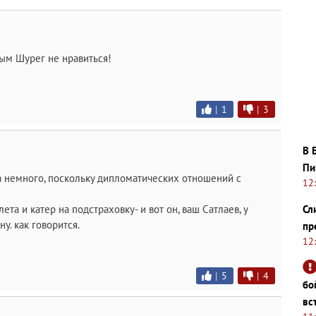
ым Шурег не нравиться!
|
1
|
3
В 
Пи
а немного, поскольку дипломатических отношений с
12
Сл
ета и катер на подстраховку- и вот он, ваш Сатлаев, у
у. как говорится.
пр
12
|
5
|
4
бо
вс