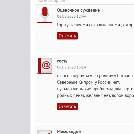
Комментариев 7
Оценочное суждение
06.08.2020 12:44
Горжусь своими согражданнеми ,котор
Ответить
гость
06.08.2020 13:14
шансов вернуться на родину у Сатлаев
Северным Кипром у России нет,
ну надо же. какие проблемы. два вертол
родных пенат. желания нет. ворон ворон
Ответить
Мимоходом