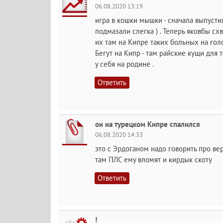
06.08.2020 13:19
игра в кошки мышки - сначала выпусти
подмазали слегка ) . Теперь яковбы схв
их там на Кипре таких больных на гол
Бегут на Кипр - там райские кущи для 
у себя на родине .
Ответить
он на турецком Кипре спалился
06.08.2020 14:33
это с Эрдоганом надо говорить про вер
там ПЛС ему вломят и кирдык скоту
Ответить
!