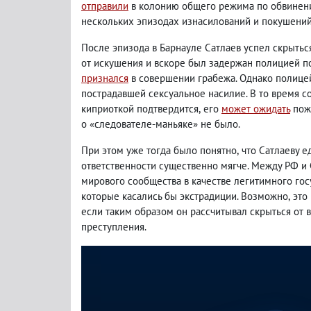
отправили
в колонию общего режима по обвинен
нескольких эпизодах изнасилований и покушений
После эпизода в Барнауле Сатлаев успел скрытьс
от искушения и вскоре был задержан полицией п
признался
в совершении грабежа. Однако полице
пострадавшей сексуальное насилие. В то время 
киприоткой подтвердится
,
его
может ожидать
пож
о «следователе-маньяке» не было.
При этом уже тогда было понятно
,
что Сатлаеву е
ответственности существенно мягче. Между РФ 
мирового сообщества в качестве легитимного гос
которые касались бы экстрадиции. Возможно
,
это
если таким образом он рассчитывал скрыться от
преступления.