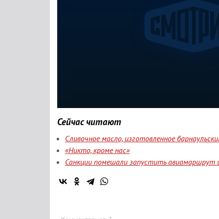
Сейчас читают
Сливочное масло, изготовленное барнаульск
«Никто, кроме нас»
Санкции помешали запустить авиамаршрут и