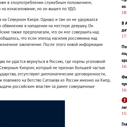
иям в злоупотреблении служебным положением
,
из
 на изнасилование
,
но он вышел по УДО.
18
я на Северном Кипре. Однако и там он не удержался
В 
о обвинению в нападении на местную девушку. Он
де
йские также предполагали
,
что он мог совершить над
17
сообщалось
,
что если эпизод насилия россиянина над
изненное заключение. После этого новой информации
По
по
кр
два ли удастся вернуться в Россию
,
где нормы уголовной
16
и Северным Кипром
,
который не признан большей частью
ударства
,
отсутствуют дипломатические договоренности
,
Фе
 и повлияло на бегство Сатлаева из России именно на Кипр
,
пр
 выдачи российским властям за ранее совершенные
16
ле
15
Гл