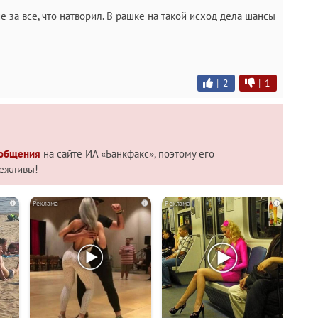
 за всё, что натворил. В рашке на такой исход дела шансы
|
2
|
1
 общения
на сайте ИА «Банкфакс», поэтому его
вежливы!
i
i
i