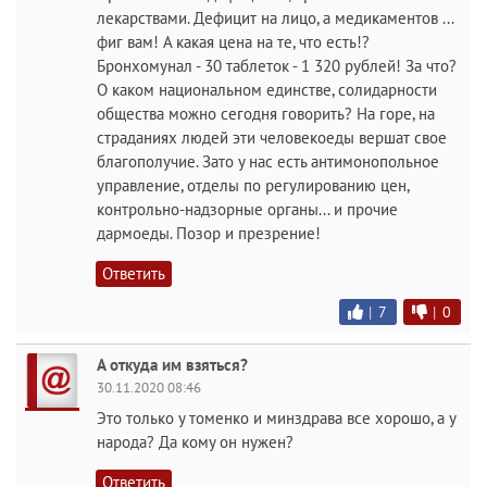
лекарствами. Дефицит на лицо, а медикаментов ...
фиг вам! А какая цена на те, что есть!?
Бронхомунал - 30 таблеток - 1 320 рублей! За что?
О каком национальном единстве, солидарности
общества можно сегодня говорить? На горе, на
страданиях людей эти человекоеды вершат свое
благополучие. Зато у нас есть антимонопольное
управление, отделы по регулированию цен,
контрольно-надзорные органы... и прочие
дармоеды. Позор и презрение!
Ответить
|
7
|
0
А откуда им взяться?
30.11.2020 08:46
Это только у томенко и минздрава все хорошо, а у
народа? Да кому он нужен?
Ответить