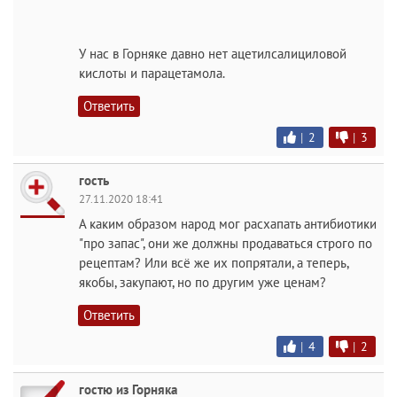
У нас в Горняке давно нет ацетилсалициловой
кислоты и парацетамола.
Ответить
|
2
|
3
гость
27.11.2020 18:41
А каким образом народ мог расхапать антибиотики
"про запас", они же должны продаваться строго по
рецептам? Или всё же их попрятали, а теперь,
якобы, закупают, но по другим уже ценам?
Ответить
|
4
|
2
гостю из Горняка