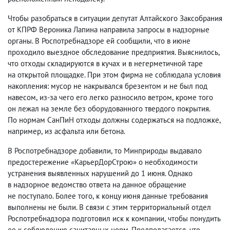
Чтобы разобраться в ситуации депутат Алтайского Заксобрания
от КПРФ Вероника Лапина направила запросы в надзорные
органы. В Роспотребнадзоре ей сообщили
,
что в июне
проходило выездное обследование предприятия. Выяснилось
,
что отходы складируются в кучах и в негерметичной таре
на открытой площадке. При этом фирма не соблюдала условия
накопления: мусор не накрывался брезентом и не был под
навесом
,
из-за чего его легко разносило ветром
,
кроме того
он лежал на земле без оборудованного твердого покрытия.
По нормам СанПиН отходы должны содержаться на подложке
,
например
,
из асфальта или бетона.
В Роспотребнадзоре добавили
,
то Минприроды выдавало
предостережение «КарьерДорСтрою» о необходимости
устранения выявленных нарушений до 1 июня. Однако
в надзорное ведомство ответа на данное обращение
не поступало. Более того
,
к концу июня данные требования
выполнены не были. В связи с этим территориальный отдел
Роспотребнадзора подготовил иск к компании
,
чтобы понудить
ее к соблюдению санитарных норм. Предполагается
,
что