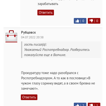
зарабатывать
Ответить
|
0
|
0
Рубцовск
04.07.2022 20:38
гость писал(а):
Уважаемый Роспотребнадзор. Разберитесь
пожалуйста еще в Волчихе.
Прокуратуру тоже надо разобрался с
Роспотребнадзором. А то как в пословице:«В
чужом глазу соринку видят, а в своем бревна не
замечают».
Ответить
|
2
|
1