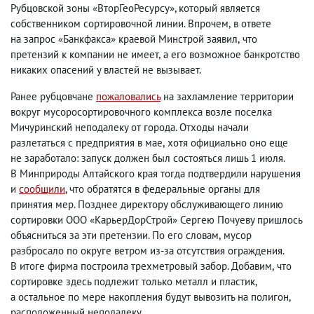
Рубцовской зоны «ВторГеоРесурсу», который является
собственником сортировочной линии. Впрочем
,
в ответе
на запрос «Банкфакса» краевой Минстрой заявил
,
что
претензий к компании не имеет
,
а его возможное банкротство
никаких опасений у властей не вызывает.
Ранее рубцовчане
пожаловались
на захламление территории
вокруг мусоросортировочного комплекса возле поселка
Мичуринский неподалеку от города. Отходы начали
разлетаться с предприятия в мае
,
хотя официально оно еще
не заработало: запуск должен был состояться лишь 1 июля.
В Минприроды Алтайского края тогда подтвердили нарушения
и
сообщили
, что обратятся в федеральные органы для
принятия мер. Позднее директору обслуживающего линию
сортировки ООО «КарьерДорСтрой» Сергею Почуеву пришлось
объясниться за эти претензии. По его словам
,
мусор
разбросало по округе ветром из-за отсутствия ограждения.
В итоге фирма построила трехметровый забор. Добавим
,
что
сортировке здесь подлежит только металл и пластик
,
а остальное по мере накопления будут вывозить на полигон
,
расположенный неподалеку.