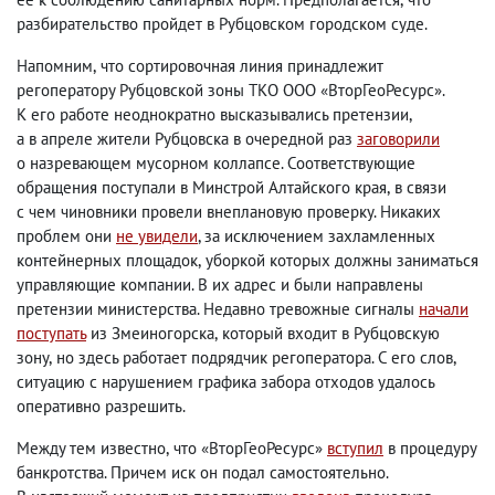
разбирательство пройдет в Рубцовском городском суде.
Напомним
,
что сортировочная линия принадлежит
регоператору Рубцовской зоны ТКО ООО «ВторГеоРесурс».
К его работе неоднократно высказывались претензии
,
а в апреле жители Рубцовска в очередной раз
заговорили
о назревающем мусорном коллапсе. Соответствующие
обращения поступали в Минстрой Алтайского края
,
в связи
с чем чиновники провели внеплановую проверку. Никаких
проблем они
не увидели
, за исключением захламленных
контейнерных площадок
,
уборкой которых должны заниматься
управляющие компании. В их адрес и были направлены
претензии министерства. Недавно тревожные сигналы
начали
поступать
из Змеиногорска
,
который входит в Рубцовскую
зону
,
но здесь работает подрядчик регоператора. С его слов
,
ситуацию с нарушением графика забора отходов удалось
оперативно разрешить.
Между тем известно
,
что «ВторГеоРесурс»
вступил
в процедуру
банкротства. Причем иск он подал самостоятельно.