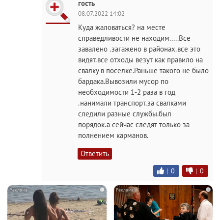
гость
08.07.2022 14:02
Куда жаловаться? на месте
справедливости не находим.....Все
завалено .загажено в районах.все это
видят.все отходы везут как правило на
свалку в поселке.Раньше такого не было
бардака.Вывозили мусор по
необходимости 1-2 раза в год
.нанимали транспорт.за свалками
следили разные службы.был
порядок.а сейчас следят только за
полнением карманов.
Ответить
|
0
|
0
i
i