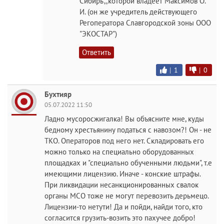
Сибирь",,которой владеет Максимов О.
И. (он же учредитель действующего
Регоператора Славгородской зоны ООО
"ЭКОСТАР")
Ответить
|
1
|
0
Бухтияр
05.07.2022 11:50
Ладно мусоросжигалка! Вы объясните мне, куды
бедному хрестьянину податься с навозом?! Он - не
ТКО. Операторов под него нет. Складировать его
можно только на специально оборудованных
площадках и "специально обученными людьми", т.е
имеющими лицензию. Иначе - конские штрафы.
При ликвидации несанкционированных свалок
органы МСО тоже не могут перевозить дерьмецо.
Лицензии-то нетути! Да и пойди, найди того, кто
согласится грузить-возить это пахучее добро!