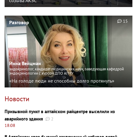
созыва АКЗС
15
Разговор
Инна Вейцман
эндокринолог, кандидат медицинских наук, заведующая кафедрой
эндокринологии с курсом ДПО АГМУ
«На голоде люди не способны долго протянуть»
Новости
Призывной пункт в алтайском райцентре выселили из
аварийного здания
2
18:08
В Алтайском крае бывший заключенный избивал детей