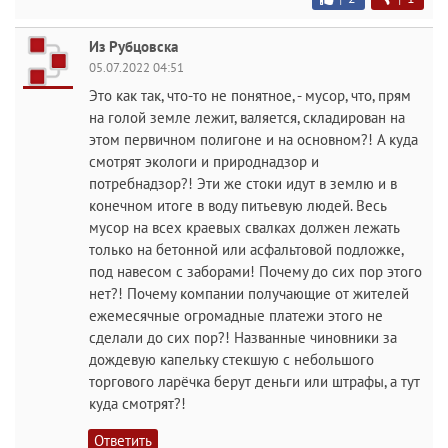
Из Рубцовска
05.07.2022 04:51
Это как так, что-то не понятное, - мусор, что, прям
на голой земле лежит, валяется, складирован на
этом первичном полигоне и на основном?! А куда
смотрят экологи и природнадзор и
потребнадзор?! Эти же стоки идут в землю и в
конечном итоге в воду питьевую людей. Весь
мусор на всех краевых свалках должен лежать
только на бетонной или асфальтовой подложке,
под навесом с заборами! Почему до сих пор этого
нет?! Почему компании получающие от жителей
ежемесячные огромадные платежи этого не
сделали до сих пор?! Названные чиновники за
дождевую капельку стекшую с небольшого
торгового ларёчка берут деньги или штрафы, а тут
куда смотрят?!
Ответить