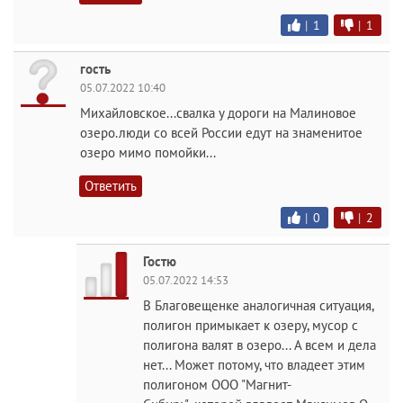
|
1
|
1
гость
05.07.2022 10:40
Михайловское...свалка у дороги на Малиновое
озеро.люди со всей России едут на знаменитое
озеро мимо помойки...
Ответить
|
0
|
2
Гостю
05.07.2022 14:53
В Благовещенке аналогичная ситуация,
полигон примыкает к озеру, мусор с
полигона валят в озеро... А всем и дела
нет... Может потому, что владеет этим
полигоном ООО "Магнит-