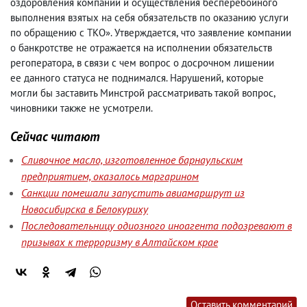
оздоровления компании и осуществления бесперебойного
выполнения взятых на себя обязательств по оказанию услуги
по обращению с ТКО».
Утверждается
,
что заявление компании
о банкротстве не отражается на исполнении обязательств
регоператора
,
в связи с чем вопрос о досрочном лишении
ее данного статуса не поднимался. Нарушений
,
которые
могли бы заставить Минстрой рассматривать такой вопрос
,
чиновники также не усмотрели.
Сейчас читают
Сливочное масло, изготовленное барнаульским
предприятием, оказалось маргарином
Санкции помешали запустить авиамаршрут из
Новосибирска в Белокуриху
Последовательницу одиозного иноагента подозревают в
призывах к терроризму в Алтайском крае
Оставить комментарий