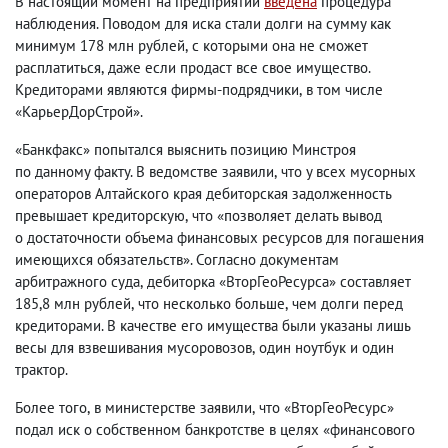
В настоящий момент на предприятии
введена
процедура
наблюдения. Поводом для иска стали долги на сумму как
минимум 178 млн рублей
,
с которыми она
не сможет
расплатиться
,
даже если продаст все свое имущество.
Кредиторами являются фирмы-подрядчики
,
в том числе
«КарьерДорСтрой».
«Банкфакс» попытался выяснить позицию Минстроя
по данному факту. В ведомстве заявили
,
что у всех мусорных
операторов Алтайского края дебиторская задолженность
превышает кредиторскую
,
что «позволяет делать вывод
о достаточности объема финансовых ресурсов для погашения
имеющихся обязательств». Согласно документам
арбитражного суда
,
дебиторка «ВторГеоРесурса» составляет
185,8 млн рублей
,
что несколько больше
,
чем долги перед
кредиторами. В качестве его имущества были указаны лишь
весы для взвешивания мусоровозов
,
один ноутбук и один
трактор.
Более того
,
в министерстве заявили
,
что «ВторГеоРесурс»
подал иск о собственном банкротстве в целях «финансового