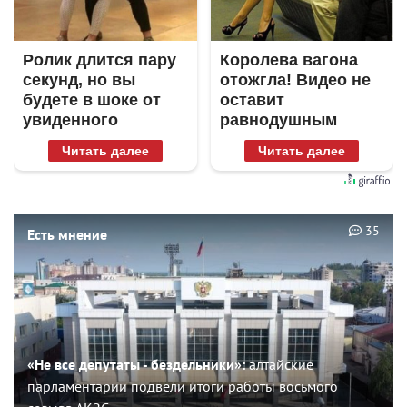
Ролик длится пару
Королева вагона
секунд, но вы
отожгла! Видео не
будете в шоке от
оставит
увиденного
равнодушным
Читать далее
Читать далее
35
Есть мнение
«Не все депутаты - бездельники»:
алтайские
парламентарии подвели итоги работы восьмого