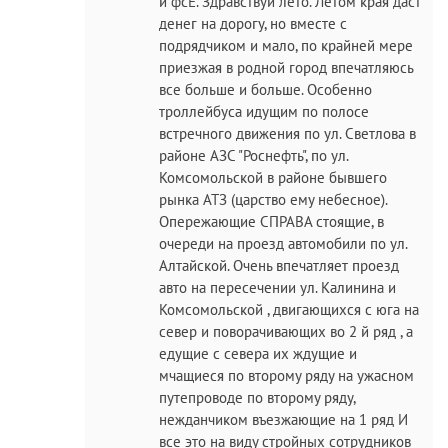
и фсЁ. Здравствуй лето. Летом края даст
денег на дорогу, но вместе с
подрядчиком и мало, по крайней мере
приезжая в родной город впечатляюсь
все больше и больше. Особенно
троллейбуса идущим по полосе
встречного движения по ул. Светлова в
районе АЗС "Роснефть", по ул.
Комсомольской в районе бывшего
рынка АТЗ (царство ему небесное).
Опережающие СПРАВА стоящие, в
очереди на проезд автомобили по ул.
Алтайской. Очень впечатляет проезд
авто на пересечении ул. Калинина и
Комсомольской , двигающихся с юга на
север и поворачивающих во 2 й ряд , а
едущие с севера их ждущие и
мчащиеся по второму ряду на ужасном
путепроводе по второму ряду,
нежданчиком въезжающие на 1 ряд И
все это на виду стройных сотрудников