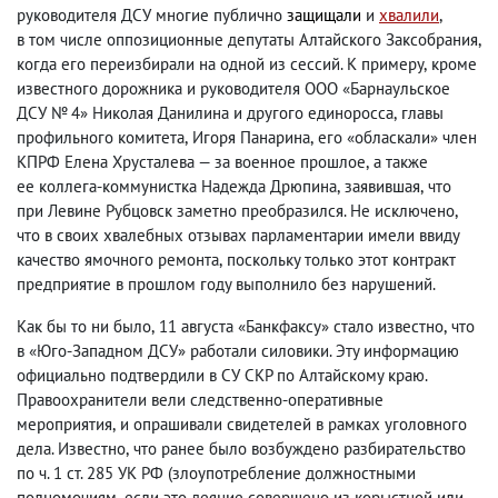
руководителя ДСУ многие публично
защищали
и
хвалили
,
в том числе оппозиционные депутаты Алтайского Заксобрания
,
когда его переизбирали на одной из сессий. К примеру
,
кроме
известного дорожника и руководителя ООО «Барнаульское
ДСУ № 4» Николая Данилина и другого единоросса
,
главы
профильного комитета
,
Игоря Панарина
,
его «обласкали» член
КПРФ Елена Хрусталева — за военное прошлое
,
а также
ее коллега-коммунистка Надежда Дрюпина
,
заявившая
,
что
при Левине Рубцовск заметно преобразился. Не исключено
,
что в своих хвалебных отзывах парламентарии имели ввиду
качество ямочного ремонта
,
поскольку только этот контракт
предприятие в прошлом году выполнило без нарушений.
Как бы то ни было
,
11 августа «Банкфаксу» стало известно
,
что
в «Юго-Западном ДСУ» работали силовики. Эту информацию
официально подтвердили в СУ СКР по Алтайскому краю.
Правоохранители вели следственно-оперативные
мероприятия
,
и опрашивали свидетелей в рамках уголовного
дела. Известно
,
что ранее было возбуждено разбирательство
по ч. 1 ст. 285 УК РФ
(
злоупотребление должностными
полномочиям
,
если это деяние совершено из корыстной или