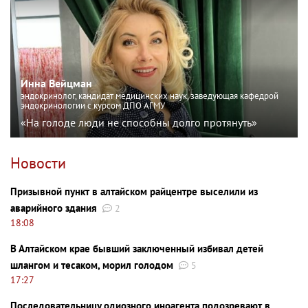
Инна Вейцман
эндокринолог, кандидат медицинских наук, заведующая кафедрой
эндокринологии с курсом ДПО АГМУ
«На голоде люди не способны долго протянуть»
Новости
Призывной пункт в алтайском райцентре выселили из
аварийного здания
2
18:08
В Алтайском крае бывший заключенный избивал детей
шлангом и тесаком, морил голодом
5
17:27
Последовательницу одиозного иноагента подозревают в