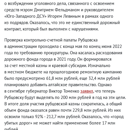
о возбуждении уголовного дела
,
связанного с освоением
средств мэром Дмитрием Фельдманом и руководителем
«Юго-Западного ДСУ» Игорем Левиным в рамках одного
из подрядов. Оказалось
,
что это не единственный дорожный
контракт
,
который был выполнен с нарушениями.
Проверка контрольно-счетной палаты Рубцовска
в администрации проходила с конца мая по конец июня 2022
года по требованию прокуратуры. Она касалась расходования
дорожного фонда города в 2021 году. Он формировался
за счет местной казны и краевой субсидии. Изначально
в местном бюджете на прошлогоднюю ремонтную кампанию
было предусмотрено 61,8 млн рублей
,
еще 32,4 млн рублей
планировало добавить алтайское правительство. Однако
в сентябре губернатор Виктор Томенко
заявил
, что теперь
Рубцовску будут выделять по 200 млн рублей в год на эти цели.
В итоге доля участия рубцовской казны сократилась
,
а общий
объем фонда оказался равен почти 229,8 млн рублей. Из них
освоили только 92% - 212,7 млн рублей. Оказалось
,
что
«
город
убитых дорог
»
не может найти применение более 17 млн
рублей.