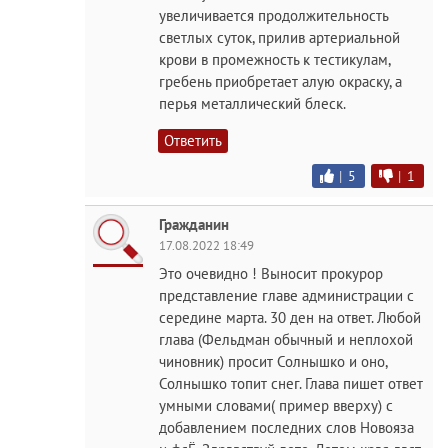
увеличивается продолжительность
светлых суток, прилив артериальной
крови в промежность к тестикулам,
гребень приобретает алую окраску, а
перья металлический блеск.
Ответить
|
5
|
1
Гражданин
17.08.2022 18:49
Это очевидно ! Выносит прокурор
представление главе администрации с
середине марта. 30 ден на ответ. Любой
глава (Фельдман обычный и неплохой
чиновник) просит Солнышко и оно,
Солнышко топит снег. Глава пишет ответ
умными словами( пример вверху) с
добавлением последних слов Новояза