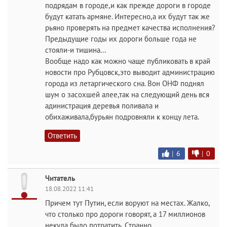
подрядам в городе,и как прежде дороги в городе
будут катать армяне. Интересно,а их будут так же
рьяно проверять на предмет качества исполнения?
Предыдущие годы их дороги больше года не
стояли-и тишина...
Вообще надо как можно чаще публиковать в край
новости про Рубцовск,это выводит администрацию
города из летаргического сна. Вон ОНФ поднял
шум о засохшей алее,так на следующий день вся
адинистрация деревья поливала и
обихаживала,бурьян подровняли к концу лета.
Ответить
|
6
|
0
Читатель
18.08.2022 11:41
Причем тут Путин, если воруют на местах. Жалко,
что столько про дороги говорят, а 17 миллионов
некуда было потратить. Странно.