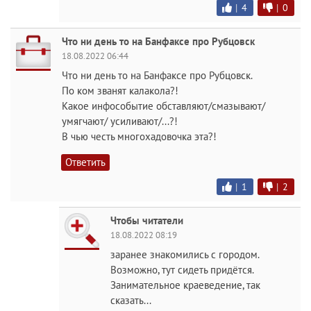
|
4
|
0
Что ни день то на Банфаксе про Рубцовск
18.08.2022 06:44
Что ни день то на Банфаксе про Рубцовск.
По ком званят калакола?!
Какое инфособытие обставляют/смазывают/
умягчают/ усиливают/...?!
В чью честь многохадовочка эта?!
Ответить
|
1
|
2
Чтобы читатели
18.08.2022 08:19
заранее знакомились с городом.
Возможно, тут сидеть придётся.
Занимательное краеведение, так
сказать...