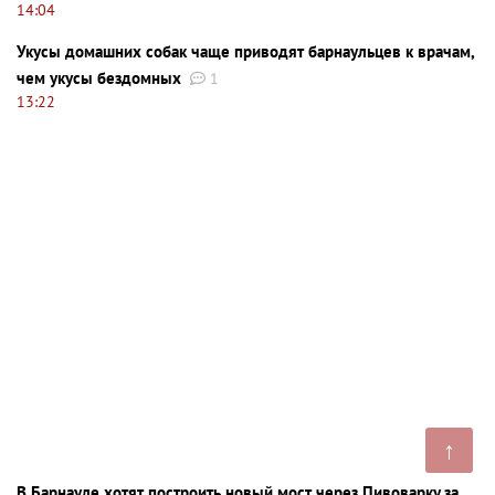
14:04
Укусы домашних собак чаще приводят барнаульцев к врачам,
чем укусы бездомных
1
13:22
↑
В Барнауле хотят построить новый мост через Пивоварку за