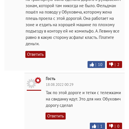
зонам, которой там никогда не было. Фельдман
пошёл на поводу у Обуховича, которому жена
плешь проела с этой дорогой. Она работает на
зоне и ездить на хорошей машине по плохому
подъезду в контору ей не комильфо. А Левину все
равно в какую сторону асфальт класть. Платите
деньги.
Ответить
|
10
|
2
Гость
18.08.2022 00:29
Так по этой дороге и тетки с тележками
на свиданку идут. Это для них Обухович
дорогу сделал
Ответить
|
1
|
0