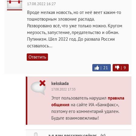
17.08.2022 16:27
Вроде мелкая новость, но от неё веет каким-то
тошнотворным зловоние распада.
Разворовано всё, что уже только можно. Кругом
мерзость, запустение, предательство и обман.
Путинизм. Шел 2022 год. До развала России
оставалось...
Ответить
|
21
|
9
kekskada
17.08.2022 17:33
Этот пользователь нарушил
правила
общения
на сайте ИА «Банкфакс»,
поэтому его комментарий удален.
Будьте взаимовежливы!
а я вам расскажу сейчас...(с)