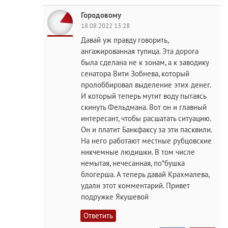
Городовому
18.08.2022 13:28
Давай уж правду говорить,
ангажированная тупица. Эта дорога
была сделана не к зонам, а к заводику
сенатора Вити Зобнева, который
пролоббировал выделение этих денег.
И который теперь мутит воду пытаясь
скинуть Фельдмана. Вот он и главный
интересант, чтобы расшатать ситуацию.
Он и платит Банкфаксу за эти пасквили.
На него работают местные рубцовские
никчемные людишки. В том числе
немытая, нечесанная, по*бушка
блогерша. А теперь давай Крахмалева,
удали этот комментарий. Привет
подружке Якушевой
Ответить