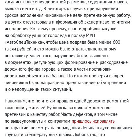
касались нанесения дорожной разметки
,
содержания знаков
,
вывоза снега и т. д. В некоторых случаях при нарушении
сроков исполнения чиновники не вели претензионную работу
,
в других отсутствовала информация об экспертизах по итогам
исполнения. Ко всему прочему
,
власти дробили закупки
на обработку улиц от гололеда в пользу МУП
«АвтоСпецТехника», чтобы цена подряда была менее 600
тысяч рублей
,
и его можно было отдать единственному
поставщику. Более того
,
нарушения были выявлены
в документах
,
регулирующих формирование и расходование
дорожного фонда города
,
а также в части постановки
дорожных объектов на баланс. По итогам проверки в адрес
чиновников было направлено представление об устранении
и о недопущении таких ситуаций.
Напомним
,
что по итогам прошлогодней дорожно-ремонтной
компании у жителей Рубцовска возникло множество
претензий к качеству работ. Часть дефектов
,
в том числе
по вышеупомянутым контрактам
пришлось исправлять
по гарантии
,
несмотря на оправдания Левина в духе «подвижек
грунта» и «температурных швов». Любопытно
,
что