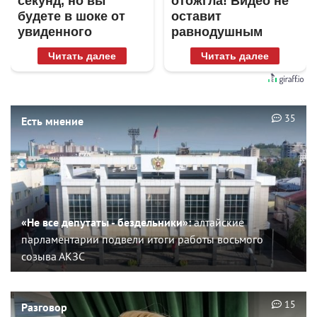
секунд, но вы
отожгла! Видео не
будете в шоке от
оставит
увиденного
равнодушным
Читать далее
Читать далее
35
Есть мнение
«Не все депутаты - бездельники»:
алтайские
парламентарии подвели итоги работы восьмого
созыва АКЗС
15
Разговор