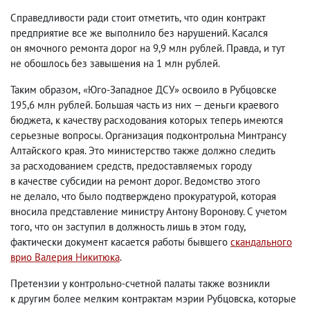
Справедливости ради стоит отметить
,
что один контракт
предприятие все же выполнило без нарушений. Касался
он ямочного ремонта дорог на 9,9 млн рублей. Правда
,
и тут
не обошлось без завышения на 1 млн рублей.
Таким образом
,
«Юго-Западное ДСУ» освоило в Рубцовске
195,6 млн рублей. Большая часть из них — деньги краевого
бюджета
,
к качеству расходования которых теперь имеются
серьезные вопросы. Организация подконтрольна Минтрансу
Алтайского края. Это министерство также должно следить
за расходованием средств
,
предоставляемых городу
в качестве субсидии на ремонт дорог. Ведомство этого
не делало
,
что было подтверждено прокуратурой
,
которая
вносила представление министру Антону Воронову. С учетом
того
,
что он заступил в должность лишь в этом году
,
фактически документ касается работы бывшего
скандального
врио Валерия Никитюка
.
Претензии у контрольно-счетной палаты также возникли
к другим более мелким контрактам мэрии Рубцовска
,
которые