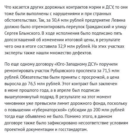
Что касается других дорожных контрактов мэрии и ДСУ
,
то они
тоже были выполнены с нарушениями и при странных
обстоятельствах. Так
,
за 30,4 млн рублей предприятие Левина
должно было отремонтировать переулок Гражданский и улицу
Сергея Блынского. В ходе исполнения было подписано пять
допсоглашений об изменении итоговой цены
,
в результате
чего она в итоге составила 32,9 млн рублей. На этих участках
эксперты также нашли множество дефектов.
По еще одному договору «Юго-Западному ДСУ» поручили
ремонтировать участок Рубцовского проспекта за 71,5 млн
рублей. Обязательства были приняты с просрочкой
,
а цена
выросла до 76,5 млн рублей. Этот контракт был заключен
в июне прошлого года
,
а в апреле был подписан
вышеупомянутый подряд. В результате на этот момент
чиновники уже превысили лимит дорожного фонда
,
поскольку
о повышении «губернаторской» субсидии до 200 млн рублей
тогда еще объявлено не было. Помимо этого
,
в данном
договоре также было зафиксировано несоответствие условиям
проектной документации и госстандартам.