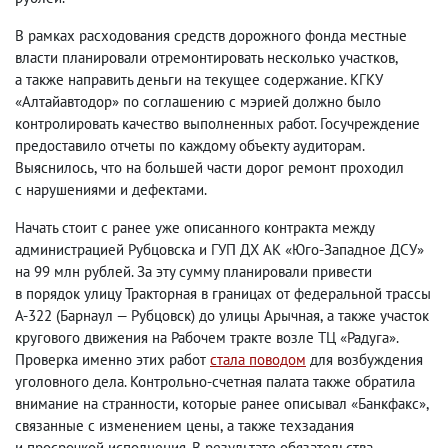
В рамках расходования средств дорожного фонда местные
власти планировали отремонтировать несколько участков
,
а также направить деньги на текущее содержание. КГКУ
«Алтайавтодор» по соглашению с мэрией должно было
контролировать качество выполненных работ. Госучреждение
предоставило отчеты по каждому объекту аудиторам.
Выяснилось
,
что на большей части дорог ремонт проходил
с нарушениями и дефектами.
Начать стоит с ранее уже описанного контракта между
администрацией Рубцовска и ГУП ДХ АК «Юго-Западное ДСУ»
на 99 млн рублей. За эту сумму планировали привести
в порядок улицу Тракторная в границах от федеральной трассы
А-322
(
Барнаул — Рубцовск) до улицы Арычная
,
а также участок
кругового движения на Рабочем тракте возле ТЦ «Радуга».
Проверка именно этих работ
стала поводом
для возбуждения
уголовного дела. Контрольно-счетная палата также обратила
внимание на странности
,
которые ранее описывал «Банкфакс»,
связанные с изменением цены
,
а также техзадания
и просрочкой исполнения. В результате обязательства