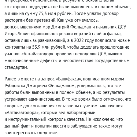
со стороны подрядчика не были выполнены в полном объеме
,
а лишь на сумму 75,3 млн рублей. После уплаты договор
расторгли без претензий. Как уже отмечалось
,
допсоглашениями мэр Дмитрий Фельдман и начальник ДСУ
Игорь Левин официально срезали верхний слой асфальта
,
оставив лишь выравнивающий
,
а в 2022 году подписали новые
контракты на 53,9 млн рублей
,
чтобы доделать прошлогодние
участки. «Алтайавтодор» проверил недоделки ДСУ
,
выявил
многочисленные дефекты и несоответствия государственным
стандартам.
Ранее в ответе на запрос «Банкфакса», подписанном мэром
Рубцовска Дмитрием Фельдманом
,
утверждалось
,
что все
работы были выполнены в полном объеме
,
а их результаты
устраивают администрацию. В то же время было отмечено
,
что
спорные допсоглашения составлены с учетом заключения
«Алтайавтодора», который вел лабораторный
и инструментальный контроль качества. Не исключено
,
что
данный факт и попытки ввести в заблуждение также могут
заинтересовать следствие.