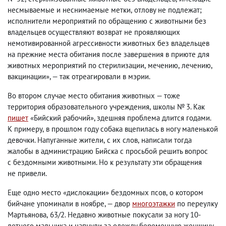
несмываемые и неснимаемые метки
,
отлову не подлежат;
исполнители мероприятий по обращению с животными без
владельцев осуществляют возврат не проявляющих
немотивированной агрессивности животных без владельцев
на прежние места обитания после завершения в приюте для
животных мероприятий по стерилизации
,
мечению
,
лечению
,
вакцинации», — так отреагировали в мэрии.
Во втором случае место обитания животных — тоже
территория образовательного учреждения
,
школы № 3. Как
пишет
«Бийский рабочий», здешняя проблема длится годами.
К примеру
,
в прошлом году собака вцепилась в ногу маленькой
девочки. Напуганные жители
,
с их слов
,
написали тогда
жалобы в администрацию Бийска с просьбой решить вопрос
с бездомными животными. Но к результату эти обращения
не привели.
Еще одно место «дислокации» бездомных псов
,
о котором
бийчане упоминали в ноябре, — двор
многоэтажки
по переулку
Мартьянова
,
63/2. Недавно животные покусали за ногу 10-
летнего мальчика и цапнули за одежду беременную женщину.