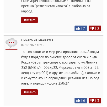
сыне агрессивными собаками - номинант на
премию "развесистая клюква" с любовью от
народа.
Ответить
|
7
|
3
Ничего не меняется
02.12.2022 10:15
только отписки и мер реагирования ноль. А когда
будет порядок по очистке дорог от снега и льда.
Когда уберут транспорт с тротуара по ул.Ленина
252 (БМВ г/н т005хр22, Мерседес г/н н 008 хт 22,
ленд крузер 004) и другие автомобили), сколько и
к кому только не обращались реакции нет. Но вед
навели порядок у дома 250/2?
Ответить
|
6
|
3