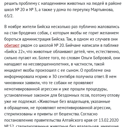
решить проблему с нападениями животных на людей в районе
школ № 20 и № 3
,
а также у дома по переулку Мартьянова
,
63/2.
В ноябре жители Бийска несколько раз публично жаловались
на стаи бродячих собак
,
с которым якобы не горит желанием
бороться администрация Бийска. Так
,
в одном из случаев они
обитают
рядом со школой № 20. Бийчане написали в паблике
«Бийск 22», что животные облаивают детей
,
чем
,
естественно
,
сильно пугают их. Более того
,
по словам Ольги Бобровой
,
они
нападают на несовершеннолетних
,
в частности
,
такой
инцидент якобы произошел с ее сыном. О проблеме она
информировала мэрию и 30 сентября получила ответ. В нем
чиновники заявили
,
что те собаки не проявляют
немотивированной агрессии и уже прошли процедуры
,
установленные законом для бездомных псов
,
поэтому отлову
уже не подлежат. «Животные без владельцев
,
указанные
в обращении
,
не проявляют немотивированной агрессии
,
стерилизованы и привиты от бешенства. Согласно
постановлению правительства Алтайского края
от 13.02.2020
№ 52
,
стерилизованные животные без владельцев
,
имеющие