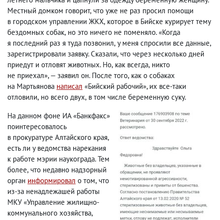
Местный домком говорит
,
что уже не раз просил помощи
в городском управлении ЖКХ
,
которое в Бийске курирует тему
бездомных собак
,
но это ничего не поменяло. «Когда
я последний раз я туда позвонил
,
у меня спросили все данные
,
зарегистрировали заявку. Сказали
,
что через несколько дней
приедут и отловят животных. Но
,
как всегда
,
никто
не приехал», — заявил он. После того
,
как о собаках
на Мартьянова
написал
«Бийский рабочий», их все-таки
отловили
,
но всего двух
,
в том числе беременную суку.
На данном фоне ИА «Банкфакс»
поинтересовалось
в прокуратуре Алтайского края
,
есть ли у ведомства нарекания
к работе мэрии наукограда. Тем
более
,
что недавно надзорный
орган
информировал
о том
,
что
из-за ненадлежашей работы
МКУ «Управление жилищно-
коммунального хозяйства
,