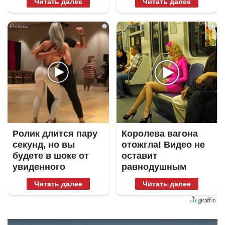
Читать далее
Читать далее
i
i
Ролик длится пару
Королева вагона
секунд, но вы
отожгла! Видео не
будете в шоке от
оставит
увиденного
равнодушным
Читать далее
Читать далее