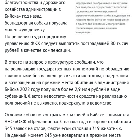
благоустройства и дорожного
хозяйства администрации г.
Бийска» год назад
безнадзорная собака покусала
маленькую девочку.
По решению суда городскому
управлению ЖКХ следует выплатить пострадавшей 80 тысяч
рублей в качестве компенсации.
В ответе на запрос в прокуратуре сообщили
,
что
на реализацию государственных полномочий по обращению
с животными без владельцев в части их отлова
,
содержания
и возвращения на прежние места обитания в администрация
Бийска 2022 году получила более 2,9 млн рублей в виде
субвенций. Фактов недостаточности средств на реализацию
полномочий не выявлено
,
подчеркнули в ведомстве.
Отловом собак по контрактам с мэрией в Бийске занимается
АНО «ОЗЖ «Преданность». С начала года в городе отработали
345 заявок на отлов
,
фактически отловили 319 животных.
На данный момент 243 уже возвратили в прежние места