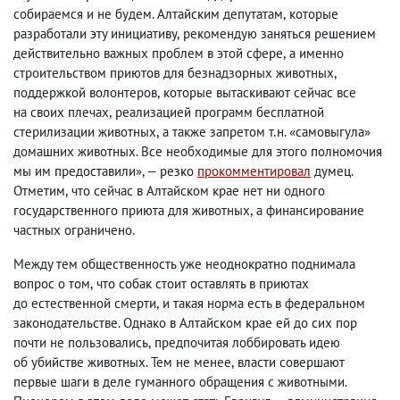
собираемся и не будем. Алтайским депутатам
,
которые
разработали эту инициативу
,
рекомендую заняться решением
действительно важных проблем в этой сфере
,
а именно
строительством приютов для безнадзорных животных
,
поддержкой волонтеров
,
которые вытаскивают сейчас все
на своих плечах
,
реализацией программ бесплатной
стерилизации животных
,
а также запретом т.н. «самовыгула»
домашних животных. Все необходимые для этого полномочия
мы им предоставили», — резко
прокомментировал
думец.
Отметим
,
что сейчас в Алтайском крае нет ни одного
государственного приюта для животных
,
а финансирование
частных ограничено.
Между тем общественность уже неоднократно поднимала
вопрос о том
,
что собак стоит оставлять в приютах
до естественной смерти
,
и такая норма есть в федеральном
законодательстве. Однако в Алтайском крае ей до сих пор
почти не пользовались
,
предпочитая лоббировать идею
об убийстве животных. Тем не менее
,
власти совершают
первые шаги в деле гуманного обращения с животными.