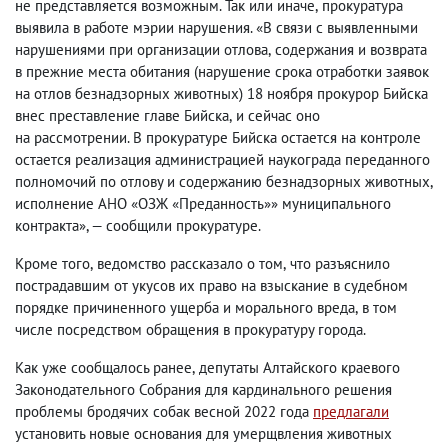
не представляется возможным. Так или иначе
,
прокуратура
выявила в работе мэрии нарушения. «В связи с выявленными
нарушениями при организации отлова
,
содержания и возврата
в прежние места обитания
(
нарушение срока отработки заявок
на отлов безнадзорных животных) 18 ноября прокурор Бийска
внес преставление главе Бийска
,
и сейчас оно
на рассмотрении. В прокуратуре Бийска остается на контроле
остается реализация администрацией наукограда переданного
полномочий по отлову и содержанию безнадзорных животных
,
исполнение АНО «ОЗЖ «Преданность»» муниципального
контракта», — сообщили прокуратуре.
Кроме того
,
ведомство рассказало о том
,
что разъяснило
пострадавшим от укусов их право на взыскание в судебном
порядке причиненного ущерба и морального вреда
,
в том
числе посредством обращения в прокуратуру города.
Как уже сообщалось ранее
,
депутаты Алтайского краевого
Законодательного Собрания для кардинального решения
проблемы бродячих собак весной 2022 года
предлагали
установить новые основания для умерщвления животных