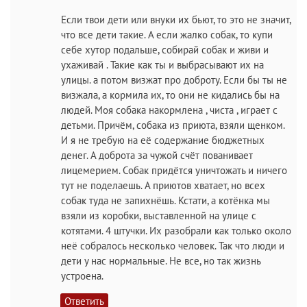
Если твои дети или внуки их бьют, то это не значит,
что все дети такие. А если жалко собак, то купи
себе хутор подальше, собирай собак и живи и
ухаживай . Такие как ты и выбрасывают их на
улицы. а потом визжат про доброту. Если бы ты не
визжала, а кормила их, то они не кидались бы на
людей. Моя собака накормлена , чиста , играет с
детьми. Причём, собака из приюта, взяли щенком.
И я не требую на её содержание бюджетных
денег. А доброта за чужой счёт пованивает
лицемерием. Собак придётся уничтожать и ничего
тут не поделаешь. А приютов хватает, но всех
собак туда не запихнёшь. Кстати, а котёнка мы
взяли из коробки, выставленной на улице с
котятами. 4 штучки. Их разобрали как только около
неё собралось несколько человек. Так что люди и
дети у нас нормальные. Не все, но так жизнь
устроена.
Ответить