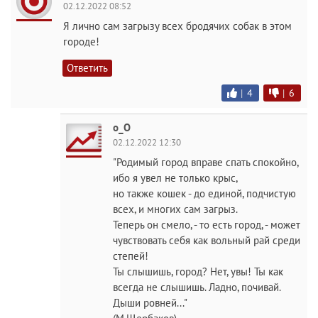
02.12.2022 08:52
Я лично сам загрызу всех бродячих собак в этом
городе!
Ответить
|
4
|
6
о_О
02.12.2022 12:30
"Родимый город вправе спать спокойно,
ибо я увел не только крыс,
но также кошек - до единой, подчистую
всех, и многих сам загрыз.
Теперь он смело, - то есть город, - может
чувствовать себя как вольный рай среди
степей!
Ты слышишь, город? Нет, увы! Ты как
всегда не слышишь. Ладно, почивай.
Дыши ровней..."