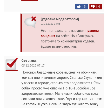
|
3
|
4
[удалено модератором]
02.12.2022 14:03
Этот пользователь нарушил
правила
общения
на сайте ИА «Банкфакс»,
поэтому его комментарий удален.
Будьте взаимовежливы!
Светлана.
05.12.2022 07:17
Помойки, бездомные собаки, снег на обочинам,
кое как ппочищенные дороги. Сколько Студеникин
у власти в городе, столько это продолжается. Стаи
собак просто уже опасны. По 10-15особей.Все
здоровые, как волки. Маленьких собачонок всех
сожрали они и кошек тоже. Рвут и терзают их прям
на глазах. Жутко. Пока не загрызут кого то толку