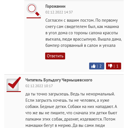
Горожанин
02.12.2022 14:37
Согласен с вашим постом. По первому
снегу сам свидетелем был, как машина
в угол дома со тороны салона красоты
въехала, люди врассыпную. Вышла дама,
бампер оторванный в салон и уехала
Ответить
|
2
|
1
Читатель Бульдогу Чернышевского
02.12.2022 10:17
да ты точно загрызешь. Ведь ты ненормальный.
Если загрызть хочешь. ты не человек, а хуже
собаки. Бедные детки. Собаки на них нападают. А
что же вы не пишите, что сначала эти детки бьют
палками этих собак, дразнят, издеваются. Потом
мамашки бегут в мерию. Да вы сами люди