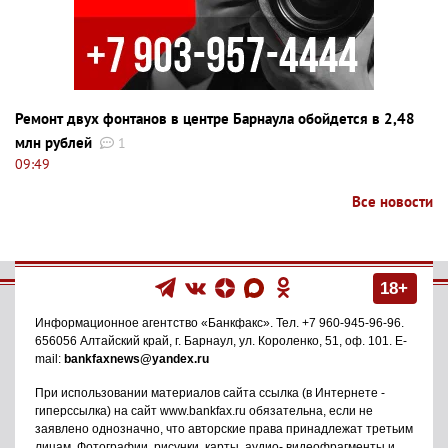
Ремонт двух фонтанов в центре Барнаула обойдется в 2,48
млн рублей
1
09:49
Все новости
18+
Информационное агентство
«Банкфакс»
. Тел.
+7 960-945-96-96
.
656056
Алтайский край, г. Барнаул
,
ул. Короленко, 51, оф. 101
. E-
mail:
bankfaxnews@yandex.ru
При использовании материалов сайта ссылка (в Интернете -
гиперссылка) на сайт www.bankfax.ru обязательна, если не
заявлено однозначно, что авторские права принадлежат третьим
лицам. Фотографии, рисунки, карты, аудио- видеофрагменты и