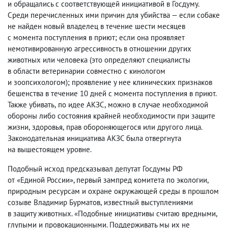
и обращались с соответствующей инициативой в Госдуму.
Среди перечисленных ими причин для убийства — если собаке
не найден новый владелец в течение шести месяцев
с момента поступления в приют; если она проявляет
немотивированную агрессивность в отношении других
животных или человека
(
это определяют специалисты
в области ветеринарии совместно с кинологом
и зоопсихологом); проявление у нее клинических признаков
бешенства в течение 10 дней с момента поступления в приют.
Также убивать
,
по идее АКЗС
,
можно в случае необходимой
обороны либо состояния крайней необходимости при защите
жизни
,
здоровья
,
прав обороняющегося или другого лица.
Законодательная инициатива АКЗС была отвергнута
на вышестоящем уровне.
Подобный исход предсказывал депутат Госдумы РФ
от «Единой России», первый зампред комитета по экологии
,
природным ресурсам и охране окружающей среды в прошлом
созыве Владимир Бурматов
,
известный выступлениями
в защиту животных. «Подобные инициативы считаю вредными
,
глупыми и провокационными. Поддерживать мы их не