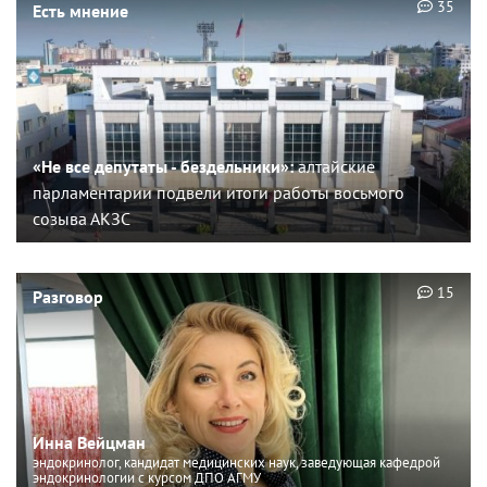
35
Есть мнение
«Не все депутаты - бездельники»:
алтайские
парламентарии подвели итоги работы восьмого
созыва АКЗС
15
Разговор
Инна Вейцман
эндокринолог, кандидат медицинских наук, заведующая кафедрой
эндокринологии с курсом ДПО АГМУ