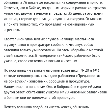
обитания
,
а 76 пока еще
находятся
на содержании в приюте.
Отметим
,
что в Бийске
,
по данным мэрии
,
в рамках
контрактов
животных
держат в неволе
в пределах 35 дней. За это время
их лечат
,
стерилизуют
,
вакцинируют и маркируют. Оставляют
в приюте только тех
,
кто проявляет немотивированную
агрессию.
Касательной упомянутых случаев на улице Мартьянова
и у двух школ в прокуратуре сообщили
,
что двух собак
отловили только у многоэтажки. На этом «борьба» с местной
стаей закончилась. В материале «Бийского рабочего» было
указано
,
свора состояла из восьми животных.
По поступившим заявкам на отлов возле школ № 20 и № 3
«в ходе неоднократных выездов работники «Преданности»
не обнаружили животных», сообщили в прокуратуре.
Напомним
,
что по словам Ольги Бобровой
,
в мэрии ей дали
другой ответ: обитающих у школы № 20
животных
отлавливали
и больше они не подлежат этой процедуре.
Почему возникла подобная «нестыковка», объяснить