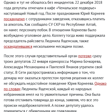
Однако и тут не обошлось без инцидентов. 22 декабря 2018
года депутаты отмечали в кафе «Чемальское подворье»
наступающий Новый год. После празднования Юрий Корнеев
поскандалил
с сотрудниками заведения
,
отказавшись платить
за алкоголь. Как сообщало СУ СКР по Республике Алтай
,
он нанес персоналу побои. В отношении Корнеева было
возбуждено уголовное дело. Коллегу тогда живо поддержала
председатель райсовета Людмила Ящемская
,
также
оскандалившаяся
несколькими месяцами позже.
После этого случая представительный орган
потерял
сразу
троих депутатов. 22 января единороссы Марина Бочкарева
,
Александра Механошина и Пантелей Яманов утратили свой
статус. В Сети распространялась информация о том
,
что
демарш мог оказаться протестом против решения их коллег
не обсуждать недостойное поведение Юрия Корнеева.
Однако
по словам
Людмилы Ящемской
,
каждый из народных
избранников имел на то уважительные причины. Она была
готова отстаивать товарища до конца
,
заявляя
,
что все это
происки недоброжелателей. А позже депутату удалось
примириться с обиженными им гражданами.