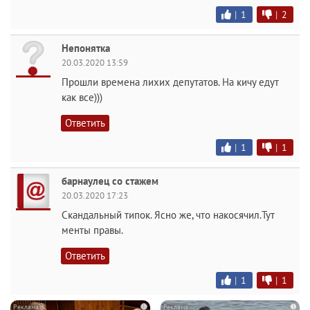
|
1
|
2
Непонятка
20.03.2020 13:59
Прошли времена лихих депутатов. На кичу едут
как все)))
Ответить
|
1
|
1
барнаулец со стажем
20.03.2020 17:23
Скандальный типок. Ясно же, что накосячил.Тут
менты правы.
Ответить
|
1
|
1
i
i