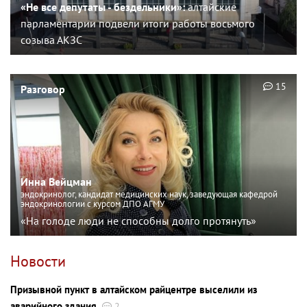
«Не все депутаты - бездельники»:
алтайские
парламентарии подвели итоги работы восьмого
созыва АКЗС
15
Разговор
Инна Вейцман
эндокринолог, кандидат медицинских наук, заведующая кафедрой
эндокринологии с курсом ДПО АГМУ
«На голоде люди не способны долго протянуть»
Новости
Призывной пункт в алтайском райцентре выселили из
аварийного здания
2