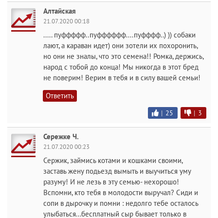
Алтайская
21.07.2020 00:18
..... пуффффф..пуфффффф....пуфффф..) )) собаки
лают, а караван идет) они зотели их похоронить,
но они не зналы, что это семена!! Ромка, держись,
народ с тобой до конца! Мы никогда в этот бред
не поверим! Верим в тебя и в силу вашей семьи!
Ответить
|
25
|
3
Сережке Ч.
21.07.2020 00:23
Сержик, займись котами и кошками своими,
заставь жену подьезд вымыть и выучиться уму
разуму! И не лезь в эту семью- нехорошо!
Вспомни, кто тебя в молодости выручал? Сиди и
сопи в дырочку и помни : недолго тебе осталось
улыбаться...бесплатный сыр бывает только в