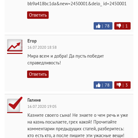
bb9a418bc1da&new=2450001&delo_ id=2450001
Ответить
|
78
|
1
Егор
16.07.2020 18:58
Мира всем и добра! Да пусть победит
справедливость!
Ответить
|
78
|
3
Галине
16.07.2020 19:05
Казните своего сына! Не знаете о чем речь и уже
на казнь посылаете, грех какой! Прочитайте
комментарии предыдущих статей, разберитесь:
кто есть кто, а после пишите эти ужасные вещи!