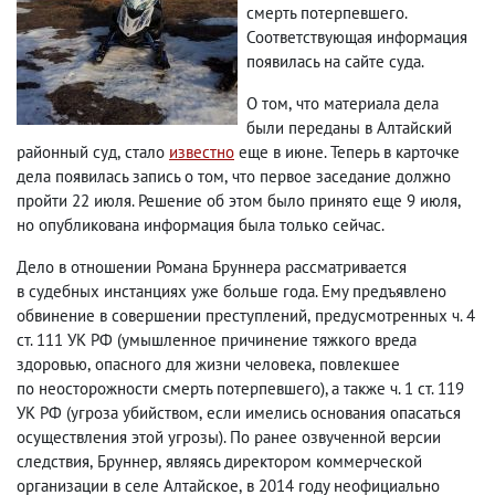
смерть потерпевшего.
Соответствующая информация
появилась на сайте суда.
О том
,
что материала дела
были переданы в Алтайский
районный суд
,
стало
известно
еще в июне. Теперь в карточке
дела появилась запись о том
,
что первое заседание должно
пройти 22 июля. Решение об этом было принято еще 9 июля
,
но опубликована информация была только сейчас.
Дело в отношении Романа Бруннера рассматривается
в судебных инстанциях уже больше года. Ему предъявлено
обвинение в совершении преступлений
,
предусмотренных ч. 4
ст. 111 УК РФ
(
умышленное причинение тяжкого вреда
здоровью
,
опасного для жизни человека
,
повлекшее
по неосторожности смерть потерпевшего), а также ч. 1 ст. 119
УК РФ
(
угроза убийством
,
если имелись основания опасаться
осуществления этой угрозы). По ранее озвученной версии
следствия
,
Бруннер
,
являясь директором коммерческой
организации в селе Алтайское
,
в 2014 году неофициально