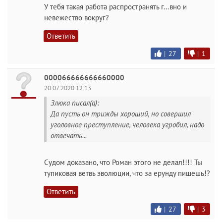
У тебя такая работа распространять г...вно и
невежество вокруг?
Ответить
|
27
|
1
000066666666660000
20.07.2020 12:13
Злюка писал(а):
Да пусть он трижды хороший, но совершил
уголовное преступление, человека угробил, надо
отвечать...
Судом доказано, что Роман этого не делал!!!! Ты
тупиковая ветвь эволюции, что за ерунду пишешь!?
Ответить
|
27
|
3