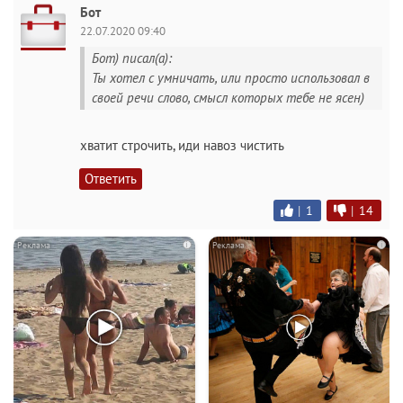
Бот
22.07.2020 09:40
Бот) писал(а):
Ты хотел с умничать, или просто использовал в
своей речи слово, смысл которых тебе не ясен)
хватит строчить, иди навоз чистить
Ответить
|
1
|
14
i
i