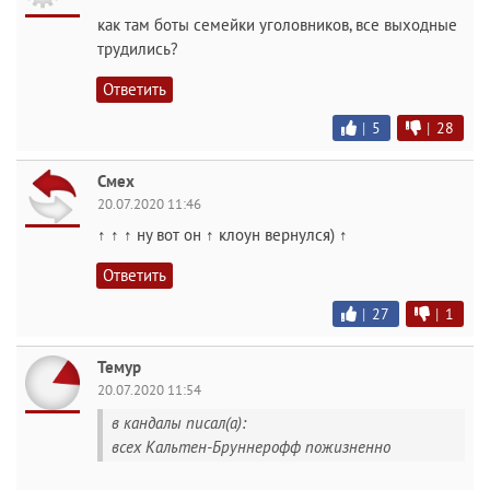
как там боты семейки уголовников, все выходные
трудились?
Ответить
|
5
|
28
Смех
20.07.2020 11:46
↑ ↑ ↑ ну вот он ↑ клоун вернулся) ↑
Ответить
|
27
|
1
Темур
20.07.2020 11:54
в кандалы писал(а):
всех Кальтен-Бруннерофф пожизненно