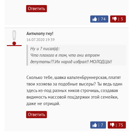
Ответить
|
74
|
5
Антилопу гну!
16.07.2020 19:39
Ну и ? писал(а):
Что плохого в том, что они втроем
депутаты??.Их народ избрал!! МОЛОДЦЫ!
Сколько тебе, шавка кальтенБруннерская, платят
твои хозяева за подобные высеры? Ты ведь один
здесь из-под разных ников строчишь, создавая
видимость массовой поц'держки этой семейки,
даже не отрицай.
Ответить
|
7
|
75