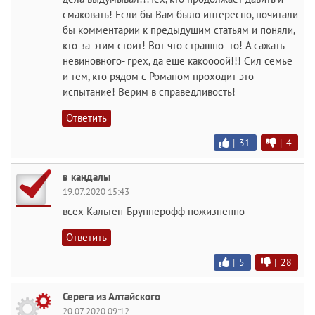
смаковать! Если бы Вам было интересно, почитали
бы комментарии к предыдущим статьям и поняли,
кто за этим стоит! Вот что страшно- то! А сажать
невиновного- грех, да еще какоооой!!! Сил семье
и тем, кто рядом с Романом проходит это
испытание! Верим в справедливость!
Ответить
|
31
|
4
в кандалы
19.07.2020 15:43
всех Кальтен-Бруннерофф пожизненно
Ответить
|
5
|
28
Серега из Алтайского
20.07.2020 09:12