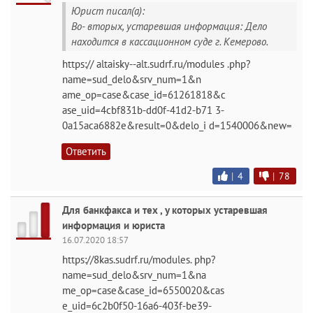
Юрист писал(а):
Во- вторых, устаревшая информация: Дело
находится в кассационном суде г. Кемерово.
https:// altaisky--alt.sudrf.ru/modules .php?
name=sud_delo&srv_num=1&n
ame_op=case&case_id=61261818&c
ase_uid=4cbf831b-dd0f-41d2-b71 3-
0a15aca6882e&result=0&delo_i d=1540006&new=
Ответить
|
4
|
78
Для банкфакса и тех , у которых устаревшая
информация и юриста
16.07.2020 18:57
https://8kas.sudrf.ru/modules. php?
name=sud_delo&srv_num=1&na
me_op=case&case_id=6550020&cas
e_uid=6c2b0f50-16a6-403f-be39-