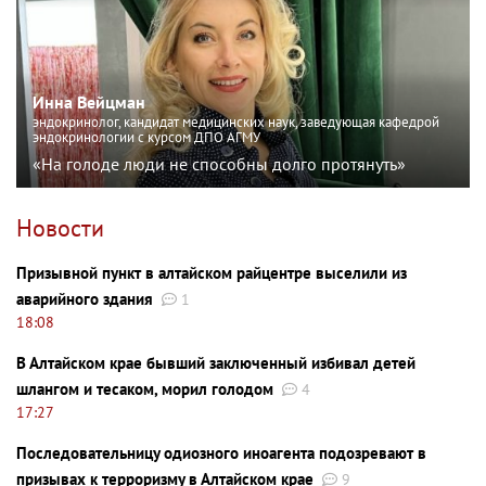
Инна Вейцман
эндокринолог, кандидат медицинских наук, заведующая кафедрой
эндокринологии с курсом ДПО АГМУ
«На голоде люди не способны долго протянуть»
Новости
Призывной пункт в алтайском райцентре выселили из
аварийного здания
1
18:08
В Алтайском крае бывший заключенный избивал детей
шлангом и тесаком, морил голодом
4
17:27
Последовательницу одиозного иноагента подозревают в
призывах к терроризму в Алтайском крае
9