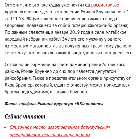
Отметим
,
что этот же судья уже почти год
рассматривает
другое уголовное дело в отношении
по ч. 1
Романа Бруннера
ст. 111 УК РФ
(
умышленное причинение тяжкого вреда
здоровью
,
повлекшего за собой потерю какого-либо органа).
По данным следствия
,
в январе 2019 года в селе Алтайское
народный избранник избил 34-летнего мужчину у одного
из местных магазинов. Из-за полученных травм тому удалили
селезенку
,
что повлекло тяжкий вред здоровью потерпевшего.
Согласно информации на сайте администрации Алтайского
района
,
Роман Бруннер до сих пор является депутатом
райсобрания. Также в представительном органе присутствуют
Яков Бруннер
,
который
,
судя по отчеству
,
может приходиться
братом подсудимому
,
и Татьяна Бруннер.
Фото: профиль Романа Бруннера «ВКонтакте»
Сейчас читают
Сливочное масло, изготовленное барнаульским
предприятием, оказалось маргарином