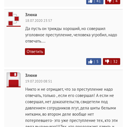
|
41
|
4
Злюка
18.07.2020 23:57
Да пусть он трижды хороший, но совершил
уголовное преступление, человека угробил, надо
отвечать....
Ответить
|
5
|
32
Злюке
19.07.2020 08:51
Никто и не отрицает, что за преступление надо
отвечать, только , если его совершал! А если не
совершал, нет доказательств, свидетели под
давлением сотрудников лгут, дела шиты белыми
нитками, во втором деле вообще нет
потерпевшего- это уже преступление тех, кто эти
дела выдумывал!!!Тех, кто продолжает давить и