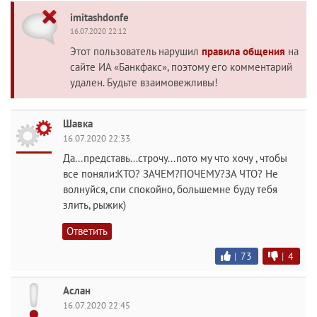
imitashdonfe
16.07.2020 22:12
Этот пользователь нарушил
правила общения
на
сайте ИА «Банкфакс», поэтому его комментарий
удален. Будьте взаимовежливы!
Шавка
16.07.2020 22:33
Да...представь...строчу...пото му что хочу , чтобы
все поняли:КТО? ЗАЧЕМ?ПОЧЕМУ?ЗА ЧТО? Не
волнуйся, спи спокойно, большемне буду тебя
злить, рыжик)
Ответить
|
73
|
4
Аслан
16.07.2020 22:45