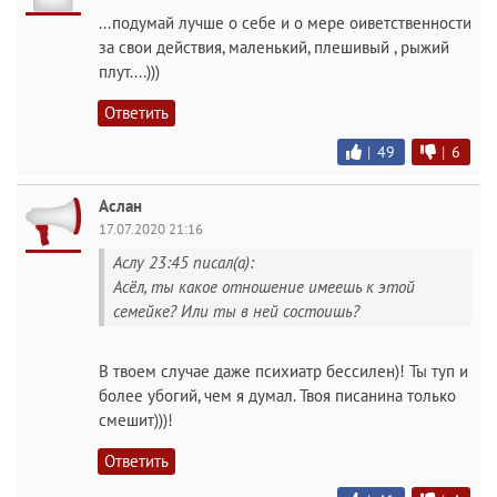
...подумай лучше о себе и о мере оиветственности
за свои действия, маленький, плешивый , рыжий
плут....)))
Ответить
|
49
|
6
Аслан
17.07.2020 21:16
Аслу 23:45 писал(а):
Асёл, ты какое отношение имеешь к этой
семейке? Или ты в ней состоишь?
В твоем случае даже психиатр бессилен)! Ты туп и
более убогий, чем я думал. Твоя писанина только
смешит)))!
Ответить