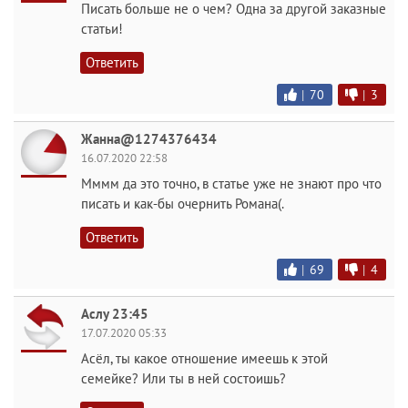
Писать больше не о чем? Одна за другой заказные
статьи!
Ответить
|
70
|
3
Жанна@1274376434
16.07.2020 22:58
Мммм да это точно, в статье уже не знают про что
писать и как-бы очернить Романа(.
Ответить
|
69
|
4
Аслу 23:45
17.07.2020 05:33
Асёл, ты какое отношение имеешь к этой
семейке? Или ты в ней состоишь?