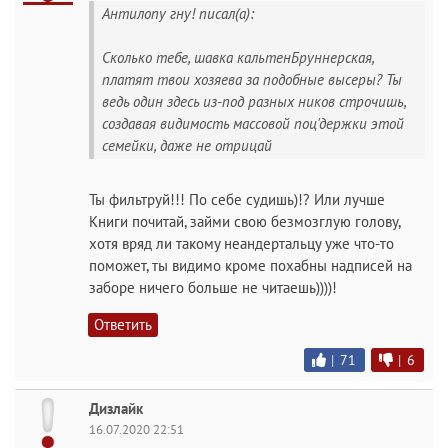
Антилопу гну! писал(а):
Сколько тебе, шавка кальтенБруннерская,
платят твои хозяева за подобные высеры? Ты
ведь один здесь из-под разных ников строчишь,
создавая видимость массовой поц'держки этой
семейки, даже не отрицай
Ты фильтруй!!! По себе судишь)!? Или лучше
Книги почитай, займи свою безмозглую голову,
хотя вряд ли такому неандертальцу уже что-то
поможет, ты видимо кроме похабны надписей на
заборе ничего больше не читаешь))))!
Ответить
|
71
|
6
Дизлайк
16.07.2020 22:51