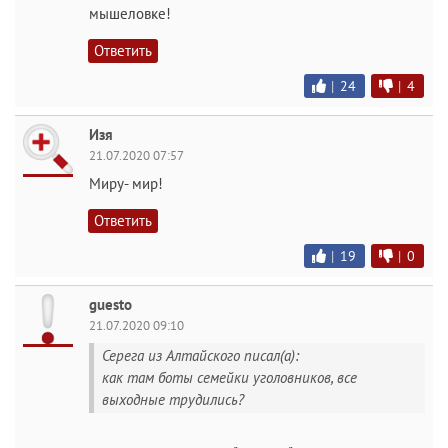
мышеловке!
Ответить
|
24
|
4
Изя
21.07.2020 07:57
Миру- мир!
Ответить
|
19
|
0
guesto
21.07.2020 09:10
Серега из Алтайского писал(а):
как там боты семейки уголовников, все
выходные трудились?