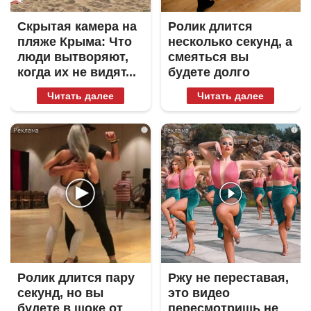
Скрытая камера на
Ролик длится
пляже Крыма: Что
несколько секунд, а
люди вытворяют,
смеяться вы
когда их не видят...
будете долго
Читать далее
Читать далее
i
i
Ролик длится пару
Ржу не переставая,
секунд, но вы
это видео
будете в шоке от
пересмотришь не