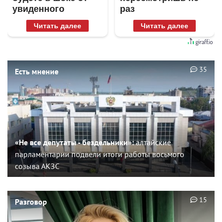
увиденного
раз
Читать далее
Читать далее
35
Есть мнение
«Не все депутаты - бездельники»:
алтайские
парламентарии подвели итоги работы восьмого
созыва АКЗС
15
Разговор