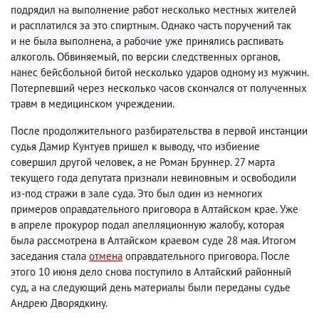
подрядил на выполнение работ несколько местных жителей
и расплатился за это спиртным. Однако часть поручений так
и не была выполнена
,
а рабочие уже принялись распивать
алкоголь. Обвиняемый
,
по версии следственных органов
,
нанес бейсбольной битой несколько ударов одному из мужчин.
Потерпевший через несколько часов скончался от полученных
травм в медицинском учреждении.
После продолжительного разбирательства в первой инстанции
судья Дамир Кунтуев пришел к выводу
,
что избиение
совершил другой человек
,
а не Роман Бруннер. 27 марта
текущего года депутата признали невиновным и освободили
из-под стражи в зале суда. Это был один из немногих
примеров оправдательного приговора в Алтайском крае. Уже
в апреле прокурор подал апелляционную жалобу
,
которая
была рассмотрена в Алтайском краевом суде 28 мая. Итогом
заседания стала
отмена
оправдательного приговора. После
этого 10 июня дело снова поступило в Алтайский районный
суд
,
а на следующий день материалы были переданы судье
Андрею Дворядкину.