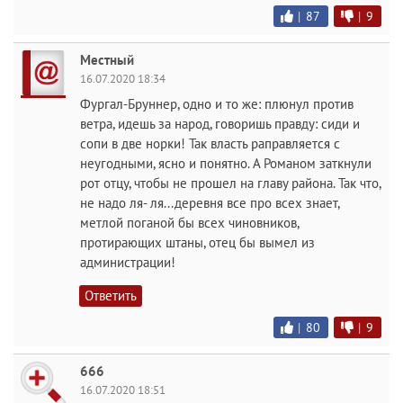
|
87
|
9
Местный
16.07.2020 18:34
Фургал-Бруннер, одно и то же: плюнул против
ветра, идешь за народ, говоришь правду: сиди и
сопи в две норки! Так власть раправляется с
неугодными, ясно и понятно. А Романом заткнули
рот отцу, чтобы не прошел на главу района. Так что,
не надо ля- ля...деревня все про всех знает,
метлой поганой бы всех чиновников,
протирающих штаны, отец бы вымел из
администрации!
Ответить
|
80
|
9
666
16.07.2020 18:51