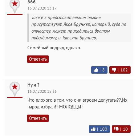
666
16.07.2020 13:17
Также в представительном органе
присутствуют Яков Бруннер, который, судя по
отчеству, может приходиться братом
подсудимому, и Татьяна Бруннер.
Семейный подряд, однако.
Ответить
|
8
|
102
Ну и ?
16.07.2020 15:36
Что плохого в том, что они втроем депутаты??.Их
народ избрал!! МОЛОДЦЫ!
Ответить
|
100
|
10