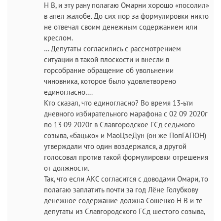
Н В, и эту рану полагаю Омарни хорошо «посолил»
в апел жалобе. До сих пор за формулировки никто
не отвечал своим денежным содержанием или
креслом.
… Депутаты согласились с рассмотрением
ситуации в такой плоскости и внесли в
горсобрание обращение об увольнении
чиновника, которое было удовлетворено
единогласно….
Кто сказал, что единогласно? Во время 13-ьти
дневного избирательного марафона с 02 09 2020г
по 13 09 2020г в Славгородское ГСд седьмого
созыва, «бацько» и МаоЦзеДун (он же ПопГАПОН)
утверждали что один воздержался, а другой
голосовал против такой формулировки отрешения
от должности.
Так, что если АКС согласится с доводами Омари, то
полагаю заплатить почти за год Лёне Голубкову
денежное содержание должна Сошенко Н В и те
депутаты из Славгородского ГСд шестого созыва,