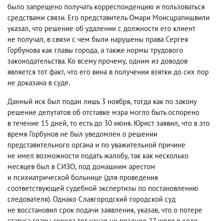
было запрещено получать корреспонденцию и пользоваться
средствами связи. Его представитель Омари Моисцрапишвили
указал
,
что решение об удалении с должности его клиент
не получал
,
в связи с чем были нарушены права Сергея
Горбунова как главы города
,
а также нормы трудового
законодательства. Ко всему прочему
,
одним из доводов
является тот факт
,
что его вина в получении взятки до сих пор
не доказана в суде.
Данный иск был подан лишь 3 ноября
,
тогда как по закону
решение депутатов об отставке мэра могло быть оспорено
в течение 15 дней
,
то есть до 30 июня. Юрист заявил
,
что в это
время Горбунов не был уведомлен о решении
представительного органа и по уважительной причине
не имел возможности подать жалобу
,
так как несколько
месяцев был в СИЗО
,
под домашним арестом
и психиатрической больнице
(
для проведения
соответствующей судебной экспертизы по постановлению
следователя). Однако Славгородский городской суд
не восстановил срок подачи заявления
,
указав
,
что о потере
статуса главы города тот узнал не позднее 27 июля в ходе