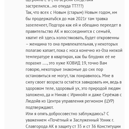
застрелился…но откуда ТТ???)
Так, что всех с Новым (старым) Новым годом, нм
бы продержатьбся до мая 2021г там травка
зазеленеет, Подгора как ей и обещано переедет в
правительство АК и воссоединится с семьёй,
хватит ей здесь холостяковать, будет откровенны
– женщина то она привлекательная, у некоторых
полагаю капает, пока с носа конечно из-0за низкой
температуре в квартирах, как бы блуднях её не
поразил …., это хуже КОВИД 19, точно Вам
говорю, некоторые знакомые до сих пор
остановиться не могут, так понравилось. Мне в
силу своег возраста остаётся завидовать им, ведь в
здоровом теле, здоровый ух, это природой людям
заложено, да и Нинав с Иринойл и даже Серёжав с
Людойв из Центра управления регионом (ЦУР)
подтверждают.
Или я опять добросовестно заблуждаюсь? С
уважением «Почётный и Заслуженный Узник г.
Славгорода АК в защиту ст 35 и ст 36 Конституции