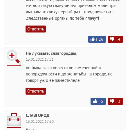
метлой такую главу!перед приездом министра
выгнала технику первый раз -город почистить
,следственные органы по тебе плачут!
Ответить
|
26
|
4
Не лукавьте, славгородцы,
13.01.2021 17:21
не была ваша невеста не замеченной в
непорядочности и до женитьбы на городе, не
говоря уж о её заместилеле
Ответить
|
5
|
3
СЛАВГОРОД
13.01.2021 17:30
6 ч. ·