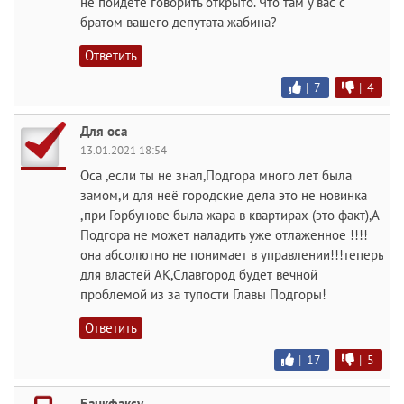
не пойдёте говорить открыто. Что там у вас с
братом вашего депутата жабина?
Ответить
|
7
|
4
Для оса
13.01.2021 18:54
Оса ,если ты не знал,Подгора много лет была
замом,и для неё городские дела это не новинка
,при Горбунове была жара в квартирах (это факт),А
Подгора не может наладить уже отлаженное !!!!
она абсолютно не понимает в управлении!!!теперь
для властей АК,Славгород будет вечной
проблемой из за тупости Главы Подгоры!
Ответить
|
17
|
5
Банкфаксу