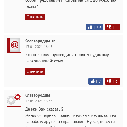
собой представляет? Справляется с должностью
главы?
Ответить
|
10
|
5
Славгородцы-те,
13.01.2021 16:43
Кто позволил руководить городом судимому
наркополицейскому.
Ответить
|
7
|
6
Славгородцы
13.01.2021 16:43
Да как Вам сказать!?
Женился парень, прошел медовый месяц, вышел
на работу друзья и спрашивают - Ну как, невеста