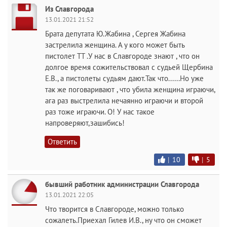
Из Славгорода
13.01.2021 21:52
Брата депутата Ю.Жабина , Сергея Жабина
застрелила женщина. А у кого может быть
пистолет ТТ .У нас в Славгороде знают , что он
долгое время сожительствовал с судьей Щербина
Е.В., а пистолеты судьям дают.Так что......Но уже
так же поговаривают , что убила женщина играючи,
ага раз выстрелила нечаянно играючи и второй
раз тоже играючи. О! У нас такое
напроверяют,зашибись!
Ответить
|
10
|
5
бывший работник администрации Славгорода
13.01.2021 22:05
Что творится в Славгороде, можно только
сожалеть.Приехал Гилев И.В., ну что он сможет