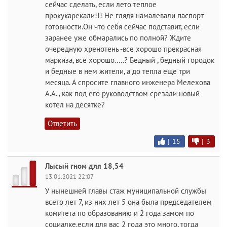
сейчас сделать, если лето теплое
прокукарекали!!! Не глядя намалевали паспорт
готовности.Он что себя сейчас подставит, если
заранее уже обмарались по полной? Ждите
очередную хренотень -все хорошо прекрасная
маркиза, все хорошо.....? Бедный , бедный городок
и бедные в нем жители, а до тепла еще три
месяца. А спросите главного инженера Мелехова
А.А. , как под его руководством срезали новый
котел на десятке?
Ответить
|
15
|
3
Лысый гном для 18,54
13.01.2021 22:07
У нынешней главы стаж муниципальной службы
всего лет 7, из них лет 5 она была председателем
комитета по образованию и 2 года замом по
социалке.если для вас 2 года это много, тогда