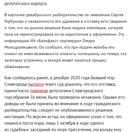
депутатского корпуса.
В карточке декабрьского разбирательства по заявлению Сергея
Горбунова о незаконности его удаления в отставку есть сведения
о том
,
что на данное решение была подана апелляция
,
которая
пока не зарегистрирована из-за недостатков в оформлении. Эту
информацию ИА «Банкфакс» подтвердил Омари
Моисцрапишвили. Он сообщил
,
что при подаче жалобы его
клиент не имел возможности оплатить госпошлину
,
но теперь эта
загвоздка устранена
,
и вскоре может начаться процесс
обжалования.
Как сообщалось ранее
,
в декабре 2020 года бывший мэр
Славгорода
пытался
через суд доказать
,
что его отставка
,
единогласно
принятая
депутатами Славгородского
горсобрания 16 июня
,
была проведена незаконно. Однако его
доводы не были приняты во внимание в ходе гражданского
разбирательства
,
следует из опубликованного решения
инстанции. По версии истца
,
он официально узнал о том
,
что
лишился поста мэра
,
лишь 1 октября в ходе одного
из судебных заседаний по мере пресечения
,
поскольку ему