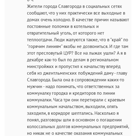
Жители города Славгорода в социальных сетях
сообщают, что у них практически все выходные в
домах очень холодно. В качестве причин называют
постоянные поломки в котельных и
отвратительный уголь, от которого нет
теплоотдачи. Люди жалуются также, что в "край" по
"горячим линиям" якобы не дозвониться. И где там
этот пресловутый ЦУР? Все на лыжах ушли? А я в
декабре как-то был по делам в региональном
минстройжкх и пропустил к начальству вперёд
себя из джентльменских побуждений даму - главу
Славгорода. Была она в сопровождении каких-то
мужчин - надо понимать, что ответственных за
коммуналку городка и кредиторов по линии
коммуналки. Часа три они перетирали с краевым
коммунальным начальством, выходили, опять
заходили, в коридоре шептались. Насколько я
понял, разговоры шли в основном о погашении
колоссальных долгов коммунальных предприятий,
но никак не о качестве оказания коммунальных