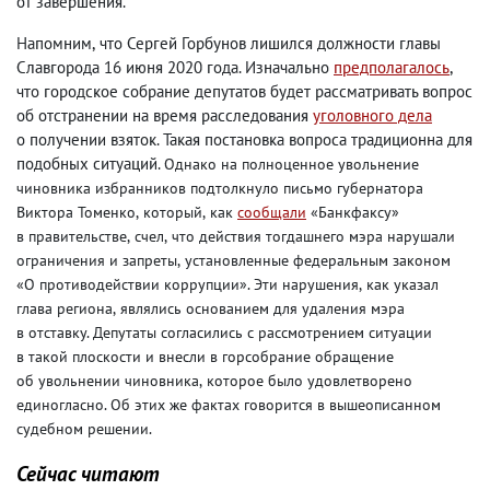
от завершения.
Напомним
,
что Сергей Горбунов лишился должности главы
Славгорода 16 июня 2020 года. Изначально
предполагалось
,
что городское собрание депутатов будет рассматривать вопрос
об отстранении на время расследования
уголовного дела
о получении взяток. Такая постановка вопроса традиционна для
подобных ситуаций.
Однако на полноценное увольнение
чиновника избранников подтолкнуло письмо губернатора
Виктора Томенко
,
который
,
как
сообщали
«Банкфаксу»
в правительстве
,
счел
,
что действия тогдашнего мэра нарушали
ограничения и запреты
,
установленные федеральным законом
«О противодействии коррупции». Эти нарушения
,
как указал
глава региона
,
являлись основанием для удаления мэра
в отставку. Депутаты согласились с рассмотрением ситуации
в такой плоскости и внесли в горсобрание обращение
об увольнении чиновника
,
которое было удовлетворено
единогласно. Об этих же фактах говорится в вышеописанном
судебном решении.
Сейчас читают