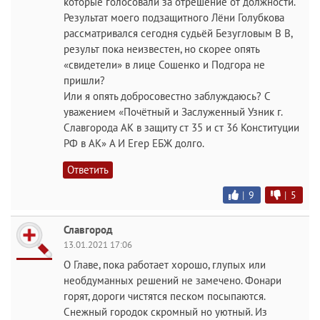
которые голосовали за отрешение от должности.
Результат моего подзащитного Лёни Голубкова
рассматривался сегодня судьёй Безугловым В В,
результ пока неизвестен, но скорее опять
«свидетели» в лице Сошенко и Подгора не
пришли?
Или я опять добросовестно заблуждаюсь? С
уважением «Почётный и Заслуженный Узник г.
Славгорода АК в защиту ст 35 и ст 36 Конституции
РФ в АК» А И Егер ЕБЖ долго.
Ответить
|
9
|
5
Славгород
13.01.2021 17:06
О Главе, пока работает хорошо, глупых или
необдуманных решений не замечено. Фонари
горят, дороги чистятся песком посыпаются.
Снежный городок скромный но уютный. Из