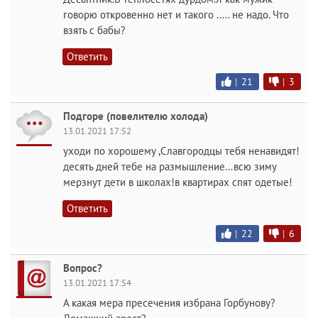
говорю откровенно нет и такого ..... не надо. Что
взять с бабы?
Ответить
|
21
|
3
Подгоре (повелителю холода)
13.01.2021 17:52
уходи по хорошему ,Славгородцы тебя ненавидят!
десять дней тебе на размышление...всю зиму
мерзнут дети в школах!в квартирах спят одетые!
Ответить
|
22
|
6
Вопрос?
13.01.2021 17:54
А какая мера пресечения избрана Горбунову?