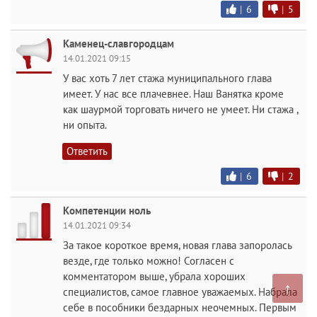
|
6
|
5
Каменец-славгородцам
14.01.2021 09:15
У вас хоть 7 лет стажа муниципального глава
имеет. У нас все плачевнее. Наш Ванятка кроме
как шаурмой торговать ничего не умеет. Ни стажа ,
ни опыта.
Ответить
|
6
|
2
Компетенции ноль
14.01.2021 09:34
За такое короткое время, новая глава запоролась
везде, где только можно! Согласен с
комментатором выше, убрала хороших
↑
специалистов, самое главное уважаемых. Набрала
себе в пособники бездарных неочемных. Первым