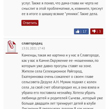
услуг. Также я понял, что дама-глава ни черта не
смыслит в этой проблематике, и, извините, треснут
ее в итоге о шишку всякие "умники". Такие дела.
Ответить
|
17
|
3
славгородец
13.01.2021 17:43
Каменцы, такая же картина и у нас в Славгороде,
как у вас в Камне.Окружение ее -мошенники, по
которым уже давно прогулы ставят на зоне.
Жители села Селекционное Райгород,
Екатериновка очень сожалеют о своем главе
сельсовета Дедухе А.Н. Мужик поднял с колен
села ,за свой счет облагородил их, а она взяла и
убрала его поставила незнайку. Хотела убрать
любимца детей и родителей Сычева , который уже
больше двадцати лет тренирует детей в клубе
Десантник.В теплосетях дурдом.Я как мужик