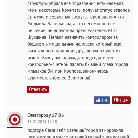
структуры убрала все Управления есть надежда
что и некоторые Комитеты получат статус отделов.
Есть уже и серьезная заслуга, город оценил что
Людмила Валерьевна, а это несомненно ее
решение, не допустила председателем КСП
Шукшина! Нельзя назначать контролером за
бюджетными деньгами человека который всю
жизнь деньги прятал и вдруг должен будет их
искать. Был у нас однажды председателем
контрольно-счетной палаты бывший глава города
Ильваков ВИ. при Кропове, закончилось
судимостью (более 2 лимонов)
Ответить
|
4
|
24
Славгороду 17:06
13.01.2021 17:18
подгора Сама себя хвалишь?город заморозила
,все жители в ужасе от новой главы!гнать поганой