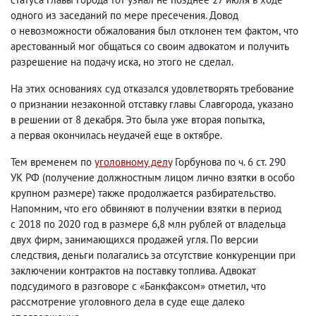
одного из заседаний по мере пресечения. Довод
о невозможности обжалования был отклонен тем фактом
,
что
арестованный мог общаться со своим адвокатом и получить
разрешение на подачу иска
,
но этого не сделал.
На этих основаниях суд отказался удовлетворять требование
о признании незаконной отставку главы Славгорода
,
указано
в решении от 8 декабря. Это была уже вторая попытка
,
а первая окончилась неудачей еще в октябре.
Тем временем по
уголовному делу
Горбунова по ч. 6 ст. 290
УК РФ
(
получение должностным лицом лично взятки в особо
крупном размере) также продолжается разбирательство.
Напомним
,
что его обвиняют в получении взятки в период
с 2018 по 2020 год в размере 6,8 млн рублей от владельца
двух фирм
,
занимающихся продажей угля. По версии
следствия
,
деньги полагались за отсутствие конкуренции при
заключении контрактов на поставку топлива. Адвокат
подсудимого в разговоре с «Банкфаксом» отметил
,
что
рассмотрение уголовного дела в суде еще далеко