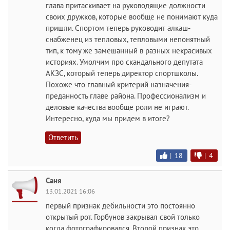
глава притаскивает на руководящие должности
своих дружков, которые вообще не понимают куда
пришли. Спортом теперь руководит алкаш-
снабженец из тепловых, тепловыми непонятный
тип, к тому же замешанный в разных некрасивых
историях. Умолчим про скандального депутата
АКЗС, который теперь директор спортшколы.
Похоже что главный критерий назначения-
преданность главе района. Профессионализм и
деловые качества вообще роли не играют.
Интересно, куда мы придем в итоге?
Ответить
|
18
|
4
Саня
13.01.2021 16:06
первый признак дебильности это постоянно
открытый рот. Горбунов закрывал свой только
когда фотографировался. Второй признак это