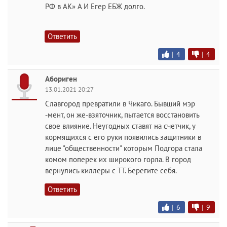
РФ в АК» А И Егер ЕБЖ долго.
Ответить
|
4
|
4
Абориген
13.01.2021 20:27
Славгород превратили в Чикаго. Бывший мэр
-мент, он же-взяточник, пытается восстановить
свое влияние. Неугодных ставят на счетчик, у
кормящихся с его руки появились защитники в
лице "общественности" которым Подгора стала
комом поперек их широкого горла. В город
вернулись киллеры с ТТ. Берегите себя.
Ответить
|
6
|
9