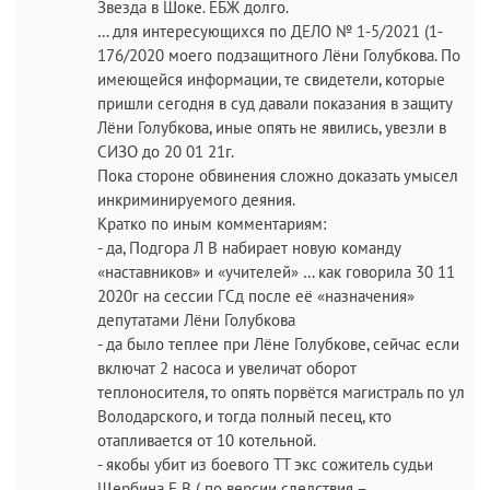
Звезда в Шоке. ЕБЖ долго.
… для интересующихся по ДЕЛО № 1-5/2021 (1-
176/2020 моего подзащитного Лёни Голубкова. По
имеющейся информации, те свидетели, которые
пришли сегодня в суд давали показания в защиту
Лёни Голубкова, иные опять не явились, увезли в
СИЗО до 20 01 21г.
Пока стороне обвинения сложно доказать умысел
инкриминируемого деяния.
Кратко по иным комментариям:
- да, Подгора Л В набирает новую команду
«наставников» и «учителей» … как говорила 30 11
2020г на сессии ГСд после её «назначения»
депутатами Лёни Голубкова
- да было теплее при Лёне Голубкове, сейчас если
включат 2 насоса и увеличат оборот
теплоносителя, то опять порвётся магистраль по ул
Володарского, и тогда полный песец, кто
отапливается от 10 котельной.
- якобы убит из боевого ТТ экс сожитель судьи
Щербина Е В ( по версии следствия –