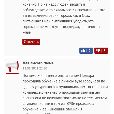
конечно. Но не надо людей вводить в
заблуждение, а то складывается впечатление, что
вы из администрации города, как и Оса.,
пытающаяся или пытающийся убедить, что
горожане не мерзнут в квартирах, а потеют от
жары
Ответить
|
9
|
3
Для лысого гнома
13.01.2021 22:30
Помимо 7-и летнего опыта замом,Подгара
проходила обучение в личном вузе Горбунова по
адресу ул.урицкого в муниципальном-гостиничном
комплексе,очень часто проходили занятия ,но
знания она не получила!потомучто не тем местом
слушала...кстати в том же ВУЗе проходила
обучение и её нынешний зам.или я