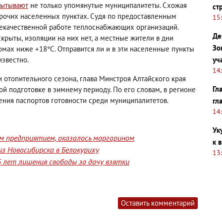
пытывают
не только упомянутые муниципалитеты. Схожая
ст
рочих населенных пунктах. Судя по предоставленным
15
 некачественной работе теплоснабжающих организаций.
Де
скрыты
,
изоляции на них нет
,
а местные жители в дни
Зо
мах ниже +18°С. Отправится ли и в эти населенные пункты
уч
известно.
14
и отопительного сезона
,
глава Минстроя Алтайского края
Гл
й подготовке в зимнему периоду. По его словам
,
в регионе
ения паспортов готовности среди муниципалитетов.
гл
14
Ук
им предприятием, оказалось маргарином
к 
з Новосибирска в Белокуриху
13
 лет лишения свободы за дачу взятки
Оставить комментарий