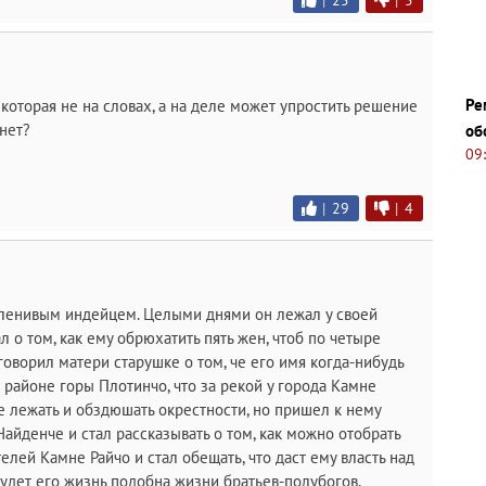
|
25
|
5
Ре
 которая не на словах, а на деле может упростить решение
нет?
об
09
|
29
|
4
 ленивым индейцем. Целыми днями он лежал у своей
 о том, как ему обрюхатить пять жен, чтоб по четыре
говорил матери старушке о том, че его имя когда-нибудь
районе горы Плотинчо, что за рекой у города Камне
е лежать и обздюшать окрестности, но пришел к нему
денче и стал рассказывать о том, как можно отобрать
лей Камне Райчо и стал обещать, что даст ему власть над
удет его жизнь подобна жизни братьев-полубогов,