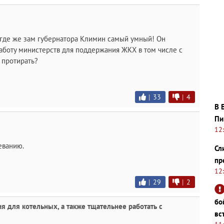
 где же зам губернатора Климин самый умный! Он
аботу министерств для поддержания ЖКХ в том числе с
 протирать?
|
33
|
4
В 
Пи
12
еванию.
Сл
пр
12
|
29
|
2
бо
я для котельных, а также тщательнее работать с
вс