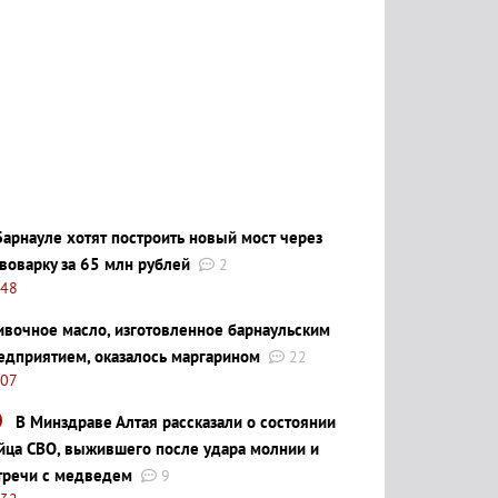
Барнауле хотят построить новый мост через
воварку за 65 млн рублей
2
:48
ивочное масло, изготовленное барнаульским
едприятием, оказалось маргарином
22
:07
В Минздраве Алтая рассказали о состоянии
йца СВО, выжившего после удара молнии и
тречи с медведем
9