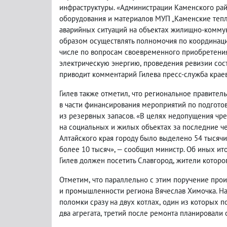
инфраструктуры. «Администрации Каменского рай
оборудования и материалов МУП „Каменские тепл
аварийных ситуаций на объектах жилищно-коммун
образом осуществлять полномочия по координац
числе по вопросам своевременного приобретения
электрическую энергию
,
проведения ревизии сост
приводит комментарий Гилева пресс-служба краев
Гилев также отметил
,
что региональное правител
в части финансирования мероприятий по подгото
из резервных запасов. «В целях недопущения чр
на социальных и жилых объектах за последние ч
Алтайского края городу было выделено 54 тысячи
более 10 тысяч», — сообщил министр. Об иных ито
Гилев должен посетить Славгород
,
жители которог
Отметим
,
что параллельно с этим поручение про
и промышленности региона Вячеслав Химочка. Н
поломки сразу на двух котлах
,
один из которых по
два агрегата
,
третий после ремонта планировали о