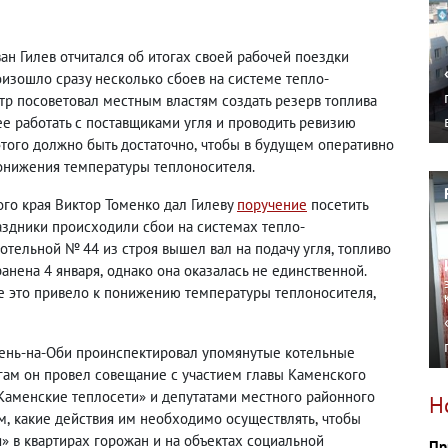
ан Гилев отчитался об итогах своей рабочей поездки
оизошло сразу несколько сбоев на системе тепло-
тр посоветовал местным властям создать резерв топлива
ее работать с поставщиками угля и проводить ревизию
этого должно быть достаточно
,
чтобы в будущем оперативно
понижения температуры теплоносителя.
ого края Виктор Томенко дал Гилеву
поручение
посетить
аздники происходили сбои на системах тепло-
котельной № 44 из строя вышел вал на подачу угля
,
топливо
ранена 4 января
,
однако она оказалась не единственной.
се это привело к понижению температуры теплоносителя
,
амень-на-Оби проинспектировал упомянутые котельные
гам он провел совещание с участием главы Каменского
аменские теплосети» и депутатами местного районного
Н
м
,
какие действия им необходимо осуществлять
,
чтобы
» в квартирах горожан и на объектах социальной
Пр