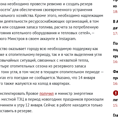
она необходимо провести ревизию и создать резерв
из
осети“ для обеспечения своевременного устранения
18
ального хозяйства. Кроме этого
,
необходимо надлежащим
ии деятельности ресурсоснабжающих организаций
,
в том
В 
 или создания запаса топлива
,
расчета за потребленную
де
ояния котельного оборудования и тепловых сетей», —
17
ого Минстроя в своем аккаунте в Instagram.
По
ьство оказывает городу всю необходимую поддержку как
по
вке к отопительному периоду
,
так и в части выделения угля
кр
езвычайных ситуаций
,
связанных с нехваткой тепла
,
16
етыре отопительных сезона из резервного запаса
Фе
 тонн угля
,
в том числе в текущем отопительном периоде —
гах его поездки не сообщается. Указано
,
что 14 января
пр
о также жалуются на холод в квартирах.
16
инспектировать Яровое
получил
и министр энергетики
а местной ТЭЦ в период новогодних праздников произошли
ле
чинили к утру 12 января. Сейчас в работе находятся только
15
ставить в резерве.
Гл