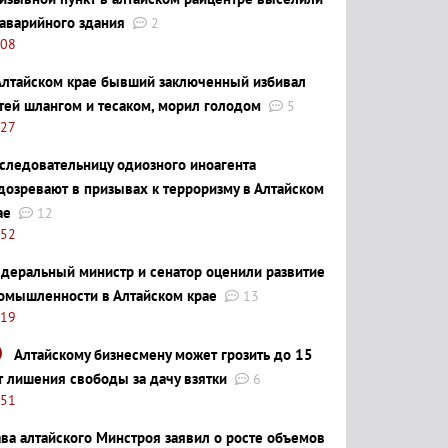
 аварийного здания
2
:08
Алтайском крае бывший заключенный избивал
тей шлангом и тесаком, морил голодом
5
:27
следовательницу одиозного иноагента
дозревают в призывах к терроризму в Алтайском
ае
12
:52
деральный министр и сенатор оценили развитие
омышленности в Алтайском крае
13
:19
Алтайскому бизнесмену может грозить до 15
т лишения свободы за дачу взятки
6
:51
ава алтайского Минстроя заявил о росте объемов