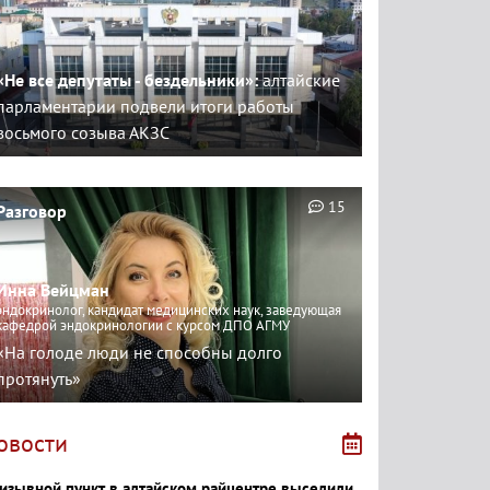
«Не все депутаты - бездельники»:
алтайские
парламентарии подвели итоги работы
восьмого созыва АКЗС
15
Разговор
Инна Вейцман
эндокринолог, кандидат медицинских наук, заведующая
кафедрой эндокринологии с курсом ДПО АГМУ
«На голоде люди не способны долго
протянуть»
овости
изывной пункт в алтайском райцентре выселили