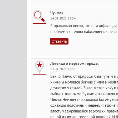
Чучмек
14.01.2021 13:54
Я правильно понял, что о газификации,
проблемы с теплоснабжением, и речи 
Ответить
Легенда о мертвом городе.
14.01.2021 13:55
Ванчо Панчо от природы был тупым и
хижины молился богине Якана и мечтал
двуногих у каждой было, жевал коку и 
выбьют золотыми буквами на камнях в 
Пикчо. Неизвестно, сколько бы ему ещ
однажды полоумный индеец Федюче Най
власть у зажравшейся верхушки правите
одной из их денгородной долиной. И б