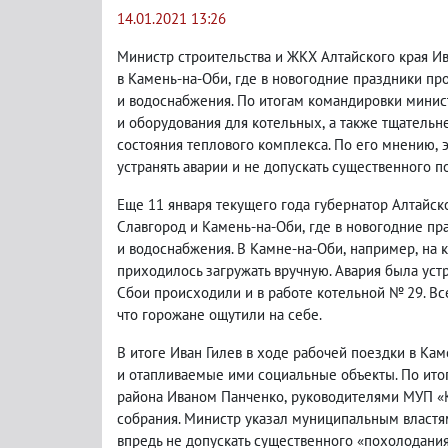
14.01.2021 13:26
Министр строительства и ЖКХ Алтайского края Ив
в Камень-на-Оби
,
где в новогодние праздники пр
и водоснабжения. По итогам командировки минис
и оборудования для котельных
,
а также тщательн
состояния теплового комплекса. По его мнению
,
устранять аварии и не допускать существенного 
Еще 11 января текущего года губернатор Алтайск
Славгород и Камень-на-Оби
,
где в новогодние пр
и водоснабжения. В Камне-на-Оби
,
например
,
на 
приходилось загружать вручную. Авария была уст
Сбои происходили и в работе котельной № 29. В
что горожане ощутили на себе.
В итоге Иван Гилев в ходе рабочей поездки в К
и отапливаемые ими социальные объекты. По ито
района Иваном Панченко
,
руководителями МУП «К
собрания. Министр указал муниципальным властя
впредь не допускать существенного «похолодания