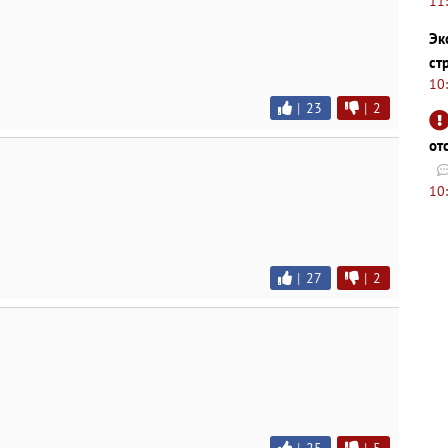
11
Эк
ст
10
|
23
|
2
от
10
|
27
|
2