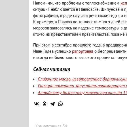
Напомним
,
что проблемы с теплоснабжением
ис
ситуация наблюдается в Павловске
,
Шипунове и п
фотографиям
,
в ряде случаев речь может идти о
К примеру
,
в Павловске теплосети много дней ра
морозов жаловались на падение температуры в до
кто-то из представителей правительства
,
пока не 
При этом в сентябре прошлого года
,
в преддвери
Иван Гилев успешно
рапортовал
о беспрецедентно
никогда не было такого высокого процента получ
Сейчас читают
Сливочное масло, изготовленное барнаульск
Санкции помешали запустить авиамаршрут и
Алтайскому бизнесмену может грозить до 15
Комментариев 54