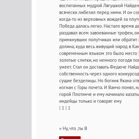
воспитанных мудрой Лягушкой Найденче
всячески либезил перед ними. И он со
когда-то из верховных вождей за плут
Победа далась легко. Настало время д
раздавал всем завоеванные трофеи, он
примкнувших попутчиках или обратит и
долина, куда весь живущий народ в Ка
современным языком это было место у 
золотые слитки, но немного погодя пон
умеет. Стал он доставать Федюче Найд
собственность через одного конкурсод
сущие безделицы. Но богиня Якана о
изгнан с Горы почета. И Ванчо понял,
горой Плотинче и ему начинало казатьс
индейцы только и говорят ему
| 1 | 1
« Ну, что ,ты В