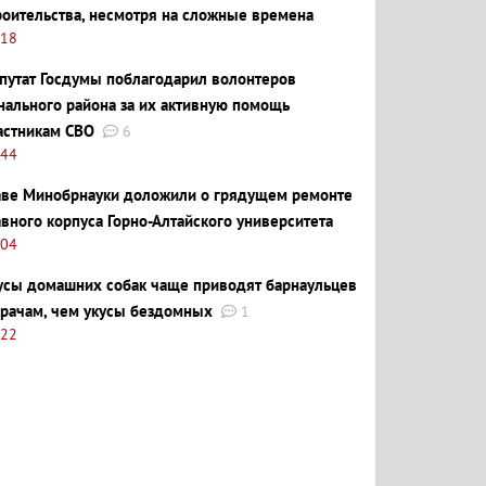
роительства, несмотря на сложные времена
:18
путат Госдумы поблагодарил волонтеров
нального района за их активную помощь
астникам СВО
6
:44
аве Минобрнауки доложили о грядущем ремонте
авного корпуса Горно-Алтайского университета
:04
усы домашних собак чаще приводят барнаульцев
врачам, чем укусы бездомных
1
:22