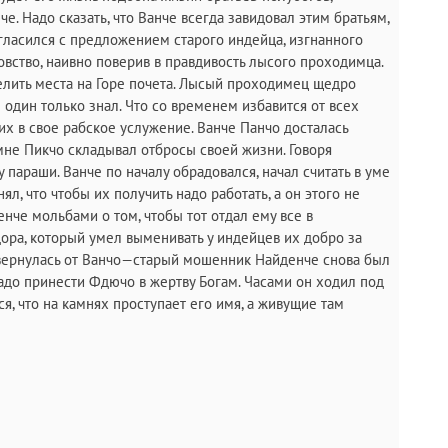
. Надо сказать, что Ванче всегда завидовал этим братьям,
гласился с предложением старого индейца, изгнанного
овство, наивно поверив в правдивость лысого проходимца.
елить места на Горе почета. Лысый проходимец щедро
 один только знал. Что со временем избавится от всех
х в свое рабское услужение. Ванче Панчо досталась
мне Пикчо складывал отбросы своей жизни. Говоря
параши. Ванче по началу обрадовался, начал считать в уме
ял, что чтобы их получить надо работать, а он этого не
енче мольбами о том, чтобы тот отдал ему все в
ора, который умел выменивать у индейцев их добро за
твернулась от Ванчо—старый мошенник Найденче снова был
 надо принести Фдючо в жертву Богам. Часами он ходил под
я, что на камнях проступает его имя, а живущие там