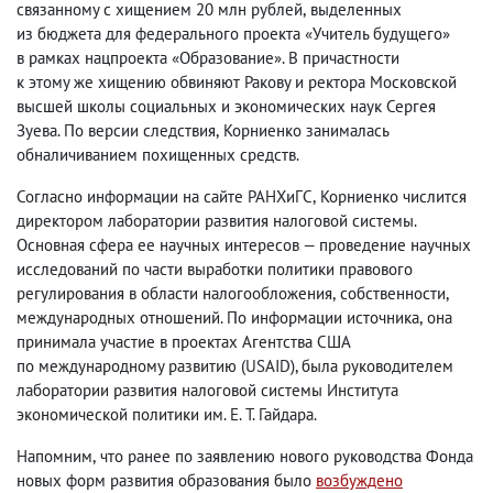
связанному с хищением 20 млн рублей
,
выделенных
из бюджета для федерального проекта «Учитель будущего»
в рамках нацпроекта «Образование». В причастности
к этому же хищению обвиняют Ракову и ректора Московской
высшей школы социальных и экономических наук Сергея
Зуева. По версии следствия
,
Корниенко занималась
обналичиванием похищенных средств.
Согласно информации на сайте РАНХиГС
,
Корниенко числится
директором лаборатории развития налоговой системы.
Основная сфера ее научных интересов — проведение научных
исследований по части выработки политики правового
регулирования в области налогообложения
,
собственности
,
международных отношений. По информации источника
,
она
принимала участие в проектах Агентства США
по международному развитию
(
USAID), была руководителем
лаборатории развития налоговой системы Института
экономической политики им. Е. Т. Гайдара.
Напомним
,
что ранее по заявлению нового руководства Фонда
новых форм развития образования было
возбуждено