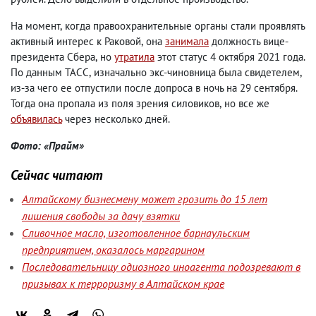
На момент
,
когда правоохранительные органы стали проявлять
активный интерес к Раковой
,
она
занимала
должность вице-
президента Сбера
,
но
утратила
этот статус 4 октября 2021 года.
По данным ТАСС
,
изначально экс-чиновница была свидетелем
,
из-за чего ее отпустили после допроса в ночь на 29 сентября.
Тогда она пропала из поля зрения силовиков
,
но все же
объявилась
через несколько дней.
Фото: «Прайм»
Сейчас читают
Алтайскому бизнесмену может грозить до 15 лет
лишения свободы за дачу взятки
Сливочное масло, изготовленное барнаульским
предприятием, оказалось маргарином
Последовательницу одиозного иноагента подозревают в
призывах к терроризму в Алтайском крае