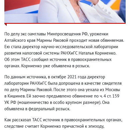
По делу экс-замглавы Минпросвещения РФ
,
уроженки
Алтайского края Марины Раковой проходит новая обвиняемая.
Ею стала директор научно-исследовательской лаборатории
развития налоговой системы РАНХиГС Наталья Корниенко.
Об этом ТАСС сообщил источник в правоохранительных
органах. Корниенко уже объявлена в розыск.
По данным источника
,
в октябре 2021 года директор
лаборатории РАНХиГС была допрошена в качестве свидетеля
по делу Марины Раковой. После этого она уехала из Москвы
в Кишинев. Ей заочно предъявлено обвинение по ч. 4 ст. 159
УК РФ
(
мошенничество в особо крупном размере). Она
объявлена в федеральный розыск.
Как рассказал ТАСС источник в правоохранительных органах
,
следствие считает Корниенко причастной к эпизоду
,