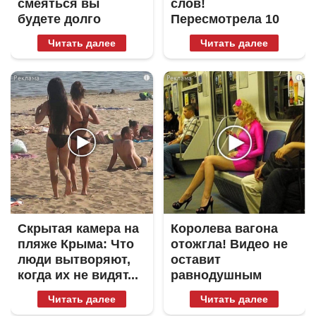
смеяться вы
слов!
будете долго
Пересмотрела 10
раз
Читать далее
Читать далее
i
i
Скрытая камера на
Королева вагона
пляже Крыма: Что
отожгла! Видео не
люди вытворяют,
оставит
когда их не видят...
равнодушным
Читать далее
Читать далее