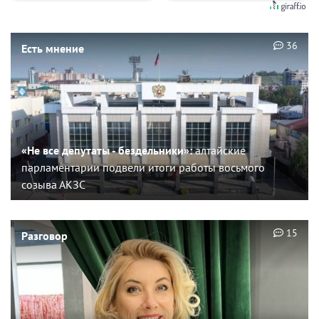
36
Есть мнение
«Не все депутаты - бездельники»:
алтайские
парламентарии подвели итоги работы восьмого
созыва АКЗС
15
Разговор