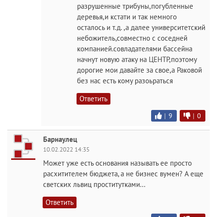
разрушенные трибуны,погубленные
деревья,и кстати и так немного
осталось и т.д. ,а далее университетский
небожитель,совместно с соседней
компанией.совладателями бассейна
начнут новую атаку на ЦЕНТР,поэтому
дорогие мои давайте за свое,а Раковой
без нас есть кому разоьраться
Ответить
|
9
|
0
Барнаулец
10.02.2022 14:35
Может уже есть основания называть ее просто
расхитителем бюджета, а не бизнес вумен? А еще
светских львиц проститутками...
Ответить