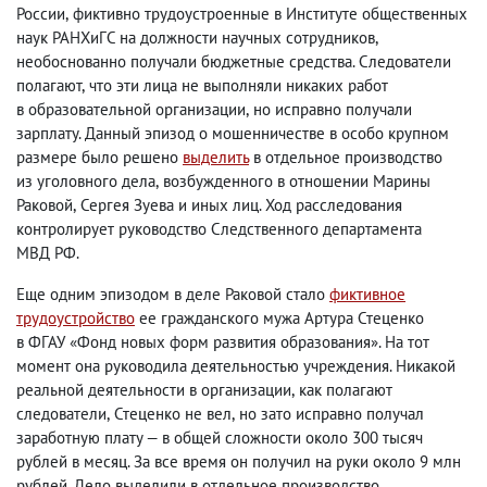
России
,
фиктивно трудоустроенные в Институте общественных
наук РАНХиГС на должности научных сотрудников
,
необоснованно получали бюджетные средства. Следователи
полагают
,
что эти лица не выполняли никаких работ
в образовательной организации
,
но исправно получали
зарплату. Данный эпизод о мошенничестве в особо крупном
размере было решено
выделить
в отдельное производство
из уголовного дела
,
возбужденного в отношении Марины
Раковой
,
Сергея Зуева и иных лиц. Ход расследования
контролирует руководство Следственного департамента
МВД РФ.
Еще одним эпизодом в деле Раковой стало
фиктивное
трудоустройство
ее гражданского мужа Артура Стеценко
в ФГАУ «Фонд новых форм развития образования». На тот
момент она руководила деятельностью учреждения. Никакой
реальной деятельности в организации
,
как полагают
следователи
,
Стеценко не вел
,
но зато исправно получал
заработную плату — в общей сложности около 300 тысяч
рублей в месяц. За все время он получил на руки около 9 млн
рублей. Дело выделили в отдельное производство.