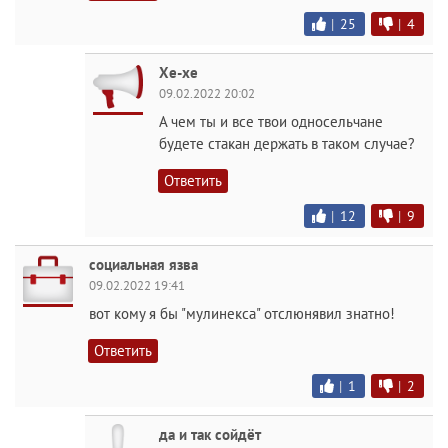
|
25
|
4
Хе-хе
09.02.2022 20:02
А чем ты и все твои односельчане
будете стакан держать в таком случае?
Ответить
|
12
|
9
социальная язва
09.02.2022 19:41
вот кому я бы "мулинекса" отслюнявил знатно!
Ответить
|
1
|
2
да и так сойдёт