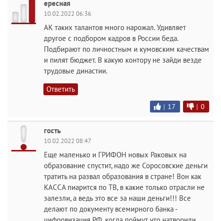
ересная
10.02.2022 06:36
АК таких талантов много нарожал. Удивляет
другое с подбором кадров в России беда.
Подбирают по личностным и кумовским качествам
и пилят бюджет. В какую контору не зайди везде
трудовые династии.
Ответить
|
17
|
0
гость
10.02.2022 08:47
Еще маленько и ГРИФОН новых Раковых на
образование спустит, надо же Соросовские деньги
тратить на развал образования в стране! Вон как
КАССА пиарится по ТВ, в какие только отрасли не
залезли, а ведь это все за наши деньги!!! Все
делают по документу всемирного банка -
цифровизация РФ, когда поймут что натворили