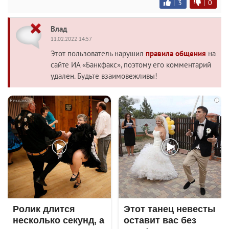
|
3
|
0
Влад
11.02.2022 14:57
Этот пользователь нарушил
правила общения
на
сайте ИА «Банкфакс», поэтому его комментарий
удален. Будьте взаимовежливы!
i
i
Ролик длится
Этот танец невесты
несколько секунд, а
оставит вас без