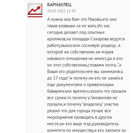
БАРНАУЛЕЦ
10.02.2022 12:43
А нужна она Вам это Ракова,кто она
такая клавиши за ее жать.Из нас
сегодня делают под опытных
кроликов,на площади Сахарова ведутся
работу,выкосили сосновую рощецу , к
которой ни собственник ни мэрия
никакого отношения не имеет,да и кто
он этот собственник,словами поэта.."а
Ваши кто родители,чем вы занимались
до 17 года"-и почему ни кто не занялся
еще документами о приватизации
баваринских времен,сказать что прошли
все сроки.то почему у Гамаюнова не
прошли,и почему "владелец" участка
решил что для города лучше все
мероприятия проводить в другом
месте,он кто вице мэр,руководитель
комитета по имуществу,и кто заплати за