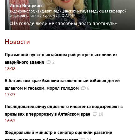
Инна Вейцман
эндокринолог, кандидат медицинских наук, заведующая кафедрой
эндокринологии с курсом ДПО АГМУ
«На голоде люди не способны долго протянуть»
Новости
Призывной пункт в алтайском райцентре выселили из
аварийного здания
2
18:08
В Алтайском крае бывший заключенный избивал детей
шлангом и тесаком, морил голодом
6
17:27
Последовательницу одиозного иноагента подозревают в
призывах к терроризму в Алтайском крае
18
16:52
Федеральный министр и сенатор оценили развитие
промышленности в Алтайском крае