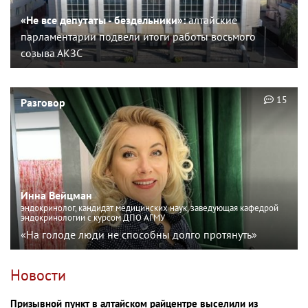
«Не все депутаты - бездельники»:
алтайские
парламентарии подвели итоги работы восьмого
созыва АКЗС
15
Разговор
Инна Вейцман
эндокринолог, кандидат медицинских наук, заведующая кафедрой
эндокринологии с курсом ДПО АГМУ
«На голоде люди не способны долго протянуть»
Новости
Призывной пункт в алтайском райцентре выселили из