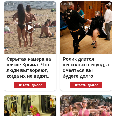
i
i
Скрытая камера на
Ролик длится
пляже Крыма: Что
несколько секунд, а
люди вытворяют,
смеяться вы
когда их не видят...
будете долго
Читать далее
Читать далее
i
i