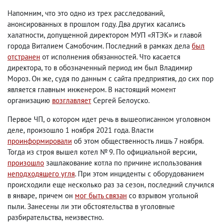
Напомним
,
что это одно из трех расследований
,
анонсированных в прошлом году. Два других касались
халатности
,
допущенной директором МУП «ЯТЭК» и главой
города Виталием Самобочим. Последний в рамках дела
был
отстранен
от исполнения обязанностей. Что касается
директора
,
то в обозначенный период им был Владимир
Мороз. Он же
,
судя по данным с сайта предприятия
,
до сих пор
является главным инженером. В настоящий момент
организацию
возглавляет
Сергей Белоуско.
Первое ЧП
,
о котором идет речь в вышеописанном уголовном
деле
,
произошло 1 ноября 2021 года. Власти
проинформировали
об этом
общественность
лишь 7 ноября.
Тогда из строя вышел котел № 9. По официальной версии
,
произошло
зашлакование котла по причине использования
неподходящего угля
. При этом инциденты с оборудованием
происходили еще несколько раз за сезон
,
последний случился
в январе
,
причем он
мог быть связан
со взрывом угольной
пыли. Занесены ли эти обстоятельства в уголовные
разбирательства
,
неизвестно.