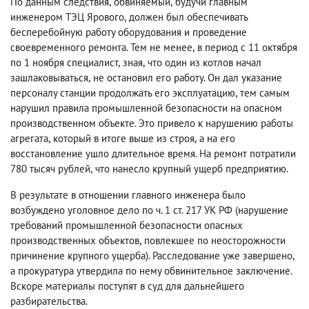
По данным следствия
,
обвиняемый
,
будучи главным
инженером ТЭЦ Ярового
,
должен был обеспечивать
бесперебойную работу оборудования и проведение
своевременного ремонта. Тем не менее
,
в период с 11 октября
по 1 ноября специалист
,
зная
,
что один из котлов начал
зашлаковываться
,
не остановил его работу. Он дал указание
персоналу станции продолжать его эксплуатацию
,
тем самым
нарушил правила промышленной безопасности на опасном
производственном объекте. Это привело к нарушению работы
агрегата
,
который в итоге выше из строя
,
а на его
восстановление ушло длительное время. На ремонт потратили
780 тысяч рублей
,
что нанесло крупный ущерб предприятию.
В результате в отношении главного инженера было
возбуждено уголовное дело по ч. 1 ст. 217 УК РФ
(
нарушение
требований промышленной безопасности опасных
производственных объектов
,
повлекшее по неосторожности
причинение крупного ущерба). Расследование уже завершено
,
а прокуратура утвердила по нему обвинительное заключение.
Вскоре материалы поступят в суд для дальнейшего
разбирательства.