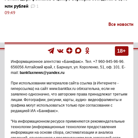
млн рублей
1
09:49
Все новости
18+
Информационное агентство
«Банкфакс»
. Тел.
+7 960-945-96-96
.
656056
Алтайский край, г. Барнаул
,
ул. Короленко, 51, оф. 101
. E-
mail:
bankfaxnews@yandex.ru
При использовании материалов сайта ссылка (в Интернете -
гиперссылка) на сайт www.bankfax.ru обязательна, если не
заявлено однозначно, что авторские права принадлежат третьим
лицам. Фотографии, рисунки, карты, аудио- видеофрагменты и
графика могут использоваться только при согласовании с
редакцией ИА «Банкфакс».
"На информационном ресурсе применяются рекомендательные
технологии (информационные технологии предоставления
информации на основе сбора, систематизации и анализа
сведений, относящихся к предпочтениям пользователей сети