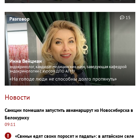
15
Разговор
Инна Вейцман
эндокринолог, кандидат медицинских наук, заведующая кафедрой
эндокринологии с курсом ДПО АГМУ
«На голоде люди не способны долго протянуть»
Новости
Санкции помешали запустить авиамаршрут из Новосибирска в
Белокуриху
09:11
«Свиньи едят своих поросят и падаль»: в алтайском селе