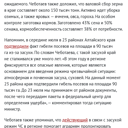
ожидаемого. Чеботаев также доложил
,
что валовой сбор зерна
в крае составляет около 150 тысяч тонн. Активно идет уборка
озимых
,
а также яровых — ячменя
,
овса
,
гороха. На особом
контроле заготовка кормов. Заготовлено 43% сена и 50%
сенажа
,
кормообеспеченность составляет 38% от потребности.
Напомним
,
в середине июля в 23 районах Алтайского края
подтвердили
факт гибели посевов на площади в 90 тысяч
га из-за засухи. По словам Чеботаева
,
с такой засухой край
не сталкивался уже много лет. «В этом году в регионе
фиксируются все опасные явления
,
которые являются
основанием для введения режима чрезвычайной ситуации:
атмосферная и почвенная засуха
,
суховей. На данный момент
23 района края подтвердили гибель посевов на площади 90
тысяч га. До 23 июля мы принимаем от районов документы
,
после чего передадим пакеты в федеральный центр для
определения ущерба», — комментировал тогда ситуацию
министр.
Чеботаев также упоминал
,
что
действующий
в связи с засухой
режим ЧС в регионе помогает аграриям пролонгировать