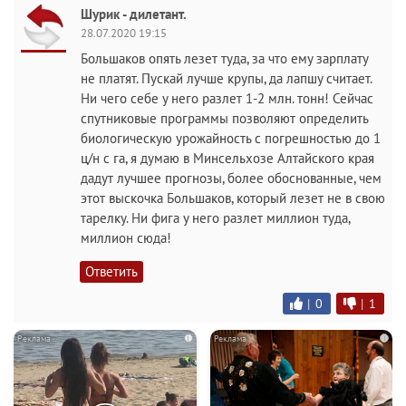
Шурик - дилетант.
28.07.2020 19:15
Большаков опять лезет туда, за что ему зарплату
не платят. Пускай лучше крупы, да лапшу считает.
Ни чего себе у него разлет 1-2 млн. тонн! Сейчас
спутниковые программы позволяют определить
биологическую урожайность с погрешностью до 1
ц/н с га, я думаю в Минсельхозе Алтайского края
дадут лучшее прогнозы, более обоснованные, чем
этот выскочка Большаков, который лезет не в свою
тарелку. Ни фига у него разлет миллион туда,
миллион сюда!
Ответить
|
0
|
1
i
i