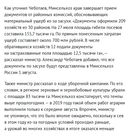
Как уточнил Чеботаев
,
Минсельхоз края завершает прием
документов от районных комиссий
,
обосновывающих
материальный ущерб из-за засухи. «Документы оформили 209
хозяйств из 30 районов. На 27 июля площадь гибели посевов
составила 155,7 тысячи га. По прямым понесенным затратам
ущерб составляет около 700 млн рублей. В числе
обратившихся хозяйств 12 подали документы
на застрахованные поля площадью 12,5 тысячи га», —
рассказал министр. Александр Чеботаев добавил
,
что все
документы по засухе будут представлены в Минсельхоз
России 1 августа.
Также министр рассказал о ходе уборочной кампании. По его
словам
,
в регионе зерновые и зернобобовые культуры убрали
с площади 83 тысячи га. Минсельхоз констатирует
,
что темпы
выше прошлогодних — в 2019 году такой объем работ аграрии
выполнили только к середине августа. Впрочем
,
министр
не упомянул
,
что это было вполне ожидаемо
,
поскольку и сев
в этом году из-за погодных условий проходил раньше
,
а урожай во многих хозяйствах в итоге оказался меньше