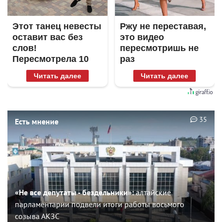
Этот танец невесты
Ржу не переставая,
оставит вас без
это видео
слов!
пересмотришь не
Пересмотрела 10
раз
раз
Читать далее
Читать далее
35
Есть мнение
«Не все депутаты - бездельники»:
алтайские
парламентарии подвели итоги работы восьмого
созыва АКЗС