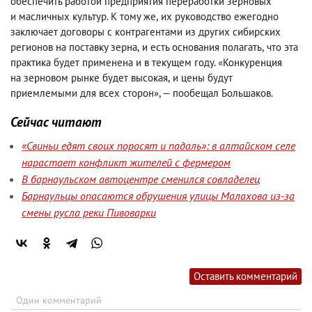
обеспечить работой предприятия переработки зерновых
и масличных культур. К тому же
,
их руководство ежегодно
заключает договоры с контрагентами из других сибирских
регионов на поставку зерна
,
и есть основания полагать
,
что эта
практика будет применена и в текущем году. «Конкуренция
на зерновом рынке будет высокая
,
и цены будут
приемлемыми для всех сторон», — пообещал Большаков.
Сейчас читают
«Свиньи едят своих поросят и падаль»: в алтайском селе
нарастает конфликт жителей с фермером
В барнаульском автоцентре сменился совладелец
Барнаульцы опасаются обрушения улицы Малахова из-за
смены русла реки Пивоварки
Оставить комментарий
Один комментарий