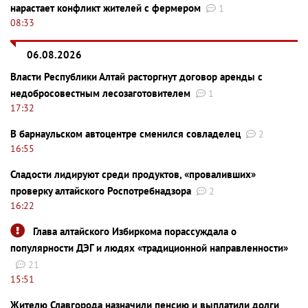
нарастает конфликт жителей с фермером
1
08:33
06.08.2026
Власти Республики Алтай расторгнут договор аренды с
недобросовестным лесозаготовителем
1
17:32
В барнаульском автоцентре сменился совладелец
2
16:55
Сладости лидируют среди продуктов, «проваливших»
проверку алтайского Роспотребнадзора
2
16:22
Глава алтайского Избиркома порассуждала о
популярности ДЭГ и людях «традиционной направленности»
21
15:51
Жителю Славгорода назначили пенсию и выплатили долги