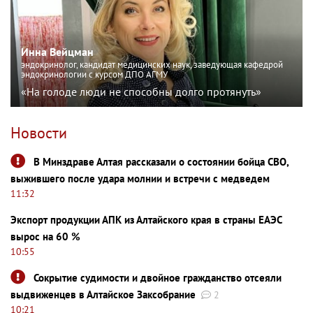
Инна Вейцман
эндокринолог, кандидат медицинских наук, заведующая кафедрой
эндокринологии с курсом ДПО АГМУ
«На голоде люди не способны долго протянуть»
Новости
В Минздраве Алтая рассказали о состоянии бойца СВО,
выжившего после удара молнии и встречи с медведем
11:32
Экспорт продукции АПК из Алтайского края в страны ЕАЭС
вырос на 60 %
10:55
Сокрытие судимости и двойное гражданство отсеяли
выдвиженцев в Алтайское Заксобрание
2
10:21