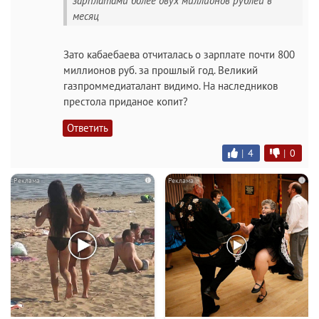
зарплатами более двух миллионов рублей в
месяц
Зато кабаебаева отчиталась о зарплате почти 800
миллионов руб. за прошлый год. Великий
газпроммедиаталант видимо. На наследников
престола приданое копит?
Ответить
|
4
|
0
i
i