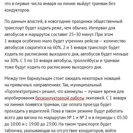
что в первые числа января на линию выйдут трамваи без
кондукторов.
По данным властей
,
в новогодние праздники общественный
транспорт будет ходить реже
,
чем обычно. Интервал для
автобусов и маршруток составит 25−30 минут. При этом
1 января особенно мало будет утренних рейсов — количество
автобусов сократится на 60%. 2 и 3 января транспорт будет
ходить по расписанию выходного дня
,
автобусов будет меньше
на 30%. С 3 по 10 января автобусы
,
троллейбусы и трамваи
тоже будут ходить по расписанию выходного дня.
Между тем барнаульцам стоит ожидать некоторых новаций
на привычных направлениях. Так
,
муниципальный
«Горэлектротранс» решил
,
что каникулы — лучшее время для
апробирования
бескондукторной работы
экипажей. С 1 января
на линиях появятся трамваи
,
где оплата проезда будет
проходить у водителей. Пока в таком режиме будут работать
всего два вагона по маршрутам № 1 и № 2 и в периоды с 05:30
до 10:00 и с 19:00 до 23:00. На таком транспорте будет
табличка
,
указывающая на отсутствие кондукторов
,
войти