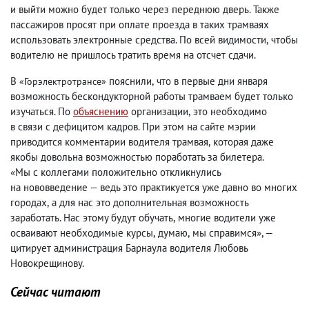
и выйти можно будет только через переднюю дверь. Также
пассажиров просят при оплате проезда в таких трамваях
использовать электронные средства. По всей видимости
,
чтобы
водителю не пришлось тратить время на отсчет сдачи.
В
пояснили
,
что в первые дни января
«Горэлектротрансе
»
возможность бескондукторной работы трамваем будет только
изучаться. По
объяснению
организации
,
это необходимо
в связи с дефицитом кадров. При этом на сайте мэрии
приводится комментарии водителя трамвая
,
которая даже
якобы довольна возможностью поработать за билетера.
«Мы с коллегами положительно откликнулись
на нововведение — ведь это практикуется уже давно во многих
городах
,
а для нас это дополнительная возможность
заработать. Нас этому будут обучать
,
многие водители уже
осваивают необходимые курсы
,
думаю
,
мы справимся», —
цитирует администрация Барнаула водителя Любовь
Новокрещинову.
Сейчас читают