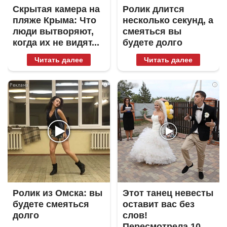
Скрытая камера на
Ролик длится
пляже Крыма: Что
несколько секунд, а
люди вытворяют,
смеяться вы
когда их не видят...
будете долго
Читать далее
Читать далее
i
i
Ролик из Омска: вы
Этот танец невесты
будете смеяться
оставит вас без
долго
слов!
Пересмотрела 10