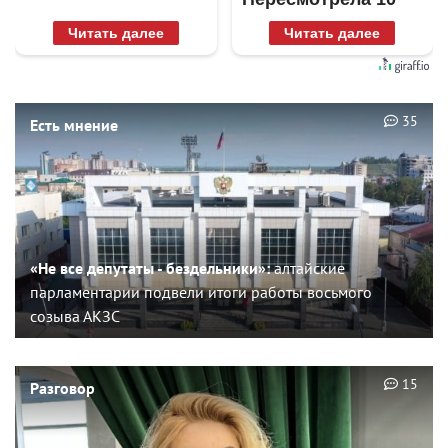
раз
Читать далее
Читать далее
35
Есть мнение
«Не все депутаты - бездельники»:
алтайские
парламентарии подвели итоги работы восьмого
созыва АКЗС
15
Разговор