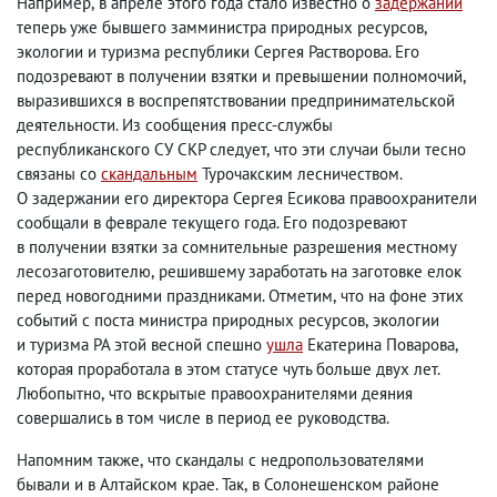
Например
,
в апреле этого года стало известно о
задержании
теперь уже бывшего замминистра природных ресурсов
,
экологии и туризма республики Сергея Растворова. Его
подозревают в получении взятки и превышении полномочий
,
выразившихся в воспрепятствовании предпринимательской
деятельности. Из сообщения пресс-службы
республиканского СУ СКР следует
,
что эти случаи были тесно
связаны со
скандальным
Турочакским лесничеством.
О задержании его директора Сергея Есикова правоохранители
сообщали в феврале текущего года. Его подозревают
в получении взятки за сомнительные разрешения местному
лесозаготовителю
,
решившему заработать на заготовке елок
перед новогодними праздниками. Отметим
,
что на фоне этих
событий с поста министра природных ресурсов
,
экологии
и туризма РА этой весной спешно
ушла
Екатерина Поварова
,
которая проработала в этом статусе чуть больше двух лет.
Любопытно
,
что вскрытые правоохранителями деяния
совершались в том числе в период ее руководства.
Напомним также
,
что скандалы с недропользователями
бывали и в Алтайском крае. Так
,
в Солонешенском районе