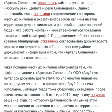
«Артель Солнечная»
попыталась
зайти на участок недр
«Россыпь реки Щепета и реки Солонешная». Однако
золотодобытчики
встретили
сопротивление со стороны
местных жителей и экоактивистов из-за наличия на этой
территории редких животных и растений
,
а также опасений
людей
,
что работа компании может закончиться локальной
экологической катастрофой. Под давлением общественности
краевое Минприроды
отказалось
согласовывать добычу золота
,
однако в последнее время в Солонешенском районе
циркулирует информация о том
,
что «Артель Солнечная»
не оставила своих планов.
Такая позиция местных жителей объясняется тем
,
что
аффилированное с «Артелью Солнечной» ООО «Ануй» уже
пыталось добывать драгметалл по упомянутой лицензии
,
но на другом участке — в долине реки Ануй близ села
Топольное. Ситуация тогда тоже обернулась скандалом после
вмешательства экологов. В итоге
,
в 2019 году в силу
вступило
решение суда
,
по которому деятельность «Ануя» на этом
месторождении ограничили из-за наличия на территории
прииска краснокнижной флоры и фауны. Впоследствии