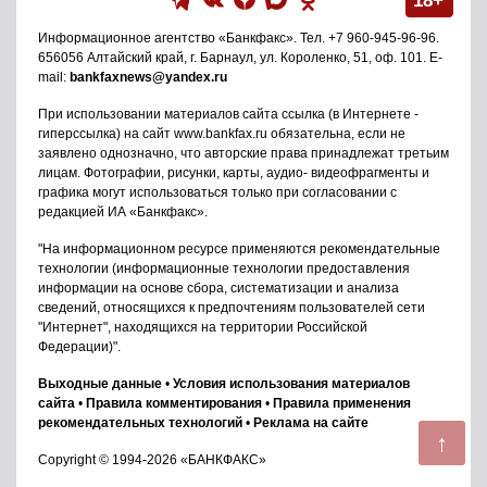
18+
Информационное агентство
«Банкфакс»
. Тел.
+7 960-945-96-96
.
656056
Алтайский край, г. Барнаул
,
ул. Короленко, 51, оф. 101
. E-
mail:
bankfaxnews@yandex.ru
При использовании материалов сайта ссылка (в Интернете -
гиперссылка) на сайт www.bankfax.ru обязательна, если не
заявлено однозначно, что авторские права принадлежат третьим
лицам. Фотографии, рисунки, карты, аудио- видеофрагменты и
графика могут использоваться только при согласовании с
редакцией ИА «Банкфакс».
"На информационном ресурсе применяются рекомендательные
технологии (информационные технологии предоставления
информации на основе сбора, систематизации и анализа
сведений, относящихся к предпочтениям пользователей сети
"Интернет", находящихся на территории Российской
Федерации)".
Выходные данные
•
Условия использования материалов
сайта
•
Правила комментирования
•
Правила применения
рекомендательных технологий
•
Реклама на сайте
↑
Copyright © 1994-2026 «БАНКФАКС»