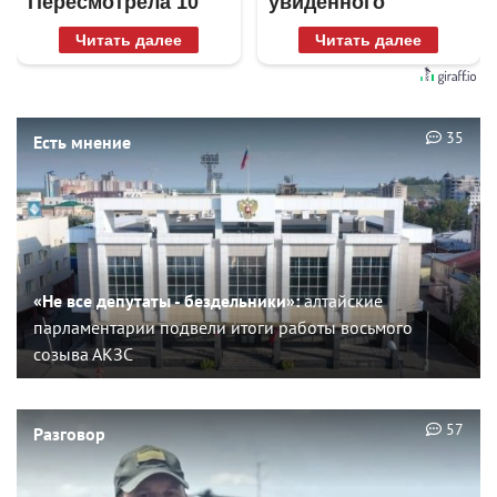
Пересмотрела 10
увиденного
раз
Читать далее
Читать далее
35
Есть мнение
«Не все депутаты - бездельники»:
алтайские
парламентарии подвели итоги работы восьмого
созыва АКЗС
57
Разговор