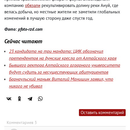
компанию
обязали
рекультивировать долину реки Ануй
,
где
велась добыча
,
но местные жители не заметили глобальных
изменений в лучшую сторону даже спустя год.
Фото: pfoto-rzd.com
Сейчас читают
23 кандидата на три мандата: ЦИК обозначил
претендентов на думские кресла от Алтайского края
Бывшего ректора Алтайского аграрного университета
будут судить за несуществующих абитуриентов
Барнаульский маньяк Виталий Манишин заявил, что
никого не убивал
Оставить комментарий
Комментариев 3