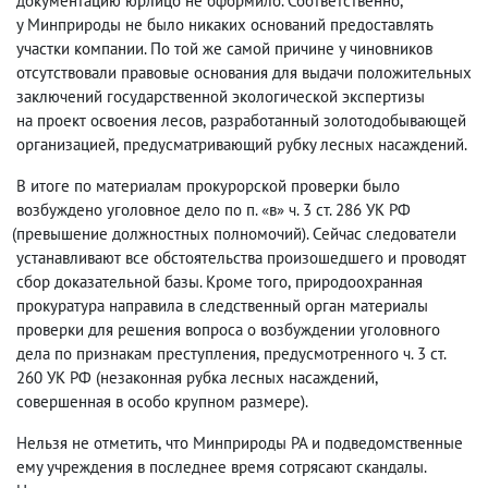
документацию юрлицо не оформило. Соответственно
,
у Минприроды не было никаких оснований предоставлять
участки компании. По той же самой причине у чиновников
отсутствовали правовые основания для выдачи положительных
заключений государственной экологической экспертизы
на проект освоения лесов
,
разработанный золотодобывающей
организацией
,
предусматривающий рубку лесных насаждений.
В итоге по материалам прокурорской проверки было
возбуждено уголовное дело по п. «в» ч. 3 ст. 286 УК РФ
(
превышение должностных полномочий). Сейчас следователи
устанавливают все обстоятельства произошедшего и проводят
сбор доказательной базы. Кроме того
,
природоохранная
прокуратура направила в следственный орган материалы
проверки для решения вопроса о возбуждении уголовного
дела по признакам преступления
,
предусмотренного ч. 3 ст.
260 УК РФ
(
незаконная рубка лесных насаждений
,
совершенная в особо крупном размере).
Нельзя не отметить
,
что Минприроды РА и подведомственные
ему учреждения в последнее время сотрясают скандалы.