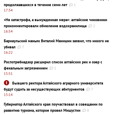
продолжавшихся в течение семи лет
1
17:34
«Не катастрофа, а вынужденная мера»: алтайские чиновники
прокомментировали обмеление водохранилища
2
16:54
Барнаульский маньяк Виталий Манишин заявил, что никого не
убивал
7
16:22
Роспотребнадзор расширил список алтайских рек и озер с
фекальным загрязнением
5
15:51
Бывшего ректора Алтайского аграрного университета
будут судить за несуществующих абитуриентов
7
15:14
Губернатор Алтайского края поучаствовал в совещании по
развитию туризма, которое провел Мишустин
8