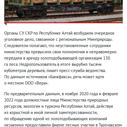
Органы СУ СКР по Республике Алтай возбудили очередное
уголовное дело
,
связанное с региональным Минприроды.
Следователи полагают
,
что неустановленные сотрудники
министерства превысили свои полномочия и неправомерно
передали в аренду золотодобывающей организации 130
га леса. Недропользователь в итоге вырубил тысячи
кубометров деревьев
,
пишет пресс-служба ведомства
.
По данным источников
«
Банкфакса
»
, речь может идти
о местном ООО
«
Вера
».
По предварительным данным
,
в ноябре 2020 года и феврале
2022 года должностные лица Министерства природных
ресурсов
,
экологии и туризма Республики Алтай
,
действуя
из корыстной и иной личной заинтересованности
,
по обращению одной из золотодобывающих компаний
незаконно предоставили фирме лесные участки в Турочакском