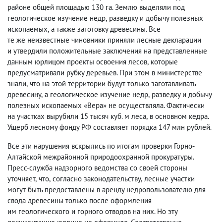
районе общей площадью 130 га. Землю выделяли под
геологическое изучение недр
,
разведку и добычу полезных
ископаемых
,
а также заготовку древесины. Все
те же неизвестные чиновники приняли лесные декларации
и утвердили положительные заключения на
представленные
данным юрлицом
проекты освоения лесов
,
которые
предусматривали рубку деревьев. При этом в министерстве
знали
,
что на этой территории будут только заготавливать
древесину
,
а геологическое изучение недр
,
разведку и добычу
полезных ископаемых «Вера» не осуществляла. Фактически
на участках вырубили 15 тысяч куб. м леса
,
в основном кедра.
Ущерб лесному фонду РФ составляет порядка 147 млн рублей.
Все эти нарушения вскрылись по итогам проверки Горно-
Алтайской межрайонной природоохранной прокуратуры.
Пресс-служба надзорного ведомства со своей стороны
уточняет
,
что
,
согласно законодательству
,
лесные участки
могут быть предоставлены в аренду недропользователю для
свода древесины только после оформления
им геологического и горного отводов на них. Но эту