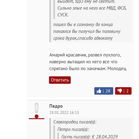
выйдет, УДО ему не светит.
Сильно злые на него все МВД, ФСБ,
СУСК.
пошел бы в сознанку до конца
покаялся бы получил бы половину
срока дурак,спасибо адвокату
Амарий красавчик, развел пухлого,
наверно вытащил из него все что
спрятано было по заначкам. Молодец.
Ответить
|
28
|
2
Педро
28.01.2022 16:15
Славгородец писал(а):
Петро писал(а):
Гость писал(а): К 28.04.2029