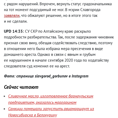
с рядом нарушений. Впрочем
,
вернуть статус градоначальника
на тот момент подсудимый не мог. В мэрии Славгорода
заявляли
, что обжалуют решение
,
но в итоге этого так
и не сделали.
UPD 14:35:
СУ СКР по Алтайскому краю раскрыло
подробности разбирательства. Так
,
п
осле задержания чиновник
признал свою вину
,
обещая содействовать следствию
,
поэтому
в отношении него была избрана мера пресечения в виде
домашнего ареста. Однако в связи с явным и грубым
ее нарушением в начале сентября 2020 года по ходатайству
следователя суд изменил ее на арест.
Фото: страница slavgorod_gorbunov в Instagram
Сейчас читают
Сливочное масло, изготовленное барнаульским
предприятием, оказалось маргарином
Санкции помешали запустить авиамаршрут из
Новосибирска в Белокуриху