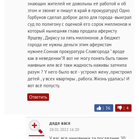
знающих жителей не довольны её работой и об
этом и звонят и пишут в край в прокуратуру) Одно
Горбунов сделал доброе дело для города -выиграл
суд по полигону с оценкой его сорок миллионов и
который нынешняя глава продала аферисту
Ярцеву , Дирксу за пять миллионов ,в бюджет
города не нужны деньги этим аферистам
нужнее.Сонная прокуратура Славгорода " вроде
как в неведении"Я вот не могу понять быть таким
наивным или всё таки жадность наживы затмила
разум ? У него было всё - устроил жену ,пристроил
детей , у всех квартиры , работа. Жизнь удалась! И
вот всё попусту.
Ответить
|
36
|
4
дядя вася
28.01.2022 16:20
У вас все чиновники за последние 20