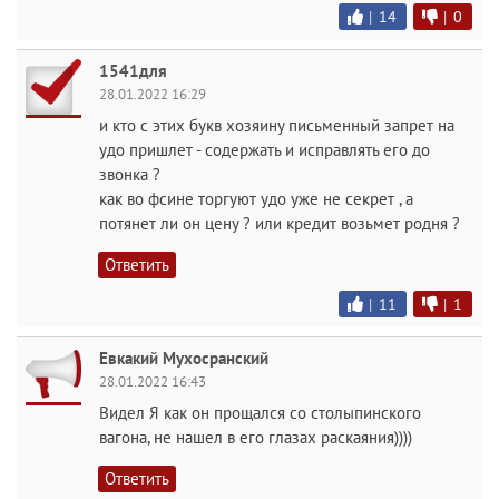
|
14
|
0
1541для
28.01.2022 16:29
и кто с этих букв хозяину письменный запрет на
удо пришлет - содержать и исправлять его до
звонка ?
как во фсине торгуют удо уже не секрет , а
потянет ли он цену ? или кредит возьмет родня ?
Ответить
|
11
|
1
Евкакий Мухосранский
28.01.2022 16:43
Видел Я как он прощался со столыпинского
вагона, не нашел в его глазах раскаяния))))
Ответить