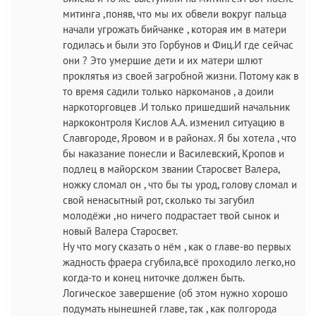
митинга ,поняв, что мы их обвели вокруг пальца
начали угрожать бийчанке , которая им в матери
годилась и были это Горбунов и Фиц.И где сейчас
они ? Это умершие дети и их матери шлют
проклятья из своей загробной жизни. Потому как в
то время садили только наркоманов , а доили
наркоторговцев .И только пришедший начальник
наркоконтроля Кислов А.А. изменил ситуацию в
Славгороде, Яровом и в районах. Я бы хотела , что
бы наказание понесли и Василевский, Кропов и
подлец в майорском звании Старосвет Валера,
ножку сломал он , что бы ты урод, голову сломал и
свой ненасытный рот, сколько ты загубил
молодёжи ,но ничего подрастает твой сынок и
новый Валера Старосвет.
Ну что могу сказать о нём , как о главе-во первых
жадность фраера сгубила,всё проходило легко,но
когда-то и конец ниточке должен быть.
Логическое завершение (об этом нужно хорошо
подумать нынешней главе, так , как полгорода