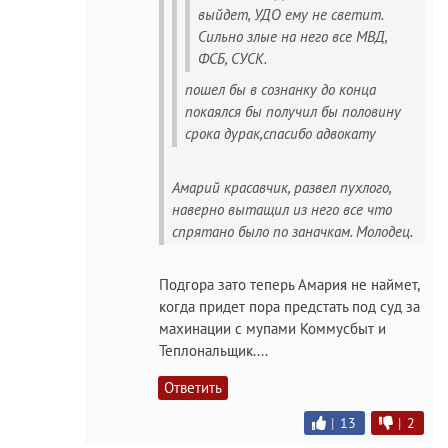
выйдет, УДО ему не светит.
Сильно злые на него все МВД,
ФСБ, СУСК.
пошел бы в сознанку до конца
покаялся бы получил бы половину
срока дурак,спасибо адвокату
Амарий красавчик, развел пухлого,
наверно вытащил из него все что
спрятано было по заначкам. Молодец.
Подгора зато теперь Амария не наймет,
когда придет пора предстать под суд за
махинации с мупами Коммусбыт и
Теплональщик....
Ответить
|
13
|
2