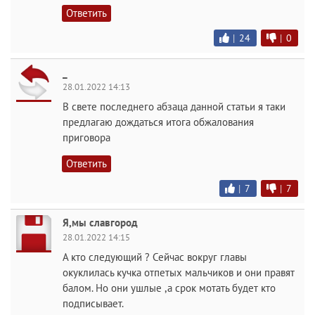
Ответить
|
24
|
0
_
28.01.2022 14:13
В свете последнего абзаца данной статьи я таки
предлагаю дождаться итога обжалования
приговора
Ответить
|
7
|
7
Я,мы славгород
28.01.2022 14:15
А кто следующий ? Сейчас вокруг главы
окуклилась кучка отпетых мальчиков и они правят
балом. Но они ушлые ,а срок мотать будет кто
подписывает.