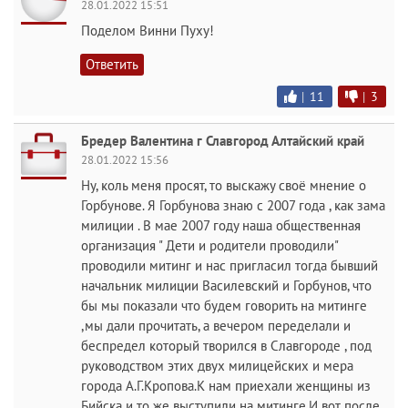
28.01.2022 15:51
Поделом Винни Пуху!
Ответить
|
11
|
3
Бредер Валентина г Славгород Алтайский край
28.01.2022 15:56
Ну, коль меня просят, то выскажу своё мнение о
Горбунове. Я Горбунова знаю с 2007 года , как зама
милиции . В мае 2007 году наша общественная
организация " Дети и родители проводили"
проводили митинг и нас пригласил тогда бывший
начальник милиции Василевский и Горбунов, что
бы мы показали что будем говорить на митинге
,мы дали прочитать, а вечером переделали и
беспредел который творился в Славгороде , под
руководством этих двух милицейских и мера
города А.Г.Кропова.К нам приехали женщины из
Бийска и то же выступили на митинге.И вот после