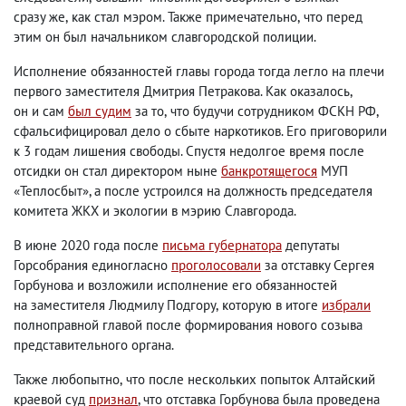
сразу же
,
как стал мэром. Также примечательно
,
что перед
этим он был начальником славгородской полиции.
Исполнение обязанностей главы города тогда легло на плечи
первого заместителя Дмитрия Петракова. Как оказалось
,
он и сам
был судим
за то
,
что будучи сотрудником ФСКН РФ
,
сфальсифицировал дело о сбыте наркотиков. Его приговорили
к 3 годам лишения свободы. Спустя недолгое время после
отсидки он стал директором ныне
банкротящегося
МУП
«Теплосбыт», а после устроился на должность председателя
комитета ЖКХ и экологии в мэрию Славгорода.
В июне 2020 года после
письма губернатора
депутаты
Горсобрания единогласно
проголосовали
за отставку Сергея
Горбунова и возложили исполнение его обязанностей
на заместителя Людмилу Подгору
,
которую в итоге
избрали
полноправной главой после формирования нового созыва
представительного органа.
Также любопытно
,
что после нескольких попыток Алтайский
краевой суд
признал
, что отставка Горбунова была проведена