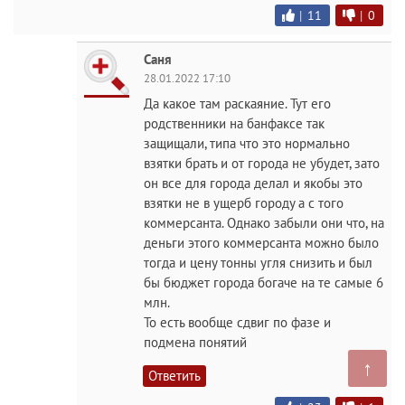
|
11
|
0
Саня
28.01.2022 17:10
Да какое там раскаяние. Тут его
родственники на банфаксе так
защищали, типа что это нормально
взятки брать и от города не убудет, зато
он все для города делал и якобы это
взятки не в ущерб городу а с того
коммерсанта. Однако забыли они что, на
деньги этого коммерсанта можно было
тогда и цену тонны угля снизить и был
бы бюджет города богаче на те самые 6
млн.
То есть вообще сдвиг по фазе и
подмена понятий
↑
Ответить