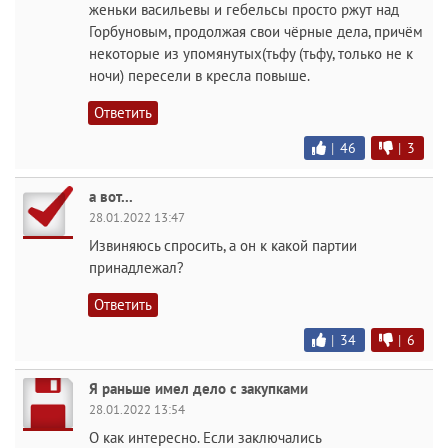
женьки васильевы и гебельсы просто ржут над
Горбуновым, продолжая свои чёрные дела, причём
некоторые из упомянутых(тьфу (тьфу, только не к
ночи) пересели в кресла повыше.
Ответить
|
46
|
3
а вот...
28.01.2022 13:47
Извиняюсь спросить, а он к какой партии
принадлежал?
Ответить
|
34
|
6
Я раньше имел дело с закупками
28.01.2022 13:54
О как интересно. Если заключались