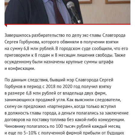
Завершилось разбирательство по делу экс-главы Славгорода
Сергея Горбунова
,
которого обвиняли в получении взятки
на сумму 6,8 млн рублей. В городском суде сообщили
,
что его
приговорили к 8 годам и 8 месяцам лишения свободы. Также
осужденному были назначены крупные суммы штрафа
и конфискации.
По данным следствия
,
бывший мэр Славгорода Сергей
Горбунов в период с 2018 по 2020 год получил взятку
в размере 6,8 млн рублей от владельца двух фирм
,
занимающихся продажей угля. Как выяснили следователи
,
схему он предложил «партнерам», когда только вступил
в должность главы города
,
а деньги полагались за заключение
договоров на поставку топлива без какой-либо конкуренции.
Чиновнику полагалось по 100 тысяч рублей каждый месяц
и еще по 5−10% с полученной фирмой прибыли от будущих