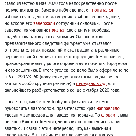
стало известно в мае 2020 года непосредственно после
получения взятки. Заметив наблюдение
,
он
попытался
избавиться от денег и выкинул их в заброшенное здание
,
но вскоре его
задержали
сотрудники силовики. После
задержания чиновник
признал
свою вину и пообещал
содействовать ходу расследования. Однако в ходе
предварительного следствия фигурант уже отказался
от признательных показаний и стал выдвигать различные
версии о своей непричастности к коррупции. Тем не менее
,
правоохранителям удалось опровергнуть позицию Горбунова
и его защитника. В итоге уголовное дело было оформлено по
ч. 6 ст. 290 УК РФ
(
получение должностным лицом лично
взятки в особо крупном размере) и
передано в суд
для
дальнейшего разбирательства в конце октября 2020 года.
После того
,
как Сергей Горбунов физически не смог
руководить Славгородом
,
правительство края
направляло
«десант» зампредов для наведения порядка. По
словам
главы
региона Виктора Томенко
,
чиновник не прошел испытание
властью. В связи с этим интересно
,
что
,
как выяснили
следователи
,
бывший чиновник договорился о взятках