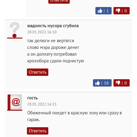
|
1
|
0
жадность мусора сгубила
28.01.2022 16:10
так делюги не вертятся
слово мэра дороже денег
а он доплату потребовал
крохобора сдали подчистую
Ответить
|
16
|
0
гость
28.01.2022 16:15
Обиженный поедет в красную зону или сразу в
гараж.
Ответить