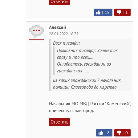
Ответить
|
18
|
1
Алексей
28.01.2022 16:39
Вася писал(а):
Полковник писал(а): Зачем так
сразу и про всех....
Ошибаетесь, гражданин из
гражданских ......
из каких гражданских ? начальник
полиции Славгорода до мэрства
Начальник МО МВД России "Каменский",
причем тут славгород.
Ответить
|
8
|
0