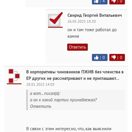
|
4
|
0
Свирид Георгий Витальевич
26.05.2025 18:20
он и там тоже работал до
камня
Ответить
|
0
|
0
В корпоративы чиновников ПЖИВ без членства в
ЕР других не рассматривают и не приглашают...
28.01.2022 14:03
а вот... писал(а):
а он к какой партии принадлежал?
Ответить
В связи с этим интересно, что, как выяснили